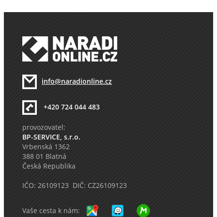
info@naradionline.cz
+420 724 044 483
provozovatel:
BP-SERVICE, s.r.o.
Vrbenská 1362
388 01 Blatná
Česká Republika
IČO: 26109123 DIČ: CZ26109123
Vaše cesta k nám: