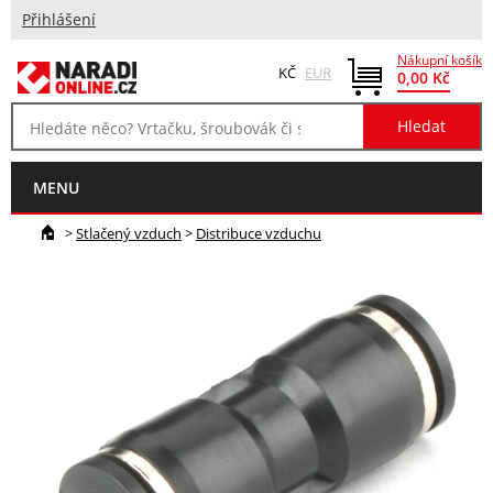
Přihlášení
Nákupní košík
KČ
EUR
0,00 Kč
MENU
>
Stlačený vzduch
>
Distribuce vzduchu