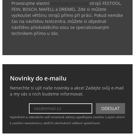
Provozujme vlastní
testovací centrum
strojů FESTOOL,
FEIN, BOSCH, MAFELL a DREMEL. Zde si můžete
vyzkoušet většinu strojů přímo při práci. Pokud nemáte
čas na návštěvu testcentra, můžete si objednat
návštěvu předváděcího vozu se specializovaným
technikem přímo u Vás.
Novinky do e-mailu
Nenechte si ujít naše novinky a akce! Zadejte svůj e-mail
a my vás o nich budeme informovat.
Vyplněním a odesláním vaší emailové adresy vyjadřujete souhlas s jejím užitím
k zasílání newsletteru, dalších obchodních sdělení společnosti