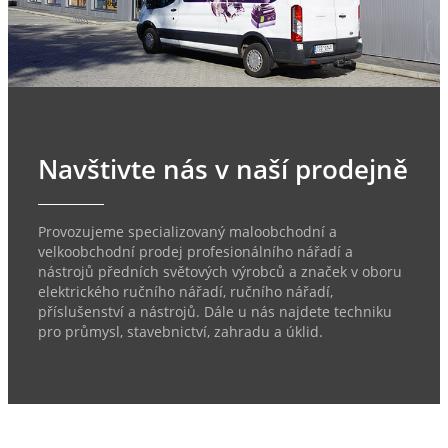
Navštivte nás v naší prodejně
Provozujeme specializovaný maloobchodní a
velkoobchodní prodej profesionálního nářadí a
nástrojů předních světových výrobců a značek v oboru
elektrického ručního nářadí, ručního nářadí,
příslušenství a nástrojů. Dále u nás najdete techniku
pro průmysl, stavebnictví, zahradu a úklid.