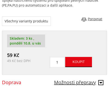
Spojka nástrčného systému pro spojování pevných hadiček
(PE,PA,PU) pro automatizaci a další aplikace.
Porovnat
Všechny varianty produktu
Skladem:
3 ks
,
pondělí 10.8. u vás
59
Kč
49 Kč
bez DPH
Doprava
Možnosti přepravy