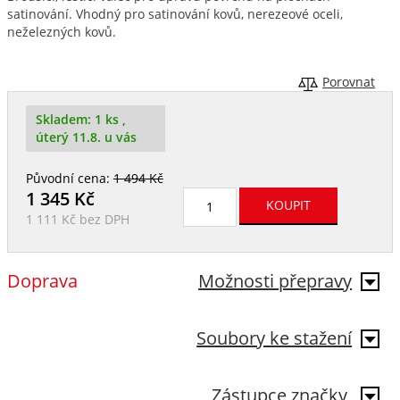
satinování. Vhodný pro satinování kovů, nerezeové oceli,
neželezných kovů.
Porovnat
Skladem:
1 ks
,
úterý 11.8. u vás
Původní cena:
1 494 Kč
1 345
Kč
1 111 Kč
bez DPH
Doprava
Možnosti přepravy
Soubory ke stažení
Zástupce značky