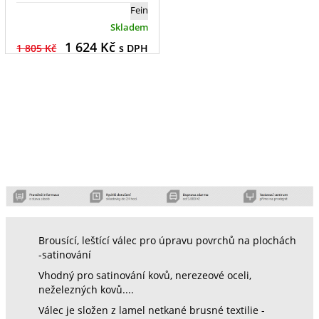
Fein
Skladem
1 624
Kč
1 805 Kč
s DPH
Brousící, leštící válec pro úpravu povrchů na plochách
-satinování
Vhodný pro satinování kovů, nerezeové oceli,
neželezných kovů....
Válec je složen z lamel netkané brusné textilie -