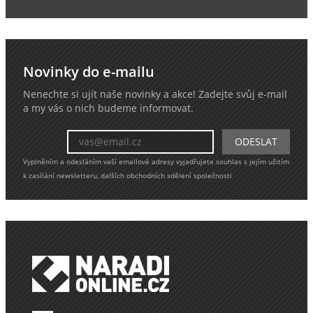
Novinky do e-mailu
Nenechte si ujít naše novinky a akce! Zadejte svůj e-mail
a my vás o nich budeme informovat.
Vyplněním a odesláním vaší emailové adresy vyjadřujete souhlas s jejím užitím
k zasílání newsletteru, dalších obchodních sdělení společnosti