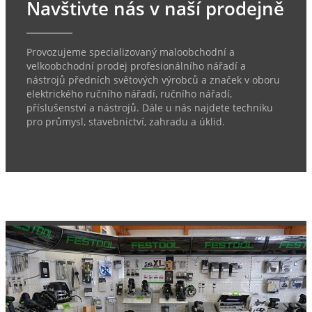
Navštivte nás v naší prodejně
Provozujeme specializovaný maloobchodní a
velkoobchodní prodej profesionálního nářadí a
nástrojů předních světových výrobců a značek v oboru
elektrického ručního nářadí, ručního nářadí,
příslušenství a nástrojů. Dále u nás najdete techniku
pro průmysl, stavebnictví, zahradu a úklid.