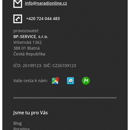
info@naradionline.cz
+420 724 044 483
provozovatel:
BP-SERVICE, s.r.o.
Vrbenská 1362
388 01 Blatná
Česká Republika
IČO: 26109123 DIČ: CZ26109123
Vaše cesta k nám:
Jsme tu pro Vás
Blog
Poradna