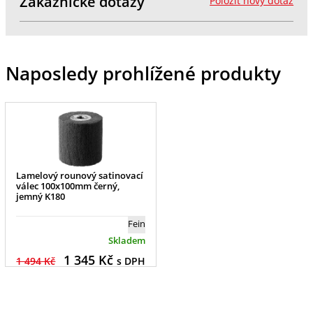
Zákaznické dotazy
Položit nový dotaz
Naposledy prohlížené produkty
Lamelový rounový satinovací
válec 100x100mm černý,
jemný K180
Fein
Skladem
1 345
Kč
1 494 Kč
s DPH