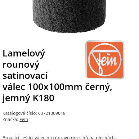
Lamelový
rounový
satinovací
válec 100x100mm černý,
jemný K180
Katalogové číslo: 63721009018
Značka:
Fein
Brousící, leštící válec pro úpravu povrchů na plochách -