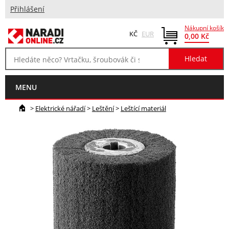
Přihlášení
Nákupní košík
KČ
EUR
0,00 Kč
MENU
>
Elektrické nářadí
>
Leštění
>
Leštící materiál