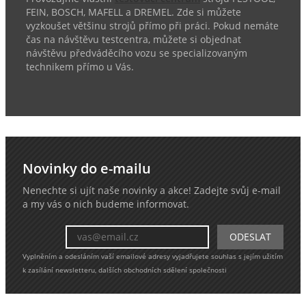
FEIN, BOSCH, MAFELL a DREMEL. Zde si můžete
vyzkoušet většinu strojů přímo při práci. Pokud nemáte
čas na návštěvu testcentra, můžete si objednat
návštěvu předváděcího vozu se specializovaným
technikem přímo u Vás.
Novinky do e-mailu
Nenechte si ujít naše novinky a akce! Zadejte svůj e-mail
a my vás o nich budeme informovat.
Vyplněním a odesláním vaší emailové adresy vyjadřujete souhlas s jejím užitím
k zasílání newsletteru, dalších obchodních sdělení společnosti