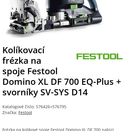
Kolíkovací
frézka na
spoje Festool
Domino XL DF 700 EQ-Plus +
svorníky SV-SYS D14
Katalogové číslo: 576426+576795
Značka:
Festool
Frézka na kolíkové spoje Festool Domino XL DF 700 nabízí