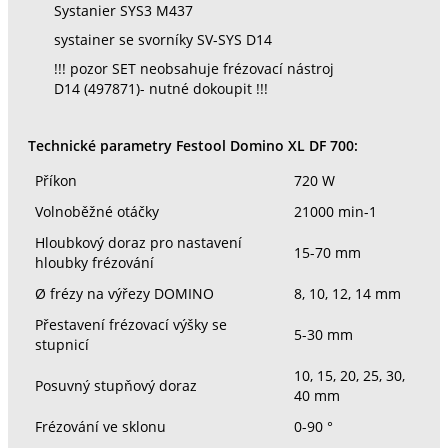
Systanier SYS3 M437
systainer se svorníky SV-SYS D14
!!! pozor SET neobsahuje frézovací nástroj
D14 (497871)- nutné dokoupit !!!
Technické parametry Festool Domino XL DF 700:
Příkon
720 W
Volnoběžné otáčky
21000 min-1
Hloubkový doraz pro nastavení
15-70 mm
hloubky frézování
Ø frézy na výřezy DOMINO
8, 10, 12, 14 mm
Přestavení frézovací výšky se
5-30 mm
stupnicí
10, 15, 20, 25, 30,
Posuvný stupňový doraz
40 mm
Frézování ve sklonu
0-90 °