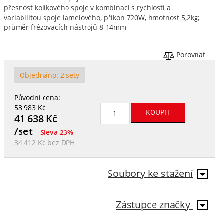
přesnost kolíkového spoje v kombinaci s rychlostí a
variabilitou spoje lamelového, příkon 720W, hmotnost 5,2kg;
průměr frézovacích nástrojů 8-14mm
Porovnat
Objednáno:
2 sety
Původní cena:
53 983 Kč
41 638
Kč
/set
Sleva 23%
34 412 Kč
bez DPH
Soubory ke stažení
Zástupce značky