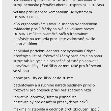
stroji, nemusíte přenášet oborek , uspora až 50 % času
většina příslušenství kompatibilní se systémem
DOMINO DF500
díky ergonomickému tvaru a snadno ovladatelným
ovládacím prvků frézky na oválné kolíkové otvory
DOMINO můžete okamžitě začít s frézováním
nezávisle na tom, zda pracujete vodorovně, svisle
nebo ve sklonu
například perfektní adaptér pro vyrovnání úzkých
dřevěných lišt při frézování žádný problém s polohou
stroje tak lze rychle a bezpečně přesně polohovat a
upevňovat lišty již od šířky 22 mm, také pro frézování
ve sklonu
doraz pro lišty od šířky 22 do 70 mm
patentovaný a u ručního nářadí ojedinělý princip
frézování pro přesnou práci bez zpětných rázů
inovativní dorazový systém jednoduše
nastavitelný pro dosažení přesných výsledků
maximální stabilita a odolnost proti zkroucení spojů