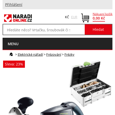
Přihlášení
Nákupní košík
KČ
EUR
0,00 Kč
MENU
>
Elektrické nářadí
>
Frézování
>
Frézky
Sleva: 23%