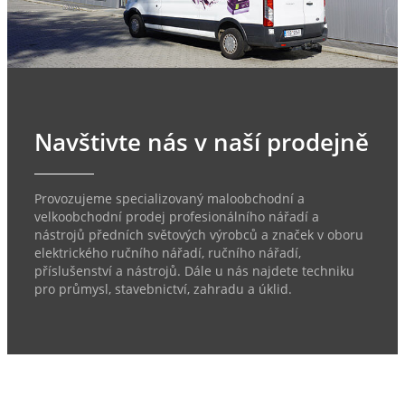
Navštivte nás v naší prodejně
Provozujeme specializovaný maloobchodní a
velkoobchodní prodej profesionálního nářadí a
nástrojů předních světových výrobců a značek v oboru
elektrického ručního nářadí, ručního nářadí,
příslušenství a nástrojů. Dále u nás najdete techniku
pro průmysl, stavebnictví, zahradu a úklid.