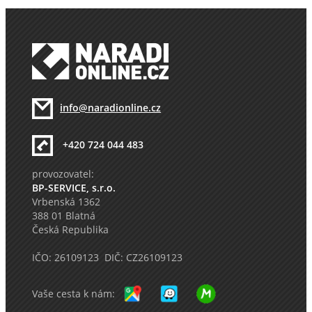
info@naradionline.cz
+420 724 044 483
provozovatel:
BP-SERVICE, s.r.o.
Vrbenská 1362
388 01 Blatná
Česká Republika
IČO: 26109123 DIČ: CZ26109123
Vaše cesta k nám: