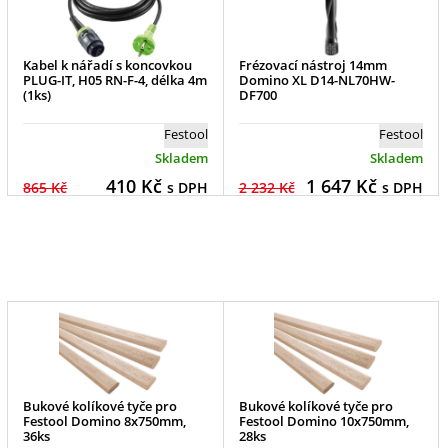
Kabel k nářadí s koncovkou
Frézovací nástroj 14mm
PLUG-IT, H05 RN-F-4, délka 4m
Domino XL D14-NL70HW-
(1ks)
DF700
Festool
Festool
Skladem
Skladem
410
Kč
1 647
Kč
865 Kč
s DPH
2 232 Kč
s DPH
Bukové kolíkové tyče pro
Bukové kolíkové tyče pro
Festool Domino 8x750mm,
Festool Domino 10x750mm,
36ks
28ks