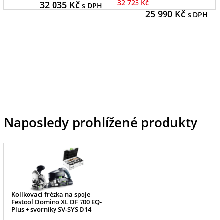
32 723 Kč
32 035
Kč
s DPH
25 990
Kč
s DPH
Naposledy prohlížené produkty
Kolíkovací frézka na spoje
Festool Domino XL DF 700 EQ-
Plus + svorníky SV-SYS D14