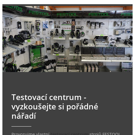
Testovací centrum -
vyzkoušejte si pořádné
nářadí
Provozujme vlastní
testovací centrum
strojů FESTOOL,