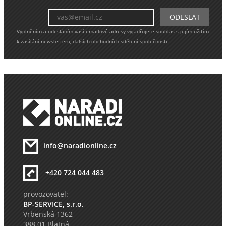
Vyplněním a odesláním vaší emailové adresy vyjadřujete souhlas s jejím užitím
k zasílání newsletteru, dalších obchodních sdělení společnosti
info@naradionline.cz
+420 724 044 483
provozovatel:
BP-SERVICE, s.r.o.
Vrbenská 1362
388 01 Blatná