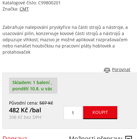
Katalogové číslo: C99800201
Značka:
CMT
Zabraňuje nalepování pryskyřice na části strojů a nástroje, a
usazování pilin, konzervuje kovové části strojů a nástrojů a
odpuzuje vlhkost, mazivo je možné aplikovat rozprašovačem
nebo nanášet houbičkou na pracovní pláty hoblovek a
protahovaček
Porovnat
Skladem:
1 balení
,
pondělí 10.8. u vás
Původní cena:
507 Kč
482
Kč /bal
398 Kč
bez DPH
Doprava
Možnosti přepravy