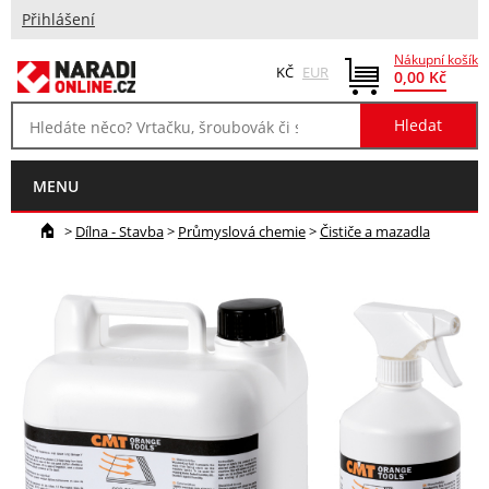
Přihlášení
Nákupní košík
KČ
EUR
0,00 Kč
MENU
>
Dílna - Stavba
>
Průmyslová chemie
>
Čističe a mazadla