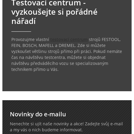
Testovací centrum -
vyzkoušejte si pořádné
nářadí
Provozujme vlastní
testovací centrum
strojů FESTOOL,
FEIN, BOSCH, MAFELL a DREMEL. Zde si můžete
vyzkoušet většinu strojů přímo při práci. Pokud nemáte
čas na návštěvu testcentra, můžete si objednat
návštěvu předváděcího vozu se specializovaným
technikem přímo u Vás.
Novinky do e-mailu
Nenechte si ujít naše novinky a akce! Zadejte svůj e-mail
a my vás o nich budeme informovat.