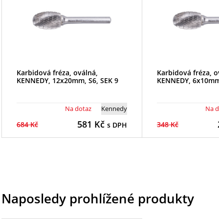
Karbidová fréza, oválná,
Karbidová fréza, o
KENNEDY, 12x20mm, S6, SEK 9
KENNEDY, 6x10mm,
Na dotaz
Kennedy
Na d
581
Kč
684 Kč
348 Kč
s DPH
Naposledy prohlížené produkty