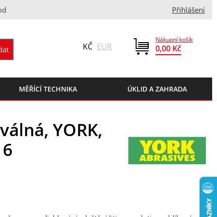
od
Přihlášení
Nákupní košík
KČ
EUR
0,00 Kč
MĚŘÍCÍ TECHNIKA
ÚKLID A ZAHRADA
oválná, YORK,
 6