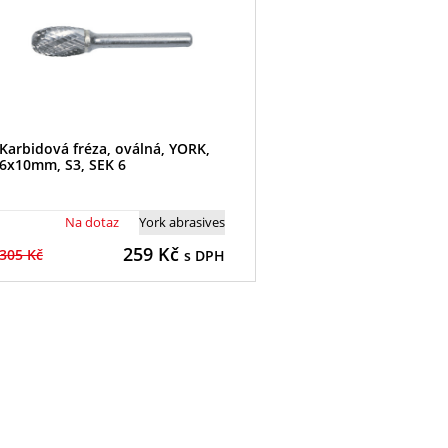
Karbidová fréza, oválná, YORK,
6x10mm, S3, SEK 6
Na dotaz
York abrasives
259
Kč
305 Kč
s DPH