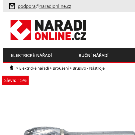
podpora@naradionline.cz
ELEKTRICKÉ NÁŘADÍ
RUČNÍ NÁŘADÍ
>
Elektrické nářadí
>
Broušení
>
Brusivo - Nástroje
Sleva: 15%