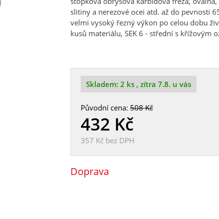
stopková obrysová karbidová freza, oválná, ur
slitiny a nerezové ocei atd. až do pevnosti 
velmi vysoký řezný výkon po celou dobu živi
kusů materiálu, SEK 6 - střední s křížovým
Skladem:
2 ks
, zítra 7.8. u vás
Původní cena:
508 Kč
432
Kč
357 Kč
bez DPH
Doprava