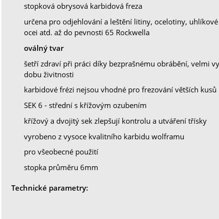
stopková obrysová karbidová freza
určena pro odjehlování a leštění litiny, ocelotiny, uhlíkové 
ocei atd. až do pevnosti 65 Rockwella
oválný tvar
šetří zdraví při práci díky bezprašnému obrábění, velmi 
dobu živitnosti
karbidové frézi nejsou vhodné pro frezování větších kusů
SEK 6 - střední s křížovým ozubením
křížový a dvojitý sek zlepšují kontrolu a utváření třísky
vyrobeno z vysoce kvalitního karbidu wolframu
pro všeobecné použití
stopka průměru 6mm
Technické parametry: