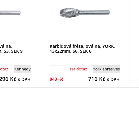
válná,
Karbidová fréza, oválná, YORK,
 S3, SEK 9
13x22mm, S6, SEK 6
otaz
Kennedy
Na dotaz
York abrasives
296
Kč
716
Kč
843 Kč
s DPH
s DPH