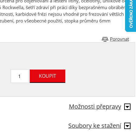
čena pro odjehlování a leštění litiny, ocelotiny, uhlíkové oceli,
65 Rockwella, šetří zdraví při práci díky bezprašnému obrábění,
tnosti, karbidové frézi nejsou vhodné pro frezování větších
 ozubení, pro všeobecné použití, stopka průměru 6mm
Porovnat
Možnosti přepravy
Soubory ke stažení