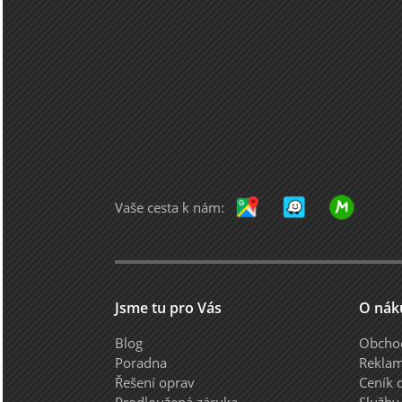
Vaše cesta k nám:
Jsme tu pro Vás
O nák
Blog
Obcho
Poradna
Reklam
Řešení oprav
Ceník 
Prodloužená záruka
Služby