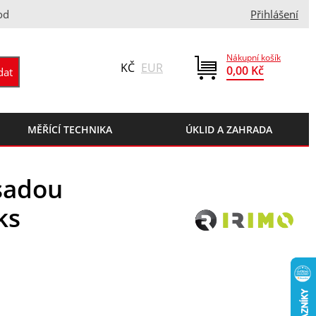
od
Přihlášení
Nákupní košík
KČ
EUR
0,00 Kč
MĚŘÍCÍ TECHNIKA
ÚKLID A ZAHRADA
 sadou
ks