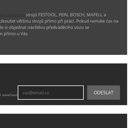
vací centrum
strojů FESTOOL, FEIN, BOSCH, MAFELL a
koušet většinu strojů přímo při práci. Pokud nemáte čas na
te si objednat návštěvu předváděcího vozu se
m přímo u Vás.
í společnosti