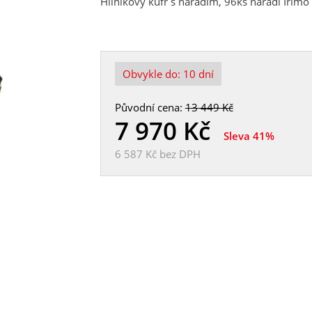
Hliníkový kufr s nářadím, 96ks nářadí Irimo
Obvykle do:
10 dní
Původní cena:
13 449 Kč
7 970
Kč
Sleva 41%
6 587 Kč
bez DPH