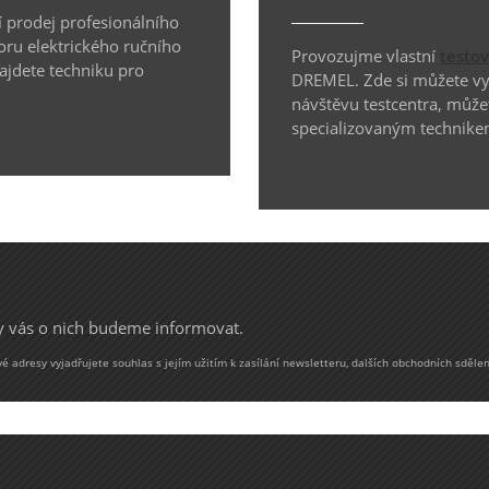
 prodej profesionálního
oru elektrického ručního
Provozujme vlastní
testo
najdete techniku pro
DREMEL. Zde si můžete vyz
návštěvu testcentra, může
specializovaným technike
my vás o nich budeme informovat.
 adresy vyjadřujete souhlas s jejím užitím k zasílání newsletteru, dalších obchodních sdělen