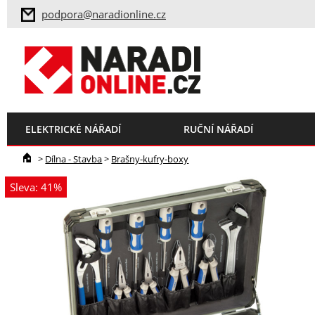
podpora@naradionline.cz
ELEKTRICKÉ NÁŘADÍ
RUČNÍ NÁŘADÍ
>
Dílna - Stavba
>
Brašny-kufry-boxy
Sleva: 41%