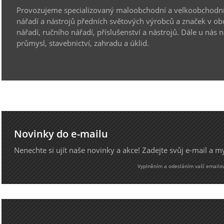
Provozujeme specializovaný maloobchodní a velkoobchodní
nářadí a nástrojů předních světových výrobců a značek v ob
nářadí, ručního nářadí, příslušenství a nástrojů. Dále u nás 
průmysl, stavebnictví, zahradu a úklid.
Novinky do e-mailu
Nenechte si ujít naše novinky a akce! Zadejte svůj e-mail a 
Vyplněním a odesláním vaší emailové