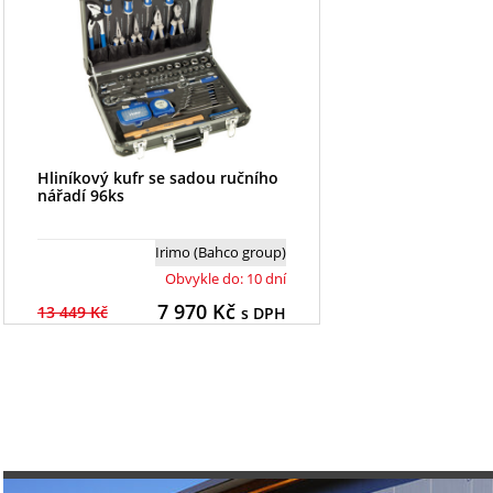
Hliníkový kufr se sadou ručního
nářadí 96ks
Irimo (Bahco group)
Obvykle do: 10 dní
7 970
Kč
13 449 Kč
s DPH