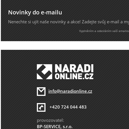
Novinky do e-mailu
Nenechte si ujít naše novinky a akce! Zadejte svůj e-mail a 
Vyplněním a odesláním vaší emailové
info@naradionline.cz
+420 724 044 483
provozovatel:
BP-SERVICE, s.r.o.