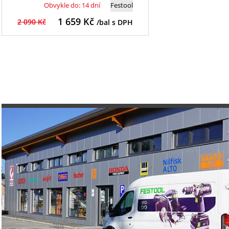
Obvykle do: 14 dní
Festool
1 659
Kč
2 090 Kč
/bal s DPH