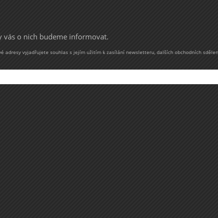
my vás o nich budeme informovat.
 adresy vyjadřujete souhlas s jejím užitím k zasílání newsletteru, dalších obchodních sdělen