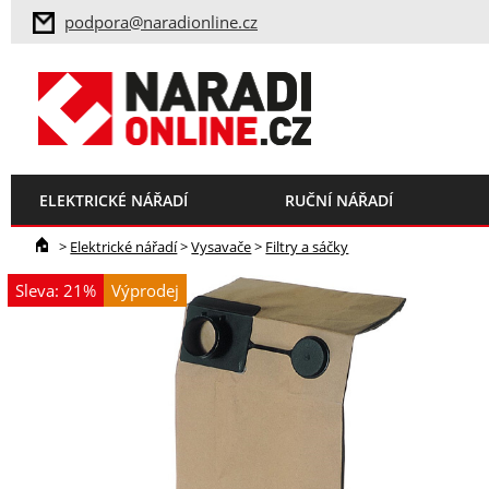
podpora@naradionline.cz
ELEKTRICKÉ NÁŘADÍ
RUČNÍ NÁŘADÍ
>
Elektrické nářadí
>
Vysavače
>
Filtry a sáčky
Sleva: 21%
Výprodej