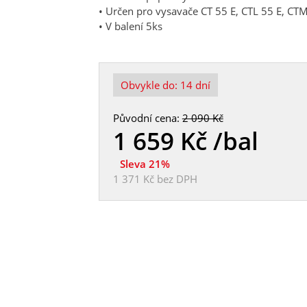
• Určen pro vysavače CT 55 E, CTL 55 E, CT
• V balení 5ks
Obvykle do:
14 dní
Původní cena:
2 090 Kč
1 659
Kč /bal
Sleva 21%
1 371 Kč
bez DPH