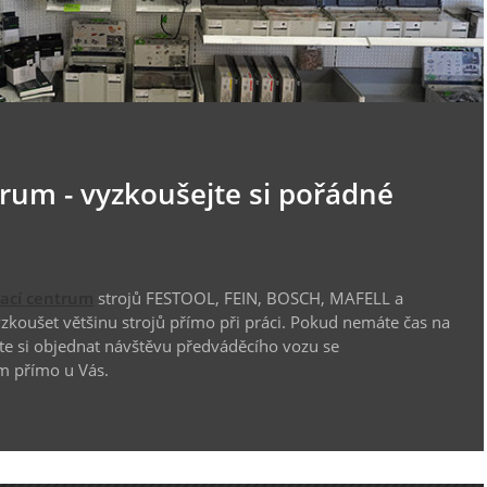
trum - vyzkoušejte si pořádné
vací centrum
strojů FESTOOL, FEIN, BOSCH, MAFELL a
koušet většinu strojů přímo při práci. Pokud nemáte čas na
te si objednat návštěvu předváděcího vozu se
m přímo u Vás.