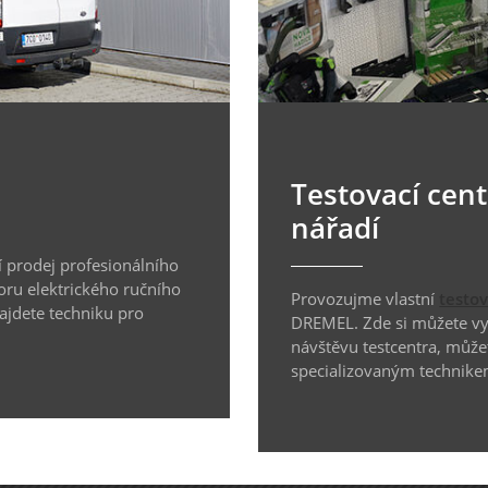
Testovací cen
nářadí
 prodej profesionálního
oru elektrického ručního
Provozujme vlastní
testo
najdete techniku pro
DREMEL. Zde si můžete vyz
návštěvu testcentra, může
specializovaným technike