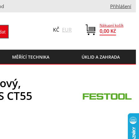
od
Přihlášení
Nákupní košík
KČ
EUR
0,00 Kč
MĚŘÍCÍ TECHNIKA
ÚKLID A ZAHRADA
rový,
IS CT55