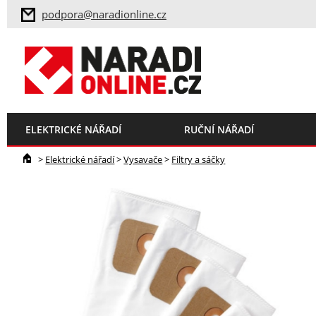
podpora@naradionline.cz
ELEKTRICKÉ NÁŘADÍ
RUČNÍ NÁŘADÍ
>
Elektrické nářadí
>
Vysavače
>
Filtry a sáčky