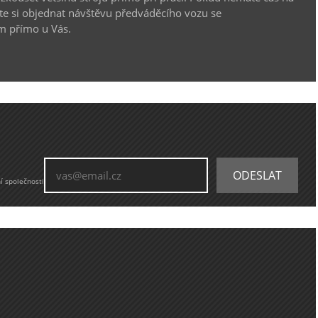
te si objednat návštěvu předváděcího vozu se
m přímo u Vás.
í společnosti