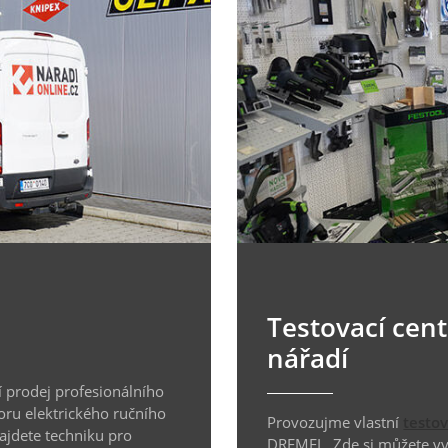
Testovací cen
nářadí
 prodej profesionálního
oru elektrického ručního
Provozujme vlastní
testo
najdete techniku pro
DREMEL. Zde si můžete vyz