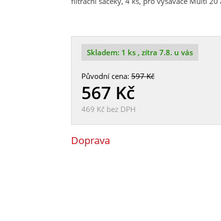
filtrační sáčeky, 4 ks, pro vysavače Multi 20
Skladem:
1 ks
, zítra 7.8. u vás
Původní cena:
597 Kč
567
Kč
469 Kč
bez DPH
Doprava