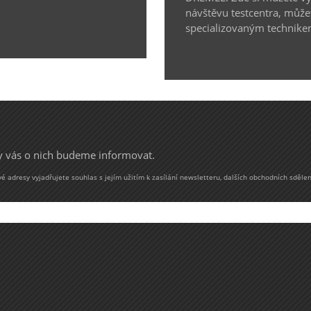
návštěvu testcentra, může
specializovaným technike
my vás o nich budeme informovat.
 adresy vyjadřujete souhlas s jejím užitím k zasílání newsletteru, dalších obchodních sdělen