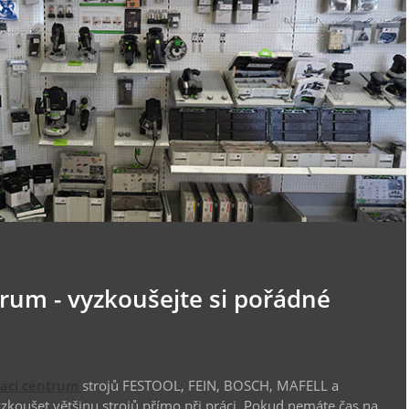
trum - vyzkoušejte si pořádné
vací centrum
strojů FESTOOL, FEIN, BOSCH, MAFELL a
koušet většinu strojů přímo při práci. Pokud nemáte čas na