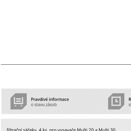
filtrační sáčeky, 4 ks, pro vysavače Multi 20 a Multi 30