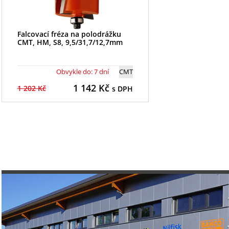
Falcovací fréza na polodrážku
CMT, HM, S8, 9,5/31,7/12,7mm
Obvykle do: 7 dní
CMT
1 142
Kč
1 202 Kč
s DPH