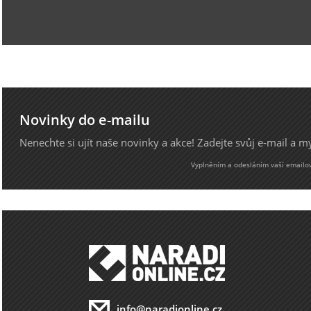
Novinky do e-mailu
Nenechte si ujít naše novinky a akce! Zadejte svůj e-mail a 
Vyplněním a odesláním vaší emailové
info@naradionline.cz