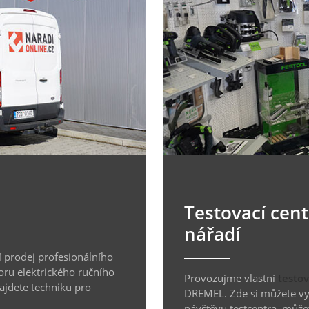
Testovací cen
nářadí
 prodej profesionálního
oru elektrického ručního
Provozujme vlastní
testo
najdete techniku pro
DREMEL. Zde si můžete vyz
návštěvu testcentra, může