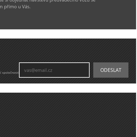
m přímo u Vás.
í společnosti