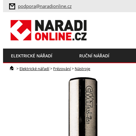
podpora@naradionline.cz
ELEKTRICKÉ NÁŘADÍ
RUČNÍ NÁŘADÍ
>
Elektrické nářadí
>
Frézování
>
Nástroje