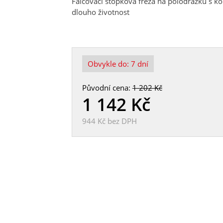
Falcovací stopková fréza na polodrážku s ko
dlouho životnost
Obvykle do:
7 dní
Původní cena:
1 202 Kč
1 142
Kč
944 Kč
bez DPH