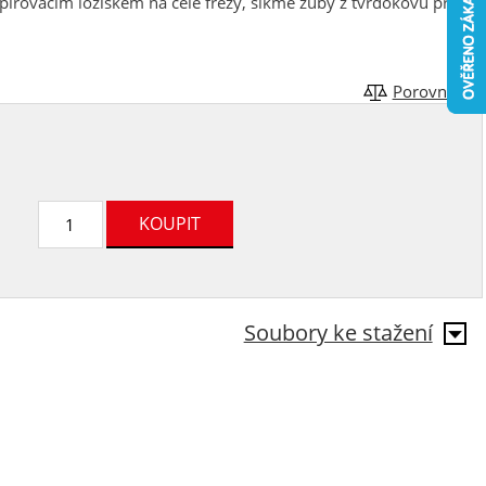
pírovacím ložiskem na čele frézy, šikmé zuby z tvrdokovu pro
Porovnat
Soubory ke stažení