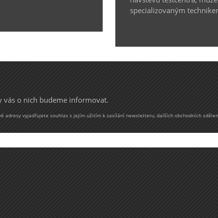
specializovaným technike
my vás o nich budeme informovat.
 adresy vyjadřujete souhlas s jejím užitím k zasílání newsletteru, dalších obchodních sdělen