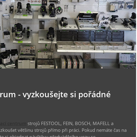
trum - vyzkoušejte si pořádné
vací centrum
strojů FESTOOL, FEIN, BOSCH, MAFELL a
koušet většinu strojů přímo při práci. Pokud nemáte čas na
te si objednat návštěvu předváděcího vozu se