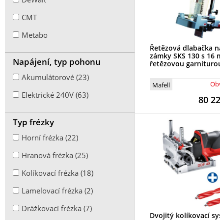
CMT
Metabo
Řetězová dlabačka n
zámky SKS 130 s 16
Napájení, typ pohonu
řetězovou garnituro
Akumulátorové (23)
Obv
Mafell
Elektrické 240V (63)
80 2
Typ frézky
Horní frézka (22)
Hranová frézka (25)
Kolíkovací frézka (18)
Lamelovací frézka (2)
Drážkovací frézka (7)
Dvojitý kolíkovací s