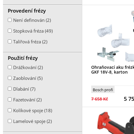
Provedení frézy
Není definován (2)
Stopková fréza (49)
Talířová fréza (2)
Použití frézy
Drážkování (2)
Ohraňovací aku fréz
GKF 18V-8, karton
Zaoblování (5)
Dlabání (7)
Bosch profi
5 7
7 658 Kč
Fazetování (2)
Kolíkové spoje (18)
Lamelové spoje (2)