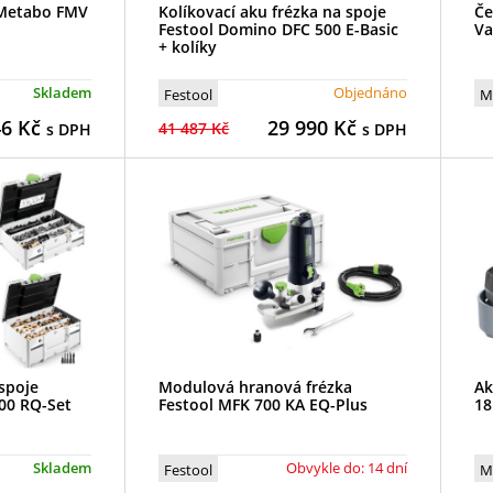
 Metabo FMV
Kolíkovací aku frézka na spoje
Če
Festool Domino DFC 500 E-Basic
Va
+ kolíky
Skladem
Objednáno
Festool
M
46
Kč
29 990
Kč
41 487 Kč
s DPH
s DPH
 spoje
Modulová hranová frézka
Ak
00 RQ-Set
Festool MFK 700 KA EQ-Plus
18
Skladem
Obvykle do: 14 dní
Festool
M