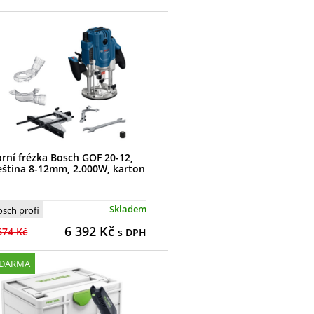
rní frézka Bosch GOF 20-12,
eština 8-12mm, 2.000W, karton
Skladem
osch profi
6 392
Kč
674 Kč
s DPH
ZDARMA