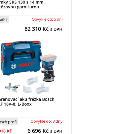
mky SKS 130 s 14 mm
tězovou garniturou
Obvykle do: 5 dní
afell
82 310
Kč
s DPH
raňovací aku frézka Bosch
F 18V-8, L-Boxx
Obvykle do: 3 dny
osch profi
6 696
Kč
916 Kč
s DPH