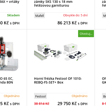
AX + vrtáky
zámky SKS 130 s 18 mm
zá
řetězovou garniturou
ře
Skladem
Obvykle do: 5 dní
Mafell
M
80
Kč
86 213
Kč
s DPH
s DPH
Otestuj...
LO 65 EC,
Horní frézka Festool OF 1010-
Oh
unda 80N
REBQ-FS-SET+ Box
GK
Objednáno
Objednáno
Festool
B
95
Kč
29 750
Kč
38 814 Kč
8 
s DPH
s DPH