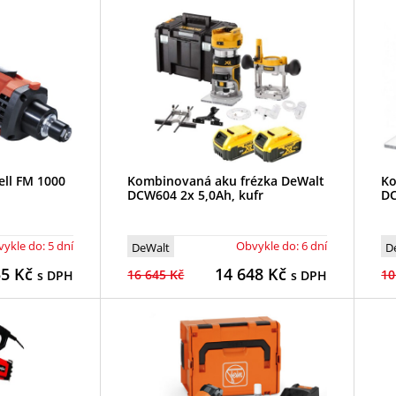
ell FM 1000
Kombinovaná aku frézka DeWalt
Ko
DCW604 2x 5,0Ah, kufr
DC
ykle do: 5 dní
Obvykle do: 6 dní
DeWalt
D
55
Kč
14 648
Kč
16 645 Kč
10
s DPH
s DPH