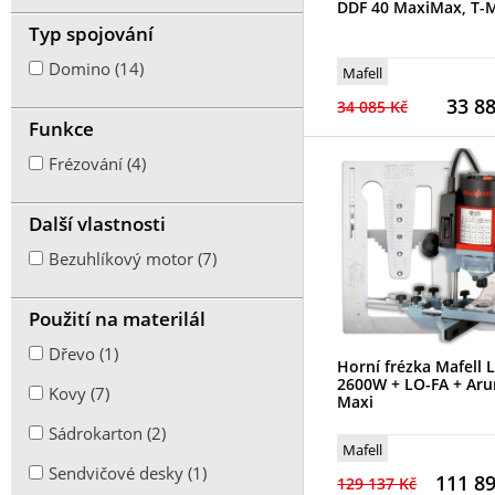
DDF 40 MaxiMax, T-M
Typ spojování
Domino (14)
Mafell
33 8
34 085 Kč
Funkce
Frézování (4)
Další vlastnosti
Bezuhlíkový motor (7)
Použití na materilál
Dřevo (1)
Horní frézka Mafell 
2600W + LO-FA + Ar
Kovy (7)
Maxi
Sádrokarton (2)
Mafell
Sendvičové desky (1)
111 8
129 137 Kč