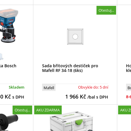
Otestuj...
ka Bosch
Sada břitových destiček pro
Ho
Mafell RF 34-18 (6ks)
kl
Skladem
Obvykle do: 5 dní
Mafell
B
50
Kč
1 966
Kč
8 
s DPH
/bal s DPH
Otestuj...
AKU ZDARMA
AKU 