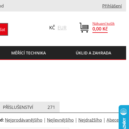
od
Přihlášení
Nákupní košík
KČ
EUR
0,00 Kč
MĚŘÍCÍ TECHNIKA
ÚKLID A ZAHRADA
PŘÍSLUŠENSTVÍ
271
d:
Nejprodávanějšího
|
Nejlevnějšího
|
Nejdražšího
|
Abecedně