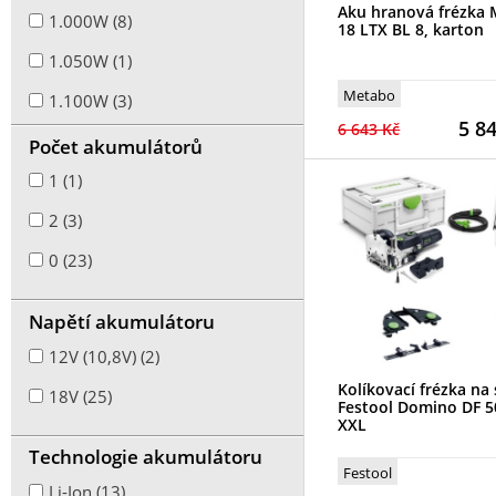
Aku hranová frézka
1.000W (8)
18 LTX BL 8, karton
1.050W (1)
Metabo
1.100W (3)
5 8
6 643 Kč
1.200W (2)
Počet akumulátorů
1.300W (1)
1 (1)
1.400W (3)
2 (3)
2.000W (2)
0 (23)
2.200W (2)
Napětí akumulátoru
2.300W (2)
12V (10,8V) (2)
2.400W (1)
Kolíkovací frézka na
18V (25)
Festool Domino DF 5
2.500W (4)
XXL
Technologie akumulátoru
2.600W (3)
Festool
Li-Ion (13)