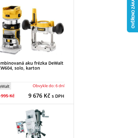
mbinovaná aku frézka DeWalt
W604, solo, karton
Obvykle do: 6 dní
eWalt
9 676
Kč
 995 Kč
s DPH