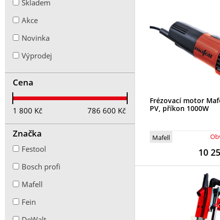
Skladem
Akce
Novinka
Výprodej
Cena
Frézovací motor Maf
PV, příkon 1000W
1 800
Kč
786 600
Kč
Značka
Obv
Mafell
Festool
10 2
Bosch profi
Mafell
Fein
DeWalt