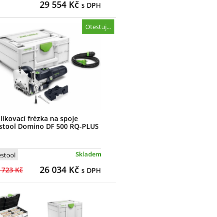
29 554
Kč
s DPH
Otestuj...
líkovací frézka na spoje
stool Domino DF 500 RQ-PLUS
Skladem
estool
26 034
Kč
 723 Kč
s DPH