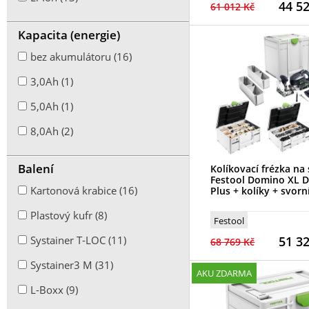
44 5
61 012 Kč
Kapacita (energie)
bez akumulátoru (16)
3,0Ah (1)
5,0Ah (1)
8,0Ah (2)
Balení
Kolíkovací frézka na
Festool Domino XL D
Kartonová krabice (16)
Plus + kolíky + svorn
Plastový kufr (8)
Festool
51 3
Systainer T-LOC (11)
68 769 Kč
Systainer3 M (31)
AKU ZDARMA
L-Boxx (9)