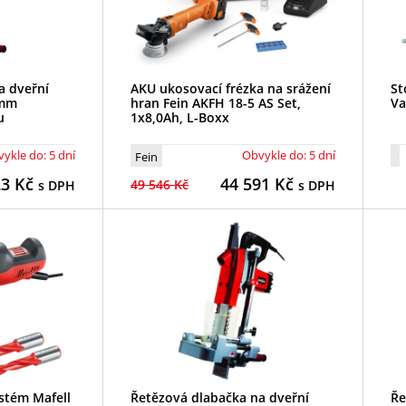
a dveřní
AKU ukosovací frézka na srážení
St
 mm
hran Fein AKFH 18-5 AS Set,
Va
u
1x8,0Ah, L-Boxx
ykle do: 5 dní
Obvykle do: 5 dní
Fein
23
Kč
44 591
Kč
49 546 Kč
s DPH
s DPH
ystém Mafell
Řetězová dlabačka na dveřní
Ře