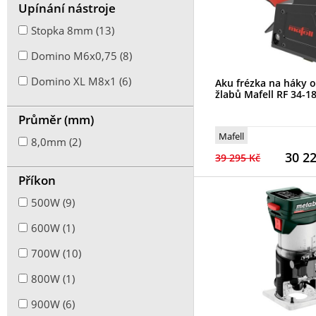
Upínání nástroje
Stopka 8mm (13)
Domino M6x0,75 (8)
Domino XL M8x1 (6)
Aku frézka na háky 
žlabů Mafell RF 34-1
Průměr (mm)
Mafell
8,0mm (2)
30 2
39 295 Kč
Příkon
500W (9)
600W (1)
700W (10)
800W (1)
900W (6)