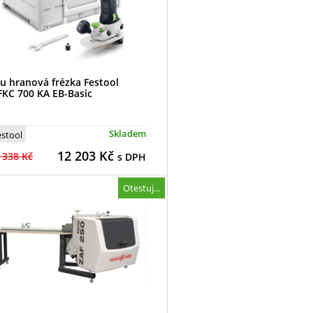
u hranová frézka Festool
KC 700 KA EB-Basic
Skladem
estool
12 203
Kč
 338 Kč
s DPH
Otestuj...