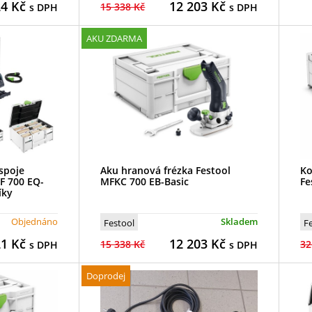
24
Kč
12 203
Kč
15 338 Kč
s DPH
s DPH
AKU ZDARMA
 spoje
Aku hranová frézka Festool
Ko
F 700 EQ-
MFKC 700 EB-Basic
Fe
íky
Objednáno
Skladem
Festool
F
21
Kč
12 203
Kč
15 338 Kč
32
s DPH
s DPH
Doprodej