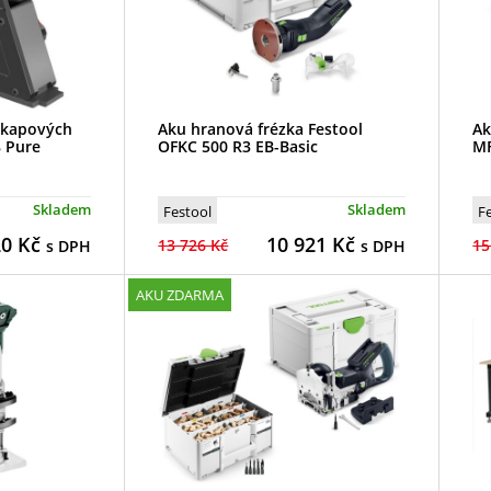
okapových
Aku hranová frézka Festool
Ak
8 Pure
OFKC 500 R3 EB-Basic
MF
Skladem
Skladem
Festool
F
20
Kč
10 921
Kč
13 726 Kč
15
s DPH
s DPH
AKU ZDARMA