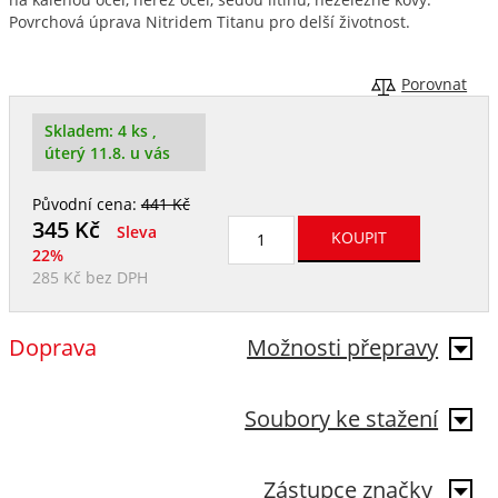
Povrchová úprava Nitridem Titanu pro delší životnost.
Porovnat
Skladem:
4 ks
,
úterý 11.8. u vás
Původní cena:
441 Kč
345
Kč
Sleva
22%
285 Kč
bez DPH
Doprava
Možnosti přepravy
Soubory ke stažení
Zástupce značky