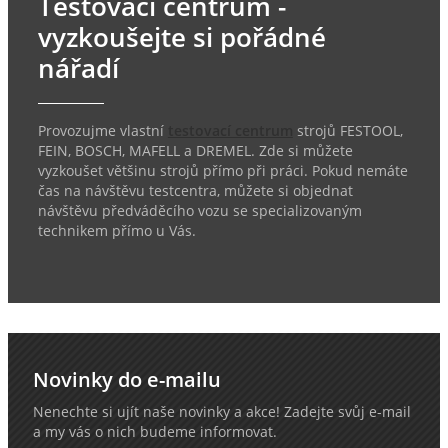
Testovací centrum -
vyzkoušejte si pořádné
nářadí
Provozujme vlastní
testovací centrum
strojů FESTOOL,
FEIN, BOSCH, MAFELL a DREMEL. Zde si můžete
vyzkoušet většinu strojů přímo při práci. Pokud nemáte
čas na návštěvu testcentra, můžete si objednat
návštěvu předváděcího vozu se specializovaným
technikem přímo u Vás.
Novinky do e-mailu
Nenechte si ujít naše novinky a akce! Zadejte svůj e-mail
a my vás o nich budeme informovat.