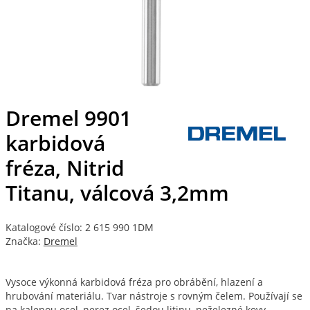
Dremel 9901
karbidová
fréza, Nitrid
Titanu, válcová 3,2mm
Katalogové číslo: 2 615 990 1DM
Značka:
Dremel
Vysoce výkonná karbidová fréza pro obrábění, hlazení a
hrubování materiálu. Tvar nástroje s rovným čelem. Používají se
na kalenou ocel, nerez ocel, šedou litinu, neželezné kovy.