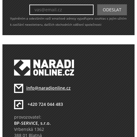
Vyplněním a odesláním vaší emailové adresy vyjadřujete souhlas s jejím užitím
k zasílání newsletteru, dalších obchodních sdělení společnosti
info@naradionline.cz
+420 724 044 483
provozovatel:
BP-SERVICE, s.r.o.
Vrbenská 1362
388 01 Blatná