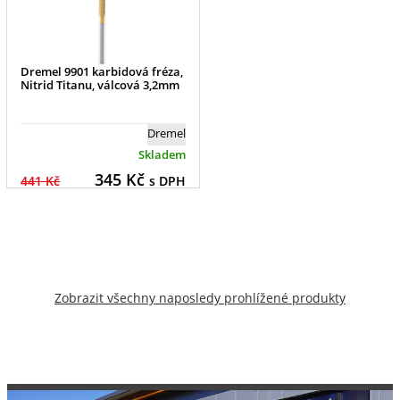
Dremel 9901 karbidová fréza,
Nitrid Titanu, válcová 3,2mm
Dremel
Skladem
345
Kč
441 Kč
s DPH
Zobrazit všechny naposledy prohlížené produkty