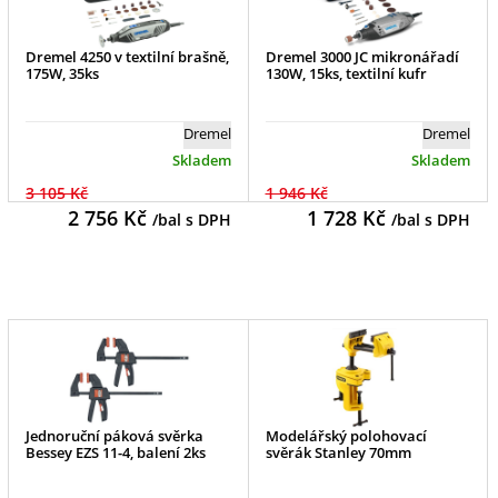
Dremel 4250 v textilní brašně,
Dremel 3000 JC mikronářadí
175W, 35ks
130W, 15ks, textilní kufr
Dremel
Dremel
Skladem
Skladem
3 105 Kč
1 946 Kč
2 756
Kč
1 728
Kč
/bal s DPH
/bal s DPH
Jednoruční páková svěrka
Modelářský polohovací
Bessey EZS 11-4, balení 2ks
svěrák Stanley 70mm