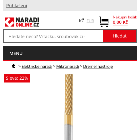
Přihlášení
Nákupní košík
KČ
EUR
0,00 Kč
MENU
>
Elektrické nářadí
>
Mikronářadí
>
Dremel nástroje
Sleva: 22%