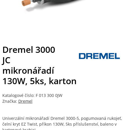
Dremel 3000
JC
mikronářadí
130W, 5ks, karton
Katalogové číslo: F 013 300 0JW
Značka:
Dremel
Univerzální mikronářadí Dremel 3000-5, pogumovaná rukojeť,
čelní kryt EZ Twist, příkon 130W, 5ks příslušenství, baleno v
kartonové krabici