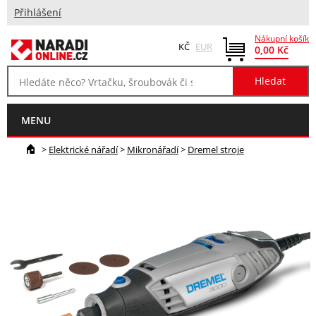
Přihlášení
Nákupní košík
KČ
EUR
0,00 Kč
MENU
>
Elektrické nářadí
>
Mikronářadí
>
Dremel stroje