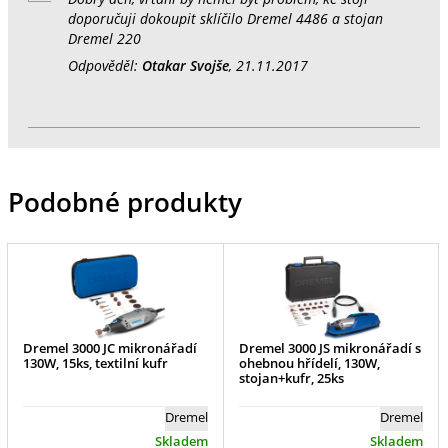
doporučuji dokoupit sklíčilo Dremel 4486 a stojan
Dremel 220
Odpověděl:
Otakar Svojše
, 21.11.2017
Podobné produkty
Dremel 3000 JC mikronářadí
Dremel 3000 JS mikronářadí s
130W, 15ks, textilní kufr
ohebnou hřídelí, 130W,
stojan+kufr, 25ks
Dremel
Dremel
Skladem
Skladem