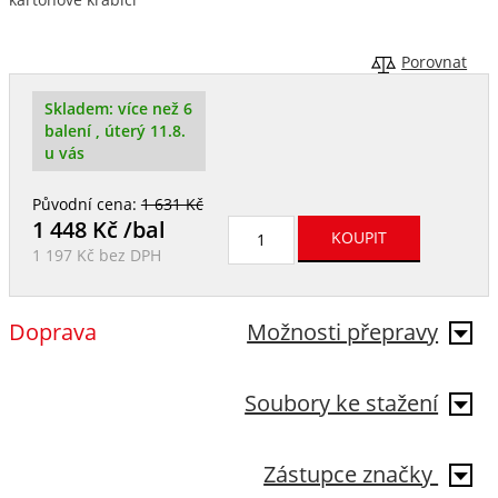
Porovnat
Skladem:
více než 6
balení
, úterý 11.8.
u vás
Původní cena:
1 631 Kč
1 448
Kč /bal
1 197 Kč
bez DPH
Doprava
Možnosti přepravy
Soubory ke stažení
Zástupce značky