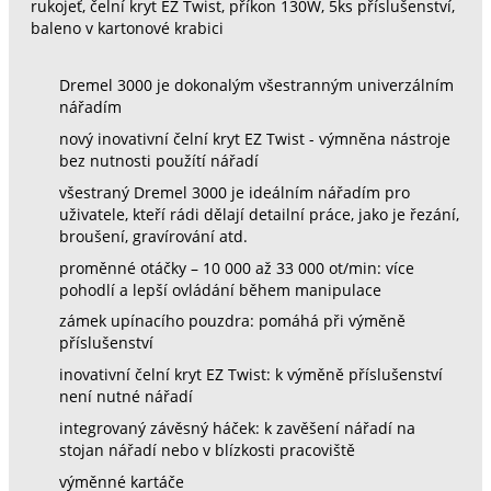
rukojeť, čelní kryt EZ Twist, příkon 130W, 5ks příslušenství,
baleno v kartonové krabici
Dremel 3000 je dokonalým všestranným univerzálním
nářadím
nový inovativní čelní kryt EZ Twist - výmněna nástroje
bez nutnosti použítí nářadí
všestraný Dremel 3000 je ideálním nářadím pro
uživatele, kteří rádi dělají detailní práce, jako je řezání,
broušení, gravírování atd.
proměnné otáčky – 10 000 až 33 000 ot/min: více
pohodlí a lepší ovládání během manipulace
zámek upínacího pouzdra: pomáhá při výměně
příslušenství
inovativní čelní kryt EZ Twist: k výměně příslušenství
není nutné nářadí
integrovaný závěsný háček: k zavěšení nářadí na
stojan nářadí nebo v blízkosti pracoviště
výměnné kartáče