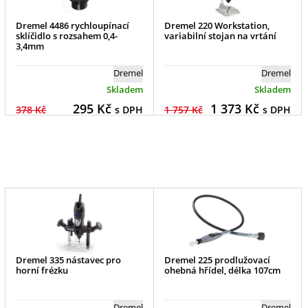
Dremel 4486 rychloupínací
Dremel 220 Workstation,
sklíčidlo s rozsahem 0,4-
variabilní stojan na vrtání
3,4mm
Dremel
Dremel
Skladem
Skladem
295
Kč
1 373
Kč
378 Kč
s DPH
1 757 Kč
s DPH
Dremel 335 nástavec pro
Dremel 225 prodlužovací
horní frézku
ohebná hřídel, délka 107cm
Dremel
Dremel