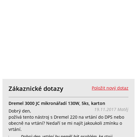
Zákaznické dotazy
Položit nový dotaz
Dremel 3000 JC mikronářadí 130W, 5ks, karton
19.11.2017 Matěj
Dobrý den,
požívá tento nástroj s Dremel 220 na vrtání do DPS nebo
obecně na vrtání? Nedaří se mi najít jakoukoli zmínku o
vrtání.
Dobrý den, vrtání by neměl být problém, ke stoji