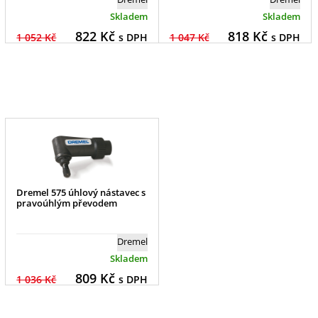
Skladem
Skladem
822
Kč
818
Kč
1 052 Kč
s DPH
1 047 Kč
s DPH
Dremel 575 úhlový nástavec s
pravoúhlým převodem
Dremel
Skladem
809
Kč
1 036 Kč
s DPH