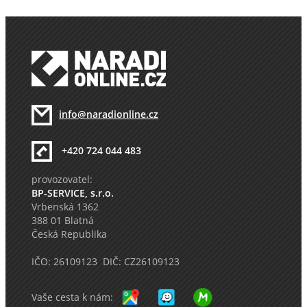
info@naradionline.cz
+420 724 044 483
provozovatel:
BP-SERVICE, s.r.o.
Vrbenská 1362
388 01 Blatná
Česká Republika
IČO: 26109123 DIČ: CZ26109123
Vaše cesta k nám: