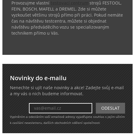
Provozujme vlastní
testovací centrum
strojů FESTOOL,
FEIN, BOSCH, MAFELL a DREMEL. Zde si můžete
vyzkoušet většinu strojů přímo při práci. Pokud nemáte
čas na návštěvu testcentra, můžete si objednat
návštěvu předváděcího vozu se specializovaným
technikem přímo u Vás.
Novinky do e-mailu
Nenechte si ujít naše novinky a akce! Zadejte svůj e-mail
a my vás o nich budeme informovat.
Vyplněním a odesláním vaší emailové adresy vyjadřujete souhlas s jejím užitím
k zasílání newsletteru, dalších obchodních sdělení společnosti