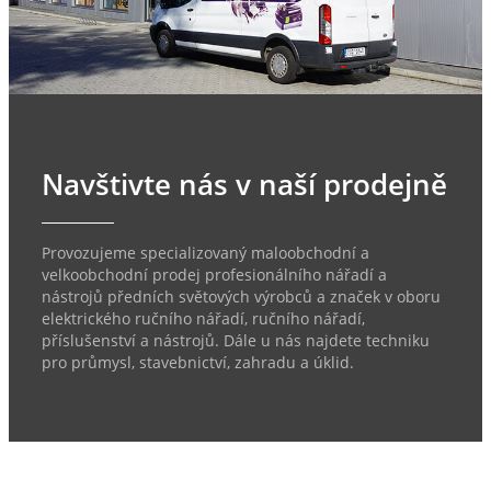
Navštivte nás v naší prodejně
Provozujeme specializovaný maloobchodní a
velkoobchodní prodej profesionálního nářadí a
nástrojů předních světových výrobců a značek v oboru
elektrického ručního nářadí, ručního nářadí,
příslušenství a nástrojů. Dále u nás najdete techniku
pro průmysl, stavebnictví, zahradu a úklid.