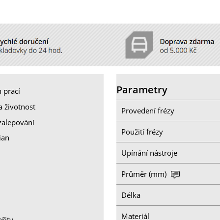
Parametry
 prací
a životnost
Provedení frézy
zalepování
Použití frézy
ian
Upínání nástroje
Průměr (mm)
Délka
Materiál
řity