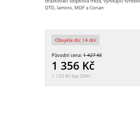
drážkovací stopková fréza, vynikající tvrdo
DTD, lamino, MDF a Corian
Obvykle do:
14 dní
Původní cena:
1 427 Kč
1 356
Kč
1 120 Kč
bez DPH