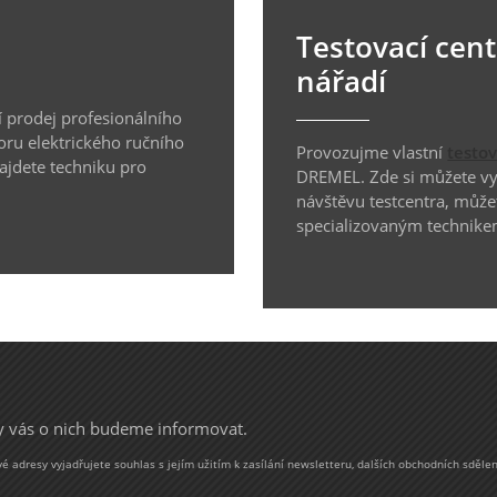
Testovací cen
nářadí
 prodej profesionálního
oru elektrického ručního
Provozujme vlastní
testo
najdete techniku pro
DREMEL. Zde si můžete vyz
návštěvu testcentra, může
specializovaným technike
my vás o nich budeme informovat.
 adresy vyjadřujete souhlas s jejím užitím k zasílání newsletteru, dalších obchodních sdělen