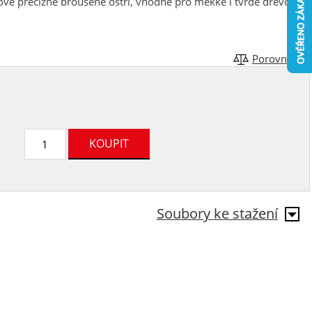
kové precizně broušené ostří, vhodné pro měkké i tvrdé dřevo,
Porovnat
Soubory ke stažení