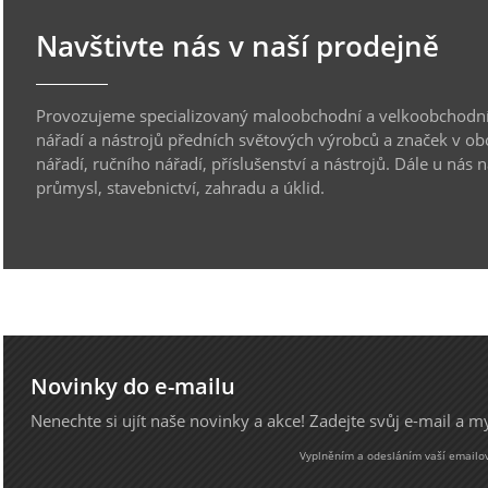
Navštivte nás v naší prodejně
Provozujeme specializovaný maloobchodní a velkoobchodní
nářadí a nástrojů předních světových výrobců a značek v ob
nářadí, ručního nářadí, příslušenství a nástrojů. Dále u nás 
průmysl, stavebnictví, zahradu a úklid.
Novinky do e-mailu
Nenechte si ujít naše novinky a akce! Zadejte svůj e-mail a 
Vyplněním a odesláním vaší emailové