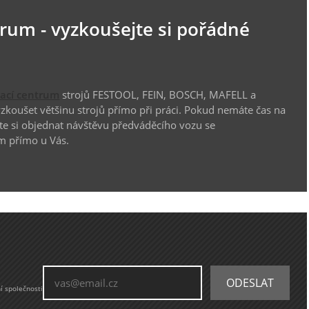
trum - vyzkoušejte si pořádné
vací centrum
strojů FESTOOL, FEIN, BOSCH, MAFELL a
koušet většinu strojů přímo při práci. Pokud nemáte čas na
te si objednat návštěvu předváděcího vozu se
m přímo u Vás.
í společnosti