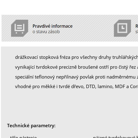
drážkovací stopková fréza pro všechny druhy truhlářských
vynikající tvrdokové precizně broušené ostří pro čistý řez 
speciální teflonový nepřilnavý povlak proti nadměrnému 
vhodné pro měkké i tvrdé dřevo, DTD, lamino, MDF a Cor
Technické parametry:
tělo nástroje
pájené tvrdokovové b