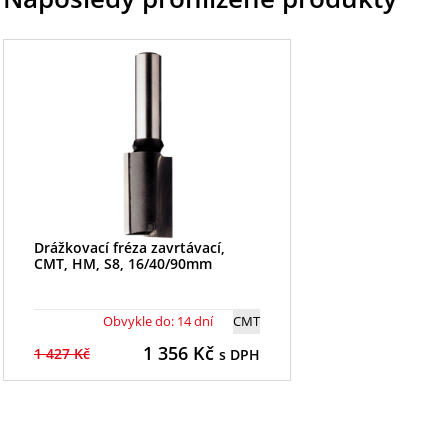
Drážkovací fréza zavrtávací,
CMT, HM, S8, 16/40/90mm
Obvykle do: 14 dní
CMT
1 356
Kč
1 427 Kč
s DPH