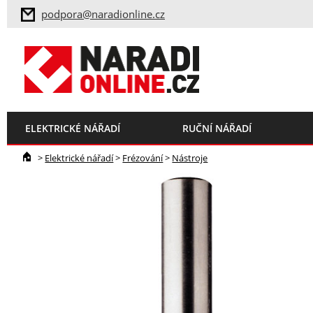
podpora@naradionline.cz
ELEKTRICKÉ NÁŘADÍ
RUČNÍ NÁŘADÍ
>
Elektrické nářadí
>
Frézování
>
Nástroje