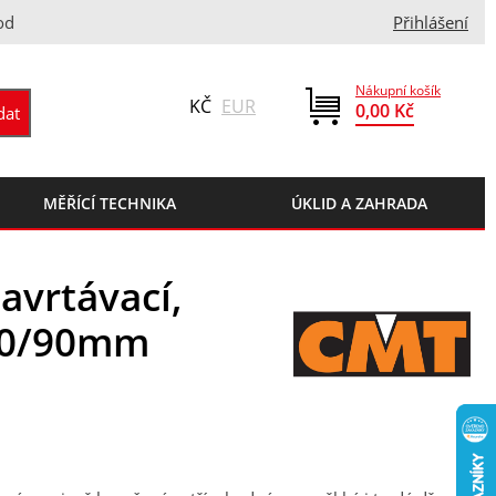
od
Přihlášení
Nákupní košík
KČ
EUR
0,00 Kč
MĚŘÍCÍ TECHNIKA
ÚKLID A ZAHRADA
avrtávací,
/40/90mm