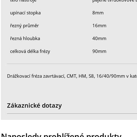
upínací stopka
8mm
řezný průměr
16mm
řezná hloubka
40mm
celková délka frézy
90mm
Drážkovací fréza zavrtávací, CMT, HM, S8, 16/40/90mm v kat
Zákaznické dotazy
Naposledy prohlížené produkty