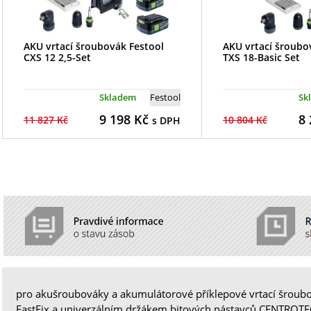
AKU vrtací šroubovák Festool
AKU vrtací šroubo
CXS 12 2,5-Set
TXS 18-Basic Set
Skladem
Festool
Sk
9 198
Kč
8 
11 827 Kč
10 804 Kč
s DPH
pro akušroubováky a akumulátorové příklepové vrtací šroub
FastFix a univerzálním držákem bitových nástavců CENTROTEC