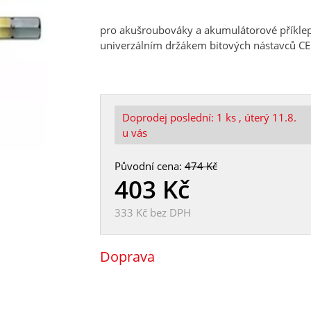
pro akušroubováky a akumulátorové příklepo
univerzálním držákem bitových nástavců C
Doprodej poslední:
1 ks
, úterý 11.8.
u vás
Původní cena:
474 Kč
403
Kč
333 Kč
bez DPH
Doprava