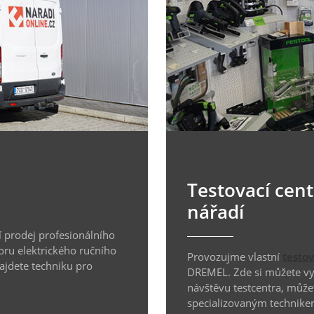
Testovací cen
nářadí
 prodej profesionálního
oru elektrického ručního
Provozujme vlastní
testo
najdete techniku pro
DREMEL. Zde si můžete vyz
návštěvu testcentra, může
specializovaným technike