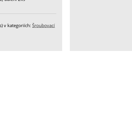
) v kategoriích:
Šroubovací