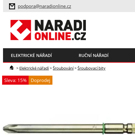
podpora@naradionline.cz
ELEKTRICKÉ NÁŘADÍ
RUČNÍ NÁŘADÍ
>
Elektrické nářadí
>
Šroubování
>
Šroubovací bity
Sleva: 15%
Doprodej