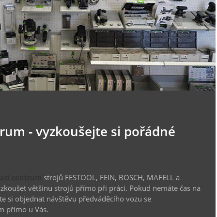
trum - vyzkoušejte si pořádné
vací centrum
strojů FESTOOL, FEIN, BOSCH, MAFELL a
koušet většinu strojů přímo při práci. Pokud nemáte čas na
te si objednat návštěvu předváděcího vozu se
m přímo u Vás.