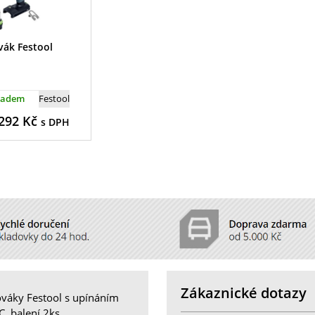
vák Festool
ladem
Festool
292
Kč
s DPH
Zákaznické dotazy
ováky Festool s upínáním
, balení 2ks