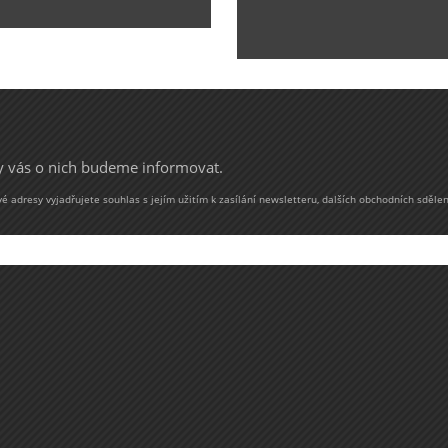
my vás o nich budeme informovat.
 adresy vyjadřujete souhlas s jejím užitím k zasílání newsletteru, dalších obchodních sdělen