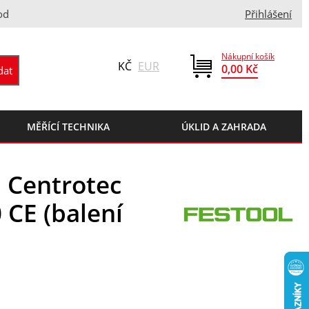
od
Přihlášení
Nákupní košík
KČ
EUR
0,00 Kč
MĚŘÍCÍ TECHNIKA
ÚKLID A ZAHRADA
l Centrotec
 CE (balení