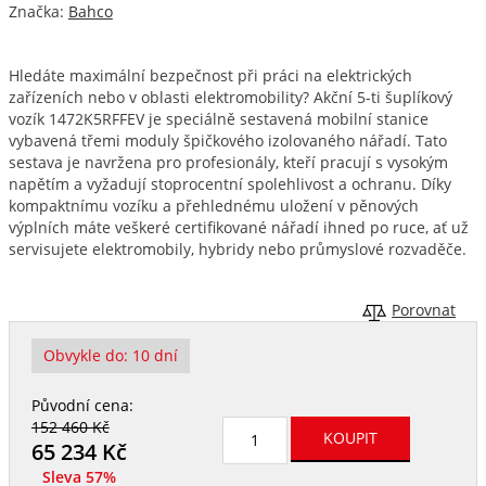
Značka:
Bahco
Hledáte maximální bezpečnost při práci na elektrických
zařízeních nebo v oblasti elektromobility? Akční 5-ti šuplíkový
vozík 1472K5RFFEV je speciálně sestavená mobilní stanice
vybavená třemi moduly špičkového izolovaného nářadí. Tato
sestava je navržena pro profesionály, kteří pracují s vysokým
napětím a vyžadují stoprocentní spolehlivost a ochranu. Díky
kompaktnímu vozíku a přehlednému uložení v pěnových
výplních máte veškeré certifikované nářadí ihned po ruce, ať už
servisujete elektromobily, hybridy nebo průmyslové rozvaděče.
Porovnat
Obvykle do:
10 dní
Původní cena:
152 460 Kč
65 234
Kč
Sleva 57%