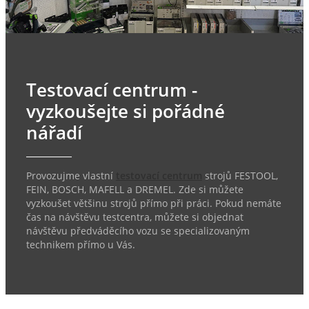
Testovací centrum -
vyzkoušejte si pořádné
nářadí
Provozujme vlastní
testovací centrum
strojů FESTOOL,
FEIN, BOSCH, MAFELL a DREMEL. Zde si můžete
vyzkoušet většinu strojů přímo při práci. Pokud nemáte
čas na návštěvu testcentra, můžete si objednat
návštěvu předváděcího vozu se specializovaným
technikem přímo u Vás.