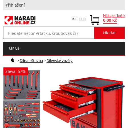
Přihlášení
Nákupní košík
KČ
EUR
0,00 Kč
MENU
>
Dílna - Stavba
>
Dílenské vozíky
Sleva: 57%