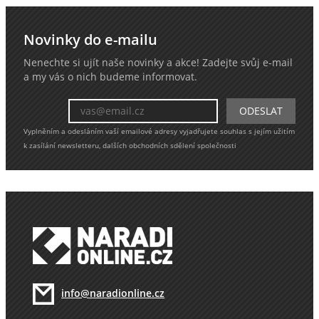
Novinky do e-mailu
Nenechte si ujít naše novinky a akce! Zadejte svůj e-mail
a my vás o nich budeme informovat.
Vyplněním a odesláním vaší emailové adresy vyjadřujete souhlas s jejím užitím
k zasílání newsletteru, dalších obchodních sdělení společnosti
info@naradionline.cz