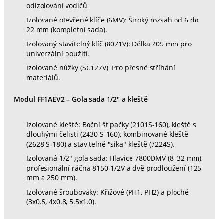
odizolování vodičů.
Izolované otevřené klíče (6MV): Široký rozsah od 6 do
22 mm (kompletní sada).
Izolovaný stavitelný klíč (8071V): Délka 205 mm pro
univerzální použití.
Izolované nůžky (SC127V): Pro přesné stříhání
materiálů.
Modul FF1AEV2 – Gola sada 1/2" a kleště
Izolované kleště: Boční štípačky (2101S-160), kleště s
dlouhými čelisti (2430 S-160), kombinované kleště
(2628 S-180) a stavitelné "sika" kleště (7224S).
Izolovaná 1/2" gola sada: Hlavice 7800DMV (8–32 mm),
profesionální ráčna 8150-1/2V a dvě prodloužení (125
mm a 250 mm).
Izolované šroubováky: Křížové (PH1, PH2) a ploché
(3x0.5, 4x0.8, 5.5x1.0).