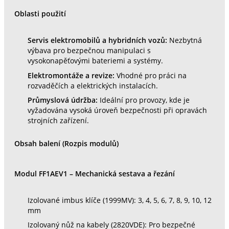
Oblasti použití
Servis elektromobilů a hybridních vozů:
Nezbytná
výbava pro bezpečnou manipulaci s
vysokonapěťovými bateriemi a systémy.
Elektromontáže a revize:
Vhodné pro práci na
rozvaděčích a elektrických instalacích.
Průmyslová údržba:
Ideální pro provozy, kde je
vyžadována vysoká úroveň bezpečnosti při opravách
strojních zařízení.
Obsah balení (Rozpis modulů)
Modul FF1AEV1 – Mechanická sestava a řezání
Izolované imbus klíče (1999MV): 3, 4, 5, 6, 7, 8, 9, 10, 12
mm
Izolovaný nůž na kabely (2820VDE): Pro bezpečné