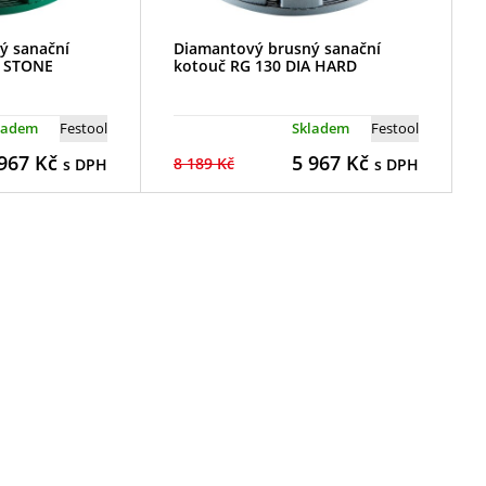
ý sanační
Diamantový brusný sanační
A STONE
kotouč RG 130 DIA HARD
ladem
Festool
Skladem
Festool
967
Kč
5 967
Kč
8 189 Kč
s DPH
s DPH