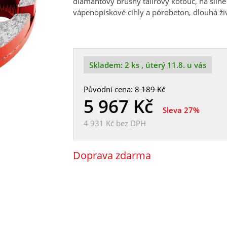
diamantový brusný talířový kotouč, na silně p
vápenopískové cihly a pórobeton, dlouhá ži
Skladem:
2 ks
, úterý 11.8. u vás
Původní cena:
8 189 Kč
5 967
Kč
Sleva 27%
4 931 Kč
bez DPH
Doprava zdarma