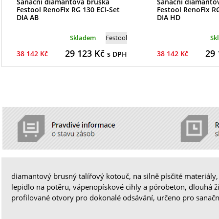
Sanační diamantová bruska
Sanační diamanto
Festool RenoFix RG 130 ECI-Set
Festool RenoFix RG
DIA AB
DIA HD
Skladem
Festool
Sk
29 123
Kč
29 
38 142 Kč
38 142 Kč
s DPH
diamantový brusný talířový kotouč, na silně písčité materiály,
lepidlo na potěru, vápenopískové cihly a pórobeton, dlouhá ž
profilované otvory pro dokonalé odsávání, určeno pro sanač