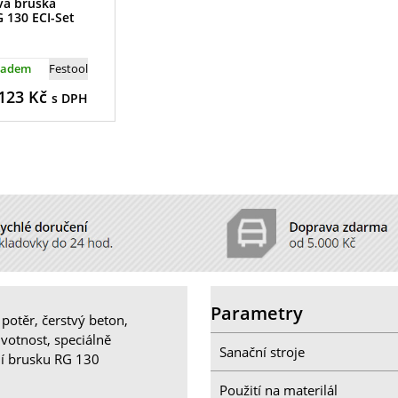
vá bruska
 130 ECI-Set
ladem
Festool
123
Kč
s DPH
Parametry
 potěr, čerstvý beton,
ivotnost, speciálně
Sanační stroje
ní brusku RG 130
Použití na materilál