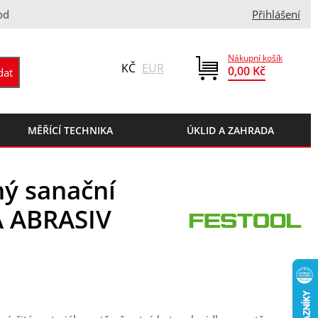
od
Přihlášení
Nákupní košík
KČ
EUR
0,00 Kč
MĚŘÍCÍ TECHNIKA
ÚKLID A ZAHRADA
ý sanační
A ABRASIV