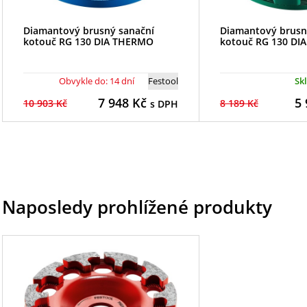
Diamantový brusný sanační
Diamantový brusn
kotouč RG 130 DIA THERMO
kotouč RG 130 DI
Obvykle do: 14 dní
Festool
Sk
7 948
Kč
5 
10 903 Kč
8 189 Kč
s DPH
Naposledy prohlížené produkty