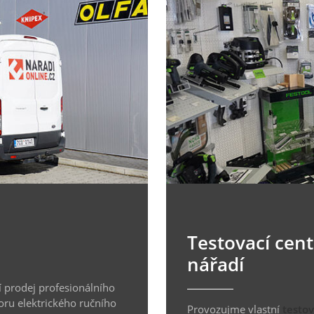
Testovací cen
nářadí
 prodej profesionálního
oru elektrického ručního
Provozujme vlastní
testo