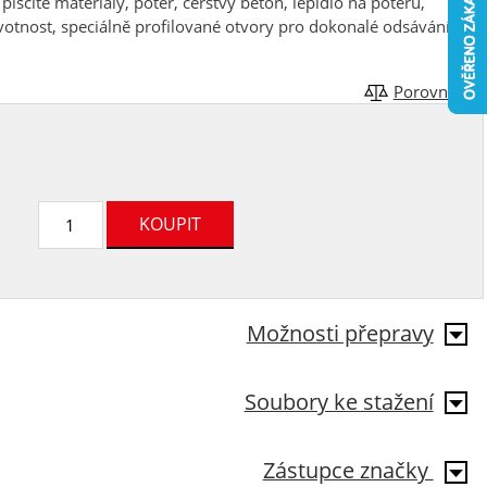
ísčité materiály, potěr, čerstvý beton, lepidlo na potěru,
votnost, speciálně profilované otvory pro dokonalé odsávání
Porovnat
Možnosti přepravy
Soubory ke stažení
Zástupce značky