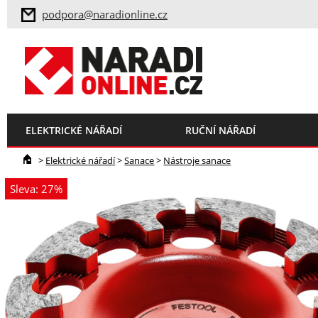
podpora@naradionline.cz
ELEKTRICKÉ NÁŘADÍ
RUČNÍ NÁŘADÍ
>
Elektrické nářadí
>
Sanace
>
Nástroje sanace
Sleva: 27%