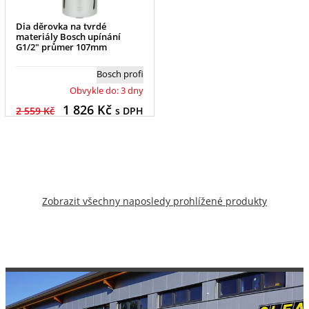
Dia děrovka na tvrdé
materiály Bosch upínání
G1/2" průmer 107mm
Bosch profi
Obvykle do: 3 dny
1 826
Kč
2 559 Kč
s DPH
Zobrazit všechny naposledy prohlížené produkty