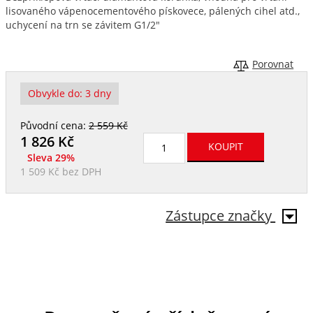
lisovaného vápenocementového pískovece, pálených cihel atd.,
uchycení na trn se závitem G1/2"
Porovnat
Obvykle do:
3 dny
Původní cena:
2 559 Kč
1 826
Kč
Sleva 29%
1 509 Kč
bez DPH
Zástupce značky