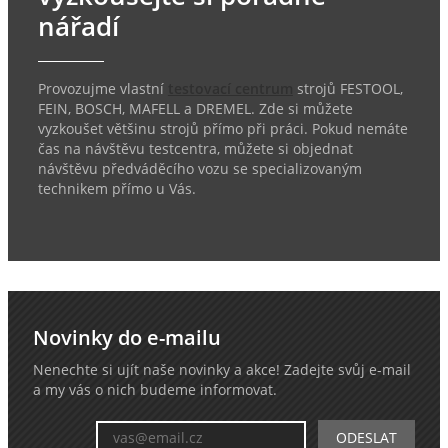
nářadí
Provozujme vlastní
testovací centrum
strojů FESTOOL,
FEIN, BOSCH, MAFELL a DREMEL. Zde si můžete
vyzkoušet většinu strojů přímo při práci. Pokud nemáte
čas na návštěvu testcentra, můžete si objednat
návštěvu předváděcího vozu se specializovaným
technikem přímo u Vás.
Novinky do e-mailu
Nenechte si ujít naše novinky a akce! Zadejte svůj e-mail
a my vás o nich budeme informovat.