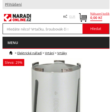
Přihlášení
Nákupní košík
KČ
EUR
0,00 Kč
MENU
>
Elektrické nářadí
>
Vrtání
>
Vrtáky
Sleva: 29%