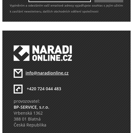
Vyplněním a odesláním vaší emailové adresy vyjadřujete souhlas s jejím užitím
k zasílání newsletteru, dalších obchodních sdělení společnosti
info@naradionline.cz
+420 724 044 483
provozovatel:
BP-SERVICE, s.r.o.
Vrbenská 1362
388 01 Blatná
Česká Republika