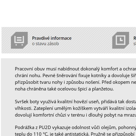
Pracovní obuv musí nabídnout dokonalý komfort a ochra
chrání nohu. Pevné šněrování fixuje kotníky a dovoluje š
přizpůsobit tvaru nohy i způsobu nošení. Před okopem n
noha chráněna také ocelovou špicí a planžetou.
Svršek boty využívá kvalitní hovězí useň, přidává tak dos
vlhkosti. Zateplení umělým kožíškem vytváří kvalitní izola
dovolují komfortní chůzi v terénu i dlouhý pobyt na mraz
Podrážka z PU2D vykazuje odolnost vůči olejům, pohon
teplu do 110 °C, je také antistatická. Pružně se přizpůso