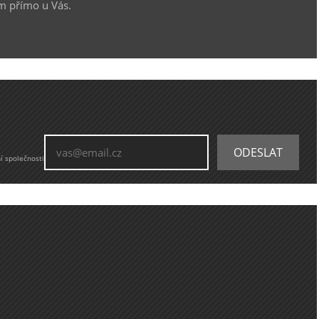
m přímo u Vás.
í společnosti