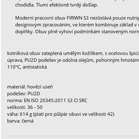
chodidla. Tlumí efektivně tvrdý došlap.
Moderní pracovní obuv FIRIWN S3 nezůstává pouze nutn
designovým zpracováním, ve kterém kombinuje základ v 
doplňky. Obuv plně vyhoví podmínkám stanoveným nor
kotníková obuv zateplená umělým kožíškem, s ocelovou špicí
úprava, PU2D podešev je odolná olejům, pohonným hmotám 
110°C, antistatická
materiál: hovězí useň
podešev: PU2D
norma: EN ISO 20345:2011 S3 CI SRC
velikosti: 36 - 50
váha: 614 g (platí pro půlpár obuvi ve velikosti 42)
barva: černá