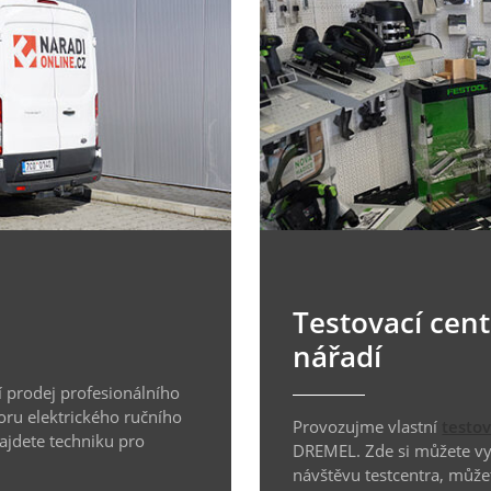
Testovací cen
nářadí
 prodej profesionálního
oru elektrického ručního
Provozujme vlastní
testo
najdete techniku pro
DREMEL. Zde si můžete vyz
návštěvu testcentra, může