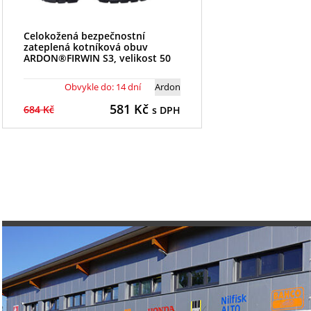
Celokožená bezpečnostní
zateplená kotníková obuv
ARDON®FIRWIN S3, velikost 50
Obvykle do: 14 dní
Ardon
581
Kč
684 Kč
s DPH