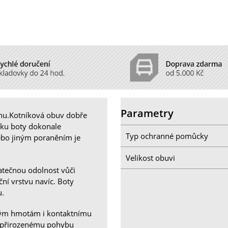
Parametry
nu.Kotníková obuv dobře
ířku boty dokonale
Typ ochranné pomůcky
ebo jiným poraněním je
Velikost obuvi
tatečnou odolnost vůči
ční vrstvu navíc. Boty
u.
ným hmotám i kontaktnímu
bí přirozenému pohybu