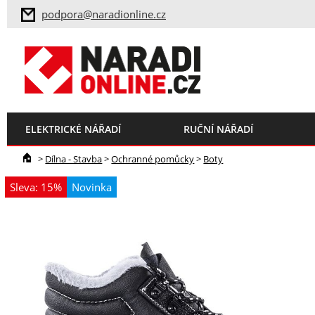
podpora@naradionline.cz
ELEKTRICKÉ NÁŘADÍ
RUČNÍ NÁŘADÍ
>
Dílna - Stavba
>
Ochranné pomůcky
>
Boty
Sleva: 15%
Novinka