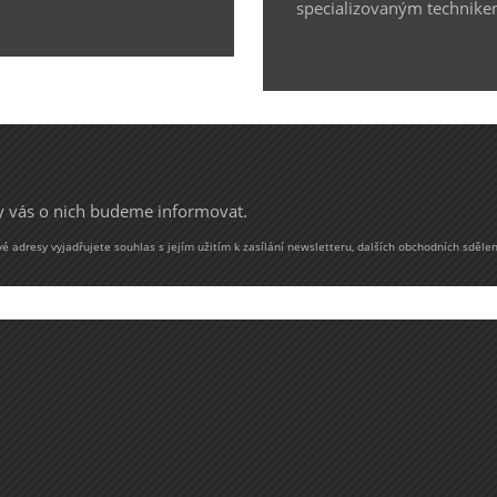
specializovaným technike
my vás o nich budeme informovat.
 adresy vyjadřujete souhlas s jejím užitím k zasílání newsletteru, dalších obchodních sdělen