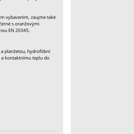
ým vybavením, zaujme také
černé s oranžovými
mou EN 20345.
 a planžetou, hydrofóbní
a kontaktnímu teplu do