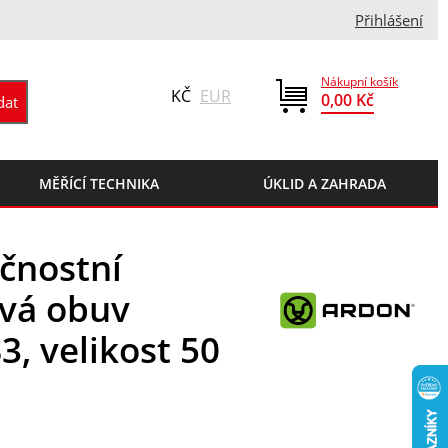
Přihlášení
Nákupní košík
KČ
EUR
0,00 Kč
MĚŘÍCÍ TECHNIKA
ÚKLID A ZAHRADA
čnostní
ová obuv
 velikost 50