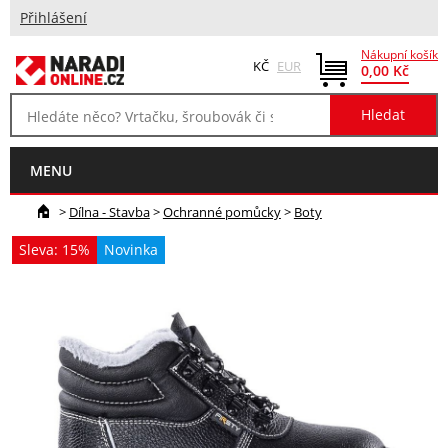
Přihlášení
Nákupní košík
KČ
EUR
0,00 Kč
MENU
>
Dílna - Stavba
>
Ochranné pomůcky
>
Boty
Sleva: 15%
Novinka