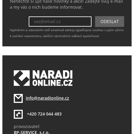
Nenechte si ujít naše novinky a akce! Zadejte svůj e-mail
a my vás o nich budeme informovat.
Vyplněním a odesláním vaší emailové adresy vyjadřujete souhlas s jejím užitím
k zasílání newsletteru, dalších obchodních sdělení společnosti
info@naradionline.cz
+420 724 044 483
provozovatel:
BP-SERVICE, s.r.o.