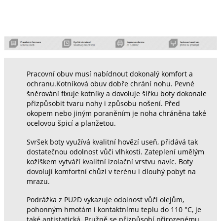
Pracovní obuv musí nabídnout dokonalý komfort a
ochranu.Kotníková obuv dobře chrání nohu. Pevné
šněrování fixuje kotníky a dovoluje šířku boty dokonale
přizpůsobit tvaru nohy i způsobu nošení. Před
okopem nebo jiným poraněním je noha chráněna také
ocelovou špicí a planžetou.
Svršek boty využívá kvalitní hovězí useň, přidává tak
dostatečnou odolnost vůči vlhkosti. Zateplení umělým
kožíškem vytváří kvalitní izolační vrstvu navíc. Boty
dovolují komfortní chůzi v terénu i dlouhý pobyt na
mrazu.
Podrážka z PU2D vykazuje odolnost vůči olejům,
pohonným hmotám i kontaktnímu teplu do 110 °C, je
také antistatická. Pružně se přizpůsobí přirozenému