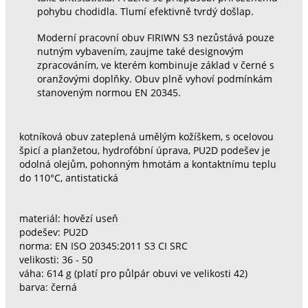
pohybu chodidla. Tlumí efektivně tvrdý došlap.
Moderní pracovní obuv FIRIWN S3 nezůstává pouze
nutným vybavením, zaujme také designovým
zpracováním, ve kterém kombinuje základ v černé s
oranžovými doplňky. Obuv plně vyhoví podmínkám
stanoveným normou EN 20345.
kotníková obuv zateplená umělým kožíškem, s ocelovou
špicí a planžetou, hydrofóbní úprava, PU2D podešev je
odolná olejům, pohonným hmotám a kontaktnímu teplu
do 110°C, antistatická
materiál: hovězí useň
podešev: PU2D
norma: EN ISO 20345:2011 S3 CI SRC
velikosti: 36 - 50
váha: 614 g (platí pro půlpár obuvi ve velikosti 42)
barva: černá