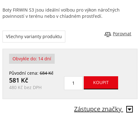
Boty FIRWIN S3 jsou ideální volbou pro výkon náročných
povinností v terénu nebo v chladném prostředí.
Porovnat
Všechny varianty produktu
Obvykle do:
14 dní
Původní cena:
684 Kč
581
Kč
480 Kč
bez DPH
Zástupce značky