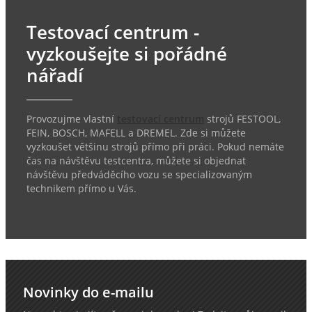
Testovací centrum -
vyzkoušejte si pořádné
nářadí
Provozujme vlastní
testovací centrum
strojů FESTOOL,
FEIN, BOSCH, MAFELL a DREMEL. Zde si můžete
vyzkoušet většinu strojů přímo při práci. Pokud nemáte
čas na návštěvu testcentra, můžete si objednat
návštěvu předváděcího vozu se specializovaným
technikem přímo u Vás.
Novinky do e-mailu