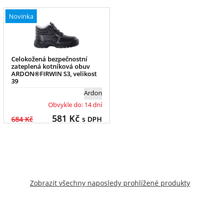
Novinka
Celokožená bezpečnostní
zateplená kotníková obuv
ARDON®FIRWIN S3, velikost
39
Ardon
Obvykle do: 14 dní
581
Kč
684 Kč
s DPH
Zobrazit všechny naposledy prohlížené produkty