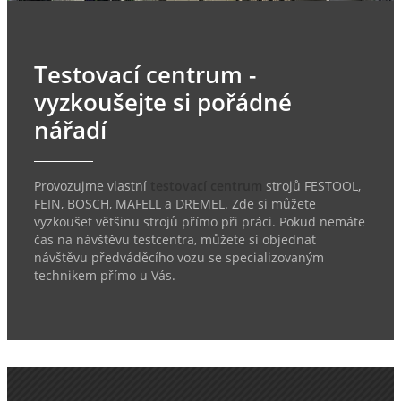
Testovací centrum -
vyzkoušejte si pořádné
nářadí
Provozujme vlastní
testovací centrum
strojů FESTOOL,
FEIN, BOSCH, MAFELL a DREMEL. Zde si můžete
vyzkoušet většinu strojů přímo při práci. Pokud nemáte
čas na návštěvu testcentra, můžete si objednat
návštěvu předváděcího vozu se specializovaným
technikem přímo u Vás.