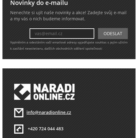
Novinky do e-mailu
Nenechte si ujít naše novinky a akce! Zadejte svůj e-mail
a my vás o nich budeme informovat.
Vyplněním a odesláním vaší emailové adresy vyjadřujete souhlas s jejím užitím
k zasílání newsletteru, dalších obchodních sdělení společnosti
info@naradionline.cz
+420 724 044 483