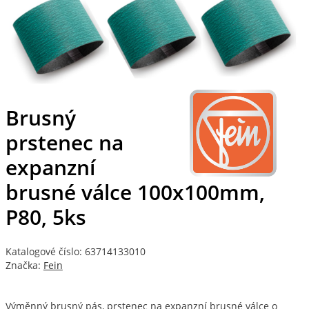
Brusný
prstenec na
expanzní
brusné válce 100x100mm,
P80, 5ks
Katalogové číslo: 63714133010
Značka:
Fein
Výměnný brusný pás, prstenec na expanzní brusné válce o