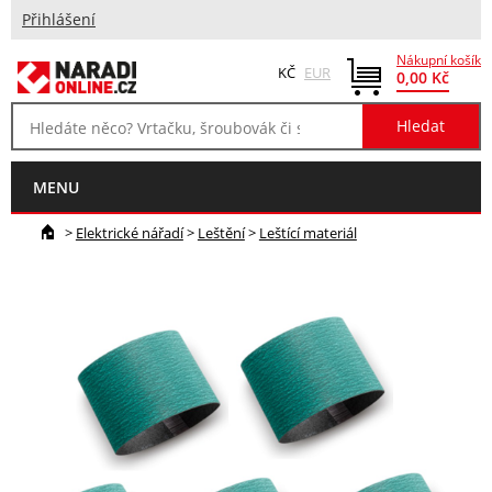
Přihlášení
Nákupní košík
KČ
EUR
0,00 Kč
MENU
>
Elektrické nářadí
>
Leštění
>
Leštící materiál