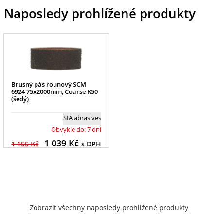
Naposledy prohlížené produkty
Brusný pás rounový SCM
6924 75x2000mm, Coarse K50
(šedý)
SIA abrasives
Obvykle do: 7 dní
1 039
Kč
1 155 Kč
s DPH
Zobrazit všechny naposledy prohlížené produkty