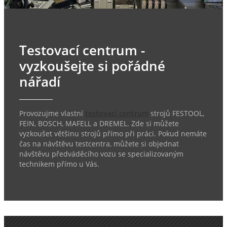
Testovací centrum -
vyzkoušejte si pořádné
nářadí
Provozujme vlastní
testovací centrum
strojů FESTOOL,
FEIN, BOSCH, MAFELL a DREMEL. Zde si můžete
vyzkoušet většinu strojů přímo při práci. Pokud nemáte
čas na návštěvu testcentra, můžete si objednat
návštěvu předváděcího vozu se specializovaným
technikem přímo u Vás.