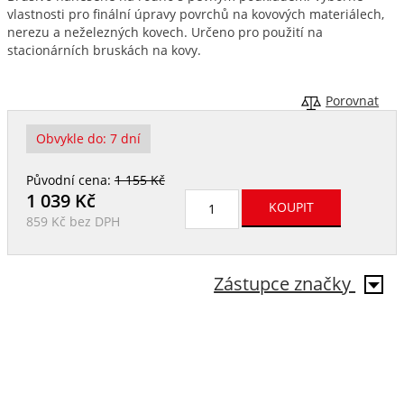
vlastnosti pro finální úpravy povrchů na kovových materiálech,
nerezu a neželezných kovech. Určeno pro použití na
stacionárních bruskách na kovy.
Porovnat
Obvykle do:
7 dní
Původní cena:
1 155 Kč
1 039
Kč
859 Kč
bez DPH
Zástupce značky