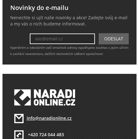
Novinky do e-mailu
Nenechte si ujít naše novinky a akce! Zadejte svůj e-mail
a my vás o nich budeme informovat.
Vyplněním a odesláním vaší emailové adresy vyjadřujete souhlas s jejím užitím
k zasílání newsletteru, dalších obchodních sdělení společnosti
info@naradionline.cz
+420 724 044 483