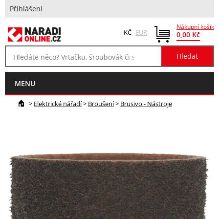
Přihlášení
Nákupní košík
KČ
EUR
0,00 Kč
MENU
>
Elektrické nářadí
>
Broušení
>
Brusivo - Nástroje