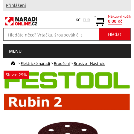
Přihlášení
Nákupní košík
KČ
EUR
0,00 Kč
MENU
>
Elektrické nářadí
>
Broušení
>
Brusivo - Nástroje
Sleva: 29%