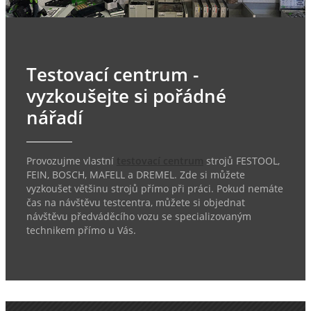
Testovací centrum -
vyzkoušejte si pořádné
nářadí
Provozujme vlastní
testovací centrum
strojů FESTOOL,
FEIN, BOSCH, MAFELL a DREMEL. Zde si můžete
vyzkoušet většinu strojů přímo při práci. Pokud nemáte
čas na návštěvu testcentra, můžete si objednat
návštěvu předváděcího vozu se specializovaným
technikem přímo u Vás.