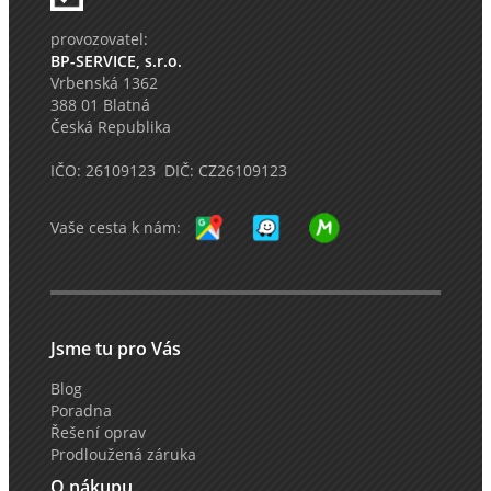
provozovatel:
BP-SERVICE, s.r.o.
Vrbenská 1362
388 01 Blatná
Česká Republika
IČO: 26109123 DIČ: CZ26109123
Vaše cesta k nám:
Jsme tu pro Vás
Blog
Poradna
Řešení oprav
Prodloužená záruka
O nákupu