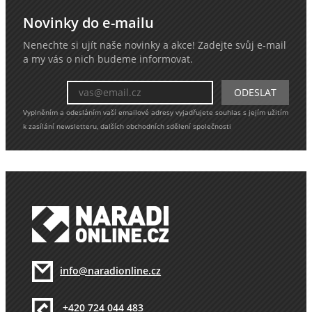
Novinky do e-mailu
Nenechte si ujít naše novinky a akce! Zadejte svůj e-mail
a my vás o nich budeme informovat.
Vyplněním a odesláním vaší emailové adresy vyjadřujete souhlas s jejím užitím
k zasílání newsletteru, dalších obchodních sdělení společnosti
info@naradionline.cz
+420 724 044 483