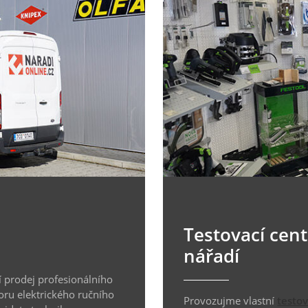
Testovací cen
nářadí
 prodej profesionálního
oru elektrického ručního
Provozujme vlastní
testo