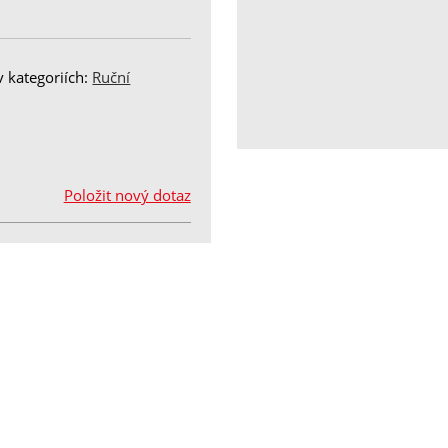
v kategoriích:
Ruční
Položit nový dotaz