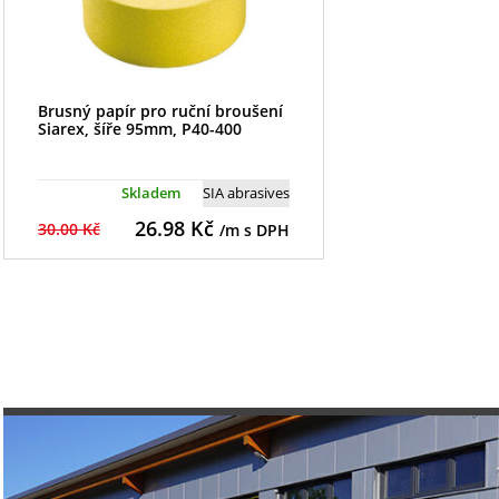
Brusný papír pro ruční broušení
Siarex, šíře 95mm, P40-400
Skladem
SIA abrasives
26.98
Kč
30.00 Kč
/m s DPH