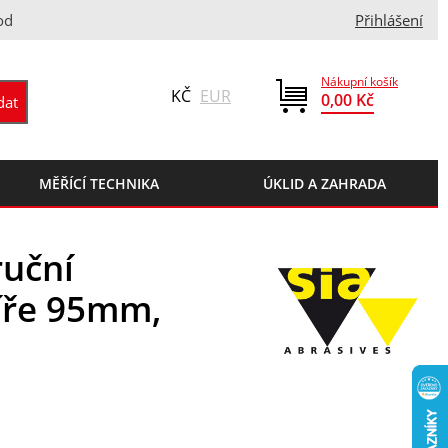
od
Přihlášení
Nákupní košík
KČ
EUR
0,00 Kč
MĚŘÍCÍ TECHNIKA
ÚKLID A ZAHRADA
ruční
šíře 95mm,