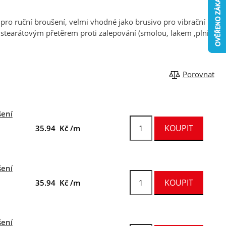
ro ruční broušení, velmi vhodné jako brusivo pro vibrační
 stearátovým přetěrem proti zalepování (smolou, lakem ,plničem
Porovnat
šení
35.94 Kč /m
šení
35.94 Kč /m
šení