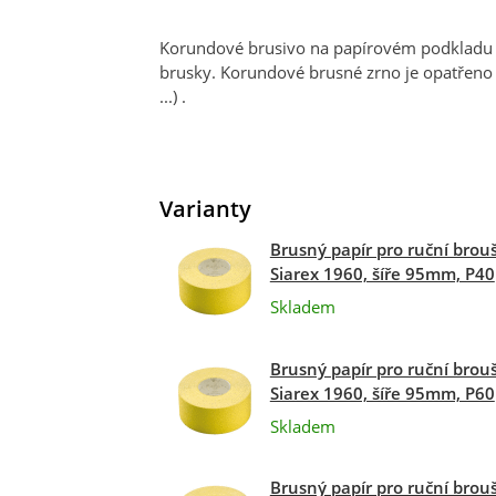
Korundové brusivo na papírovém podkladu p
brusky. Korundové brusné zrno je opatřeno
...) .
Varianty
Brusný papír pro ruční brou
Siarex 1960, šíře 95mm, P40
Skladem
Brusný papír pro ruční brou
Siarex 1960, šíře 95mm, P60
Skladem
Brusný papír pro ruční brou