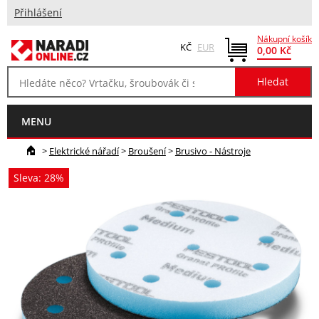
Přihlášení
Nákupní košík
KČ
EUR
0,00 Kč
MENU
>
Elektrické nářadí
>
Broušení
>
Brusivo - Nástroje
Sleva: 28%