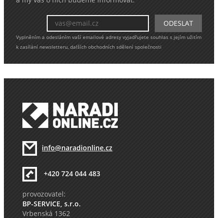
a my vás o nich budeme informovat.
Vyplněním a odesláním vaší emailové adresy vyjadřujete souhlas s jejím užitím
k zasílání newsletteru, dalších obchodních sdělení společnosti
info@naradionline.cz
+420 724 044 483
provozovatel:
BP-SERVICE, s.r.o.
Vrbenská 1362