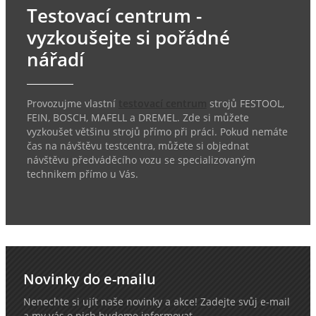
Testovací centrum -
vyzkoušejte si pořádné
nářadí
Provozujme vlastní
testovací centrum
strojů FESTOOL,
FEIN, BOSCH, MAFELL a DREMEL. Zde si můžete
vyzkoušet většinu strojů přímo při práci. Pokud nemáte
čas na návštěvu testcentra, můžete si objednat
návštěvu předváděcího vozu se specializovaným
technikem přímo u Vás.
Novinky do e-mailu
Nenechte si ujít naše novinky a akce! Zadejte svůj e-mail