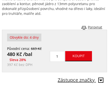
zaoblení a kontur, pěnové jádro z 13mm polyuretanu pro
dokonalé přizpůsobení povrchu, vhodné na dřevo i laky, ideální
pro truhláře, malíře atd.
Porovnat
Obvykle do:
4 dny
Původní cena:
669 Kč
480
Kč /bal
Sleva 28%
397 Kč
bez DPH
Zástupce značky