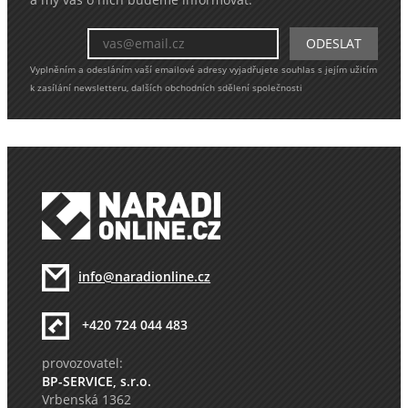
a my vás o nich budeme informovat.
Vyplněním a odesláním vaší emailové adresy vyjadřujete souhlas s jejím užitím
k zasílání newsletteru, dalších obchodních sdělení společnosti
info@naradionline.cz
+420 724 044 483
provozovatel:
BP-SERVICE, s.r.o.
Vrbenská 1362