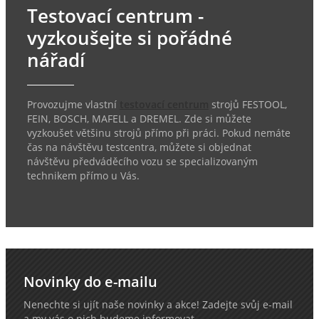
Testovací centrum -
vyzkoušejte si pořádné
nářadí
Provozujme vlastní
testovací centrum
strojů FESTOOL,
FEIN, BOSCH, MAFELL a DREMEL. Zde si můžete
vyzkoušet většinu strojů přímo při práci. Pokud nemáte
čas na návštěvu testcentra, můžete si objednat
návštěvu předváděcího vozu se specializovaným
technikem přímo u Vás.
Novinky do e-mailu
Nenechte si ujít naše novinky a akce! Zadejte svůj e-mail