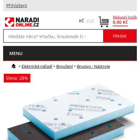
Přihlášení
Nákupní košík
KČ
EUR
0,00 Kč
MENU
>
Elektrické nářadí
>
Broušení
>
Brusivo - Nástroje
Sleva: 28%