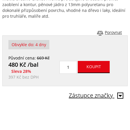
zaoblení a kontur, pěnové jádro z 13mm polyuretanu pro
dokonalé přizpůsobení povrchu, vhodné na dřevo i laky, ideální
pro truhláře, malíře atd.
Porovnat
Obvykle do:
4 dny
Původní cena:
669 Kč
480
Kč /bal
Sleva 28%
397 Kč
bez DPH
Zástupce značky