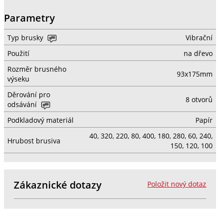
Parametry
Typ brusky
Vibrační
Použití
na dřevo
Rozměr brusného
93x175mm
výseku
Děrování pro
8 otvorů
odsávání
Podkladový materiál
Papír
40, 320, 220, 80, 400, 180, 280, 60, 240,
Hrubost brusiva
150, 120, 100
Zákaznické dotazy
Položit nový dotaz