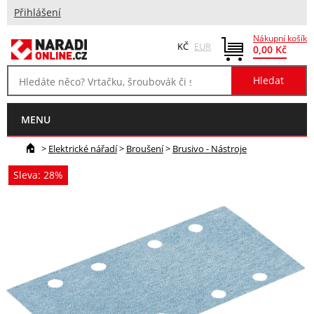
Přihlášení
Nákupní košík
KČ
EUR
0,00 Kč
MENU
>
Elektrické nářadí
>
Broušení
>
Brusivo - Nástroje
Sleva: 28%