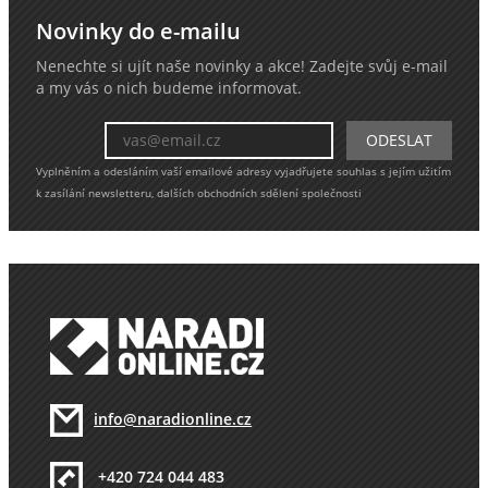
Novinky do e-mailu
Nenechte si ujít naše novinky a akce! Zadejte svůj e-mail
a my vás o nich budeme informovat.
Vyplněním a odesláním vaší emailové adresy vyjadřujete souhlas s jejím užitím
k zasílání newsletteru, dalších obchodních sdělení společnosti
info@naradionline.cz
+420 724 044 483