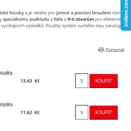
ické brusky
a je ideální pro
jemné a precizní broušení
různých
ky
speciálnímu podkladu z fólie
a
9-ti otvorům
pro efektivní
vynikajících výsledků. Použitý systém suchého zipu zaručuje
Porovnat
brusky,
13.43 Kč
brusky,
11.62 Kč