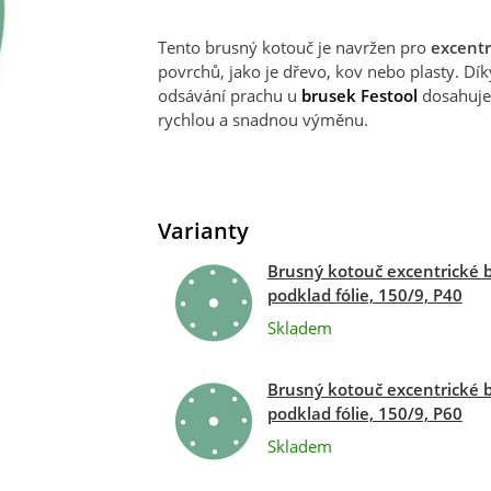
Tento brusný kotouč je navržen pro
excentr
povrchů, jako je dřevo, kov nebo plasty. Dí
odsávání prachu u
brusek Festool
dosahuje 
rychlou a snadnou výměnu.
Varianty
Brusný kotouč excentrické 
podklad fólie, 150/9, P40
Skladem
Brusný kotouč excentrické 
podklad fólie, 150/9, P60
Skladem