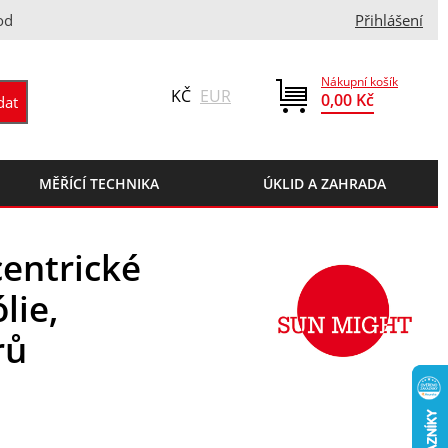
od
Přihlášení
Nákupní košík
KČ
EUR
0,00 Kč
MĚŘÍCÍ TECHNIKA
ÚKLID A ZAHRADA
entrické
lie,
rů