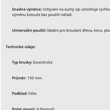
Snadná výměna:
Uchycení na suchý zip umožňuje rychl
výměnu kotouče bez použití nářadí.
Univerzální použití:
Ideální pro broušení dřeva, kovu, plas
Technické údaje:
Typ brusky:
Excentrická
Průměr:
150 mm
Podklad:
Fólie
Počet otvorů:
9 (Festool)