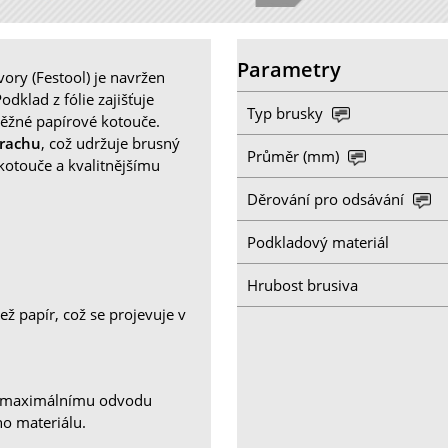
Parametry
ry (Festool) je navržen
dklad z fólie zajišťuje
Typ brusky
běžné papírové kotouče.
prachu
, což udržuje brusný
Průměr (mm)
 kotouče a kvalitnějšímu
Děrování pro odsávání
Podkladový materiál
Hrubost brusiva
ž papír, což se projevuje v
k maximálnímu odvodu
ho materiálu.