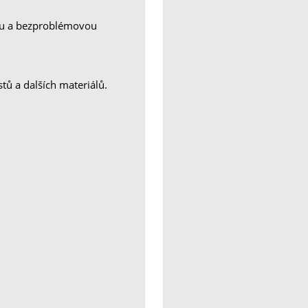
ou a bezproblémovou
tů a dalších materiálů.