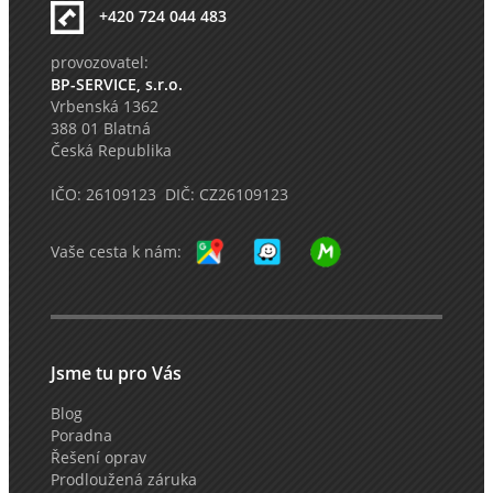
+420 724 044 483
provozovatel:
BP-SERVICE, s.r.o.
Vrbenská 1362
388 01 Blatná
Česká Republika
IČO: 26109123 DIČ: CZ26109123
Vaše cesta k nám:
Jsme tu pro Vás
Blog
Poradna
Řešení oprav
Prodloužená záruka