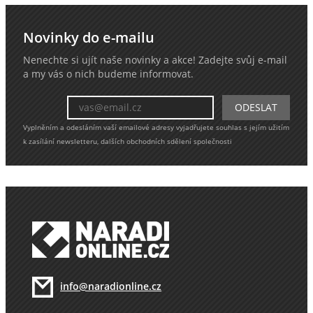
Novinky do e-mailu
Nenechte si ujít naše novinky a akce! Zadejte svůj e-mail
a my vás o nich budeme informovat.
Vyplněním a odesláním vaší emailové adresy vyjadřujete souhlas s jejím užitím
k zasílání newsletteru, dalších obchodních sdělení společnosti
info@naradionline.cz