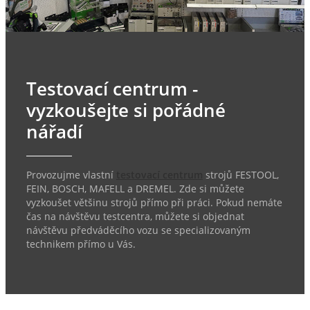
Testovací centrum -
vyzkoušejte si pořádné
nářadí
Provozujme vlastní
testovací centrum
strojů FESTOOL,
FEIN, BOSCH, MAFELL a DREMEL. Zde si můžete
vyzkoušet většinu strojů přímo při práci. Pokud nemáte
čas na návštěvu testcentra, můžete si objednat
návštěvu předváděcího vozu se specializovaným
technikem přímo u Vás.