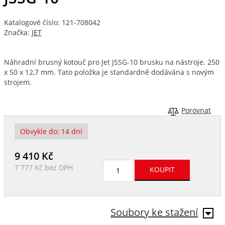
Katalogové číslo: 121-708042
Značka:
JET
Náhradní brusný kotouč pro Jet JSSG-10 brusku na nástroje. 250
x 50 x 12,7 mm. Tato položka je standardně dodávána s novým
strojem.
Porovnat
Obvykle do:
14 dní
9 410
Kč
7 777 Kč
bez DPH
Soubory ke stažení