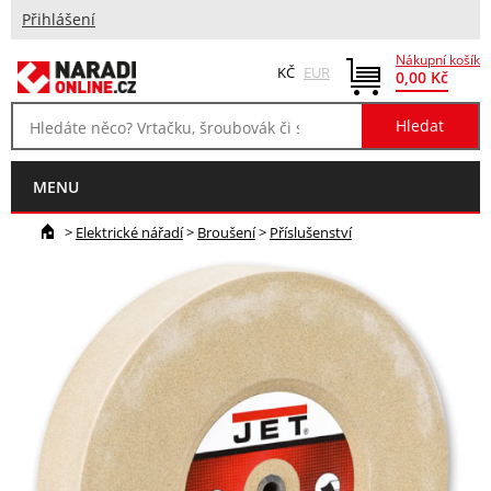
Přihlášení
Nákupní košík
KČ
EUR
0,00 Kč
MENU
>
Elektrické nářadí
>
Broušení
>
Příslušenství