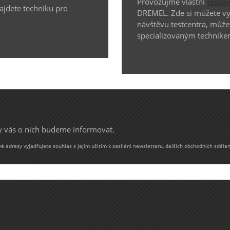
Provozujme vlastní
testo
najdete techniku pro
DREMEL. Zde si můžete vyz
návštěvu testcentra, může
specializovaným technike
my vás o nich budeme informovat.
 adresy vyjadřujete souhlas s jejím užitím k zasílání newsletteru, dalších obchodních sdělen