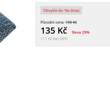
Obvykle do:
Na dotaz
Původní cena:
190 Kč
135
Kč
Sleva 29%
111 Kč
bez DPH