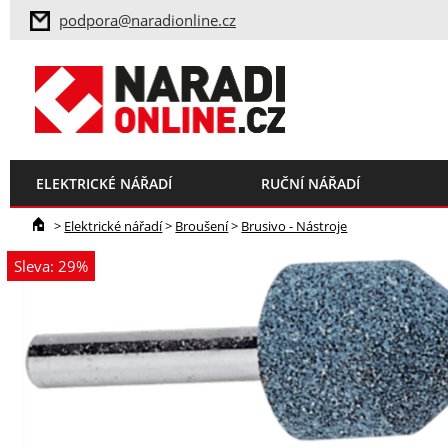
podpora@naradionline.cz
ELEKTRICKÉ NÁŘADÍ
RUČNÍ NÁŘADÍ
>
Elektrické nářadí
>
Broušení
>
Brusivo - Nástroje
Sleva: 29%