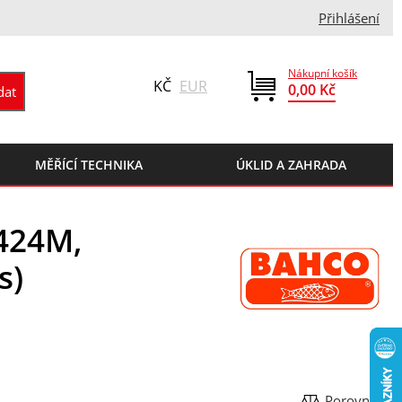
Přihlášení
Nákupní košík
KČ
EUR
0,00 Kč
MĚŘÍCÍ TECHNIKA
ÚKLID A ZAHRADA
P424M,
s)
Porovnat