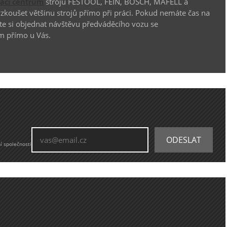
vací centrum
strojů FESTOOL, FEIN, BOSCH, MAFELL a
koušet většinu strojů přímo při práci. Pokud nemáte čas na
te si objednat návštěvu předváděcího vozu se
m přímo u Vás.
í společnosti