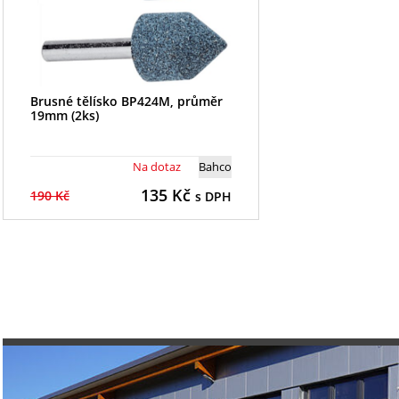
Brusné tělísko BP424M, průměr
19mm (2ks)
Na dotaz
Bahco
135
Kč
190 Kč
s DPH