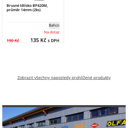
Brusné tělísko BP420M,
průměr 14mm (2ks)
Bahco
Na dotaz
135
Kč
190 Kč
s DPH
Zobrazit všechny naposledy prohlížené produkty