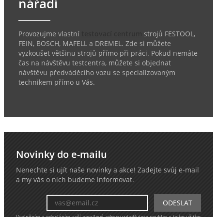
nářadí
Provozujme vlastní
testovací centrum
strojů FESTOOL,
FEIN, BOSCH, MAFELL a DREMEL. Zde si můžete
vyzkoušet většinu strojů přímo při práci. Pokud nemáte
čas na návštěvu testcentra, můžete si objednat
návštěvu předváděcího vozu se specializovaným
technikem přímo u Vás.
Novinky do e-mailu
Nenechte si ujít naše novinky a akce! Zadejte svůj e-mail
a my vás o nich budeme informovat.
Vyplněním a odesláním vaší emailové adresy vyjadřujete souhlas s jejím užitím