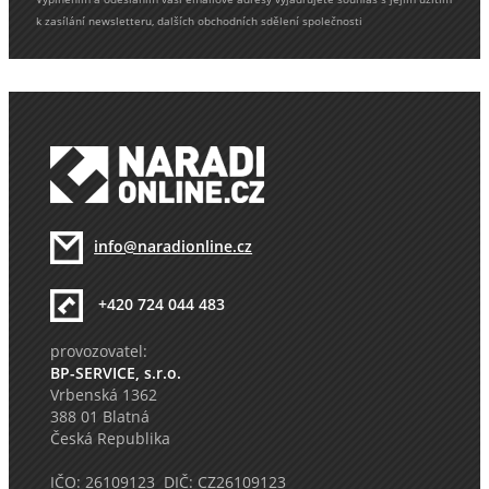
k zasílání newsletteru, dalších obchodních sdělení společnosti
info@naradionline.cz
+420 724 044 483
provozovatel:
BP-SERVICE, s.r.o.
Vrbenská 1362
388 01 Blatná
Česká Republika
IČO: 26109123 DIČ: CZ26109123