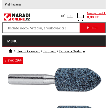
Přihlášení
Nákupní košík
KČ
EUR
0,00 Kč
MENU
>
Elektrické nářadí
>
Broušení
>
Brusivo - Nástroje
Sleva: 29%