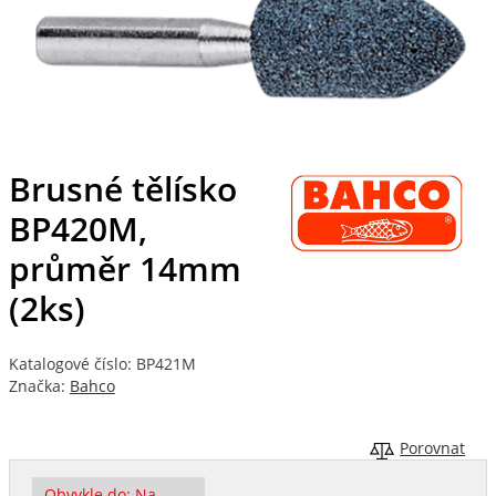
Brusné tělísko
BP420M,
průměr 14mm
(2ks)
Katalogové číslo: BP421M
Značka:
Bahco
Porovnat
Obvykle do:
Na