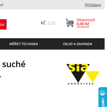
od
Přihlášení
Nákupní košík
KČ
EUR
0,00 Kč
MĚŘÍCÍ TECHNIKA
ÚKLID A ZAHRADA
 suché
,
0