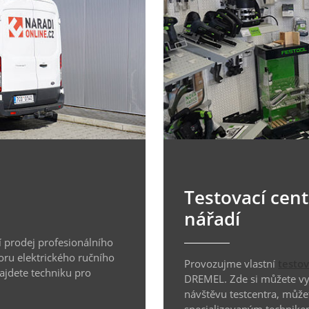
Testovací cen
nářadí
 prodej profesionálního
oru elektrického ručního
Provozujme vlastní
testo
najdete techniku pro
DREMEL. Zde si můžete vyz
návštěvu testcentra, může
specializovaným technike