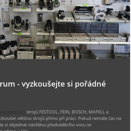
trum - vyzkoušejte si pořádné
vací centrum
strojů FESTOOL, FEIN, BOSCH, MAFELL a
koušet většinu strojů přímo při práci. Pokud nemáte čas na
te si objednat návštěvu předváděcího vozu se
m přímo u Vás.