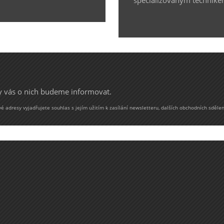
my vás o nich budeme informovat.
 adresy vyjadřujete souhlas s jejím užitím k zasílání newsletteru, dalších obchodních sdělen