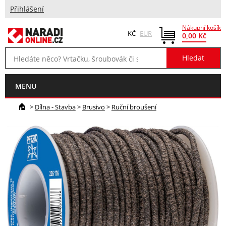
Přihlášení
Nákupní košík
KČ
EUR
0,00 Kč
MENU
>
Dílna - Stavba
>
Brusivo
>
Ruční broušení