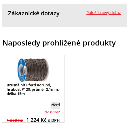
Zákaznické dotazy
Položit nový dotaz
Naposledy prohlížené produkty
Brusná niť Pferd Korund,
hrubost P120, průměr 2,1mm,
délka 15m
Pferd
Na dotaz
1 224
Kč
1 360 Kč
s DPH