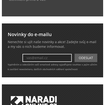
Novinky do e-mailu
Nenechte si ujít naše novinky a akce! Zadejte svůj e-mail
a my vás o nich budeme informovat.
Vyplněním a odesláním vaší emailové adresy vyjadřujete souhlas s jejím užitím
k zasílání newsletteru, dalších obchodních sdělení společnosti