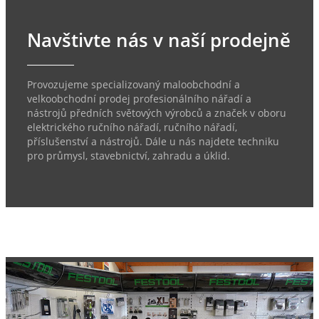
Navštivte nás v naší prodejně
Provozujeme specializovaný maloobchodní a
velkoobchodní prodej profesionálního nářadí a
nástrojů předních světových výrobců a značek v oboru
elektrického ručního nářadí, ručního nářadí,
příslušenství a nástrojů. Dále u nás najdete techniku
pro průmysl, stavebnictví, zahradu a úklid.