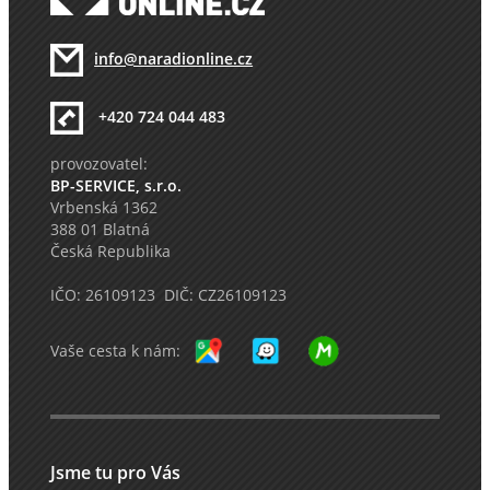
info@naradionline.cz
+420 724 044 483
provozovatel:
BP-SERVICE, s.r.o.
Vrbenská 1362
388 01 Blatná
Česká Republika
IČO: 26109123 DIČ: CZ26109123
Vaše cesta k nám:
Jsme tu pro Vás