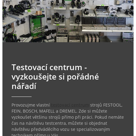
Testovací centrum -
vyzkoušejte si pořádné
nářadí
Provozujme vlastní
testovací centrum
strojů FESTOOL,
FEIN, BOSCH, MAFELL a DREMEL. Zde si můžete
vyzkoušet většinu strojů přímo při práci. Pokud nemáte
čas na návštěvu testcentra, můžete si objednat
návštěvu předváděcího vozu se specializovaným
technikem přímo u Vás.