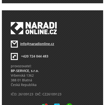
info@naradionline.cz
+420 724 044 483
provozovatel:
BP-SERVICE, s.r.o.
Vrbenská 1362
388 01 Blatná
Česká Republika
IČO: 26109123 DIČ: CZ26109123