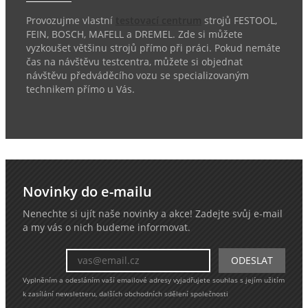
Provozujme vlastní
testovací centrum
strojů FESTOOL,
FEIN, BOSCH, MAFELL a DREMEL. Zde si můžete
vyzkoušet většinu strojů přímo při práci. Pokud nemáte
čas na návštěvu testcentra, můžete si objednat
návštěvu předváděcího vozu se specializovaným
technikem přímo u Vás.
Novinky do e-mailu
Nenechte si ujít naše novinky a akce! Zadejte svůj e-mail
a my vás o nich budeme informovat.
Vyplněním a odesláním vaší emailové adresy vyjadřujete souhlas s jejím užitím
k zasílání newsletteru, dalších obchodních sdělení společnosti