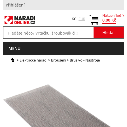
Přihlášení
Nákupní košík
KČ
EUR
0,00 Kč
MENU
>
Elektrické nářadí
>
Broušení
>
Brusivo - Nástroje