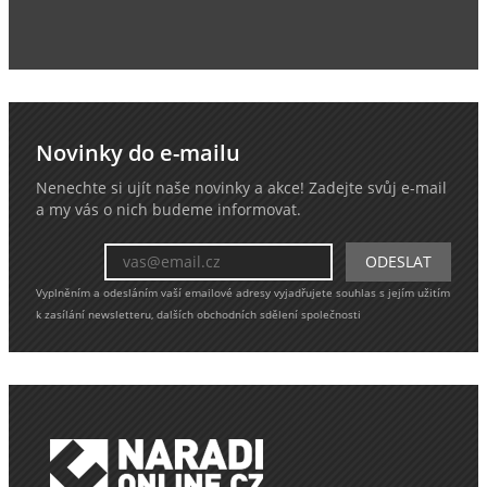
Novinky do e-mailu
Nenechte si ujít naše novinky a akce! Zadejte svůj e-mail
a my vás o nich budeme informovat.
Vyplněním a odesláním vaší emailové adresy vyjadřujete souhlas s jejím užitím
k zasílání newsletteru, dalších obchodních sdělení společnosti