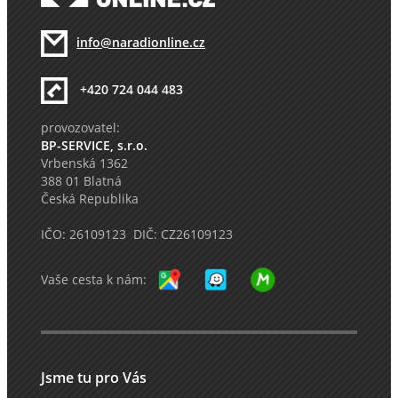
info@naradionline.cz
+420 724 044 483
provozovatel:
BP-SERVICE, s.r.o.
Vrbenská 1362
388 01 Blatná
Česká Republika
IČO: 26109123 DIČ: CZ26109123
Vaše cesta k nám:
Jsme tu pro Vás