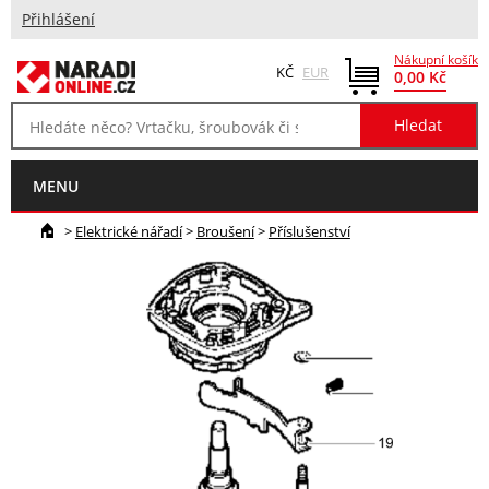
Přihlášení
Nákupní košík
KČ
EUR
0,00 Kč
MENU
>
Elektrické nářadí
>
Broušení
>
Příslušenství