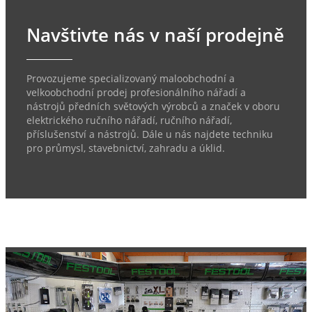
Navštivte nás v naší prodejně
Provozujeme specializovaný maloobchodní a
velkoobchodní prodej profesionálního nářadí a
nástrojů předních světových výrobců a značek v oboru
elektrického ručního nářadí, ručního nářadí,
příslušenství a nástrojů. Dále u nás najdete techniku
pro průmysl, stavebnictví, zahradu a úklid.