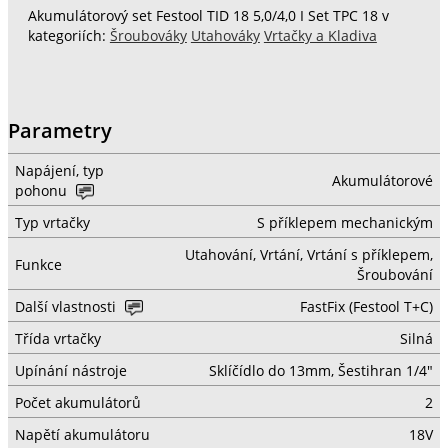
Akumulátorový set Festool TID 18 5,0/4,0 I Set TPC 18 v
kategoriích:
Šroubováky
Utahováky
Vrtačky a Kladiva
Parametry
Napájení, typ
Akumulátorové
pohonu
Typ vrtačky
S příklepem mechanickým
Utahování, Vrtání, Vrtání s příklepem,
Funkce
Šroubování
Další vlastnosti
FastFix (Festool T+C)
Třída vrtačky
Silná
Upínání nástroje
Sklíčídlo do 13mm, Šestihran 1/4"
Počet akumulátorů
2
Napětí akumulátoru
18V