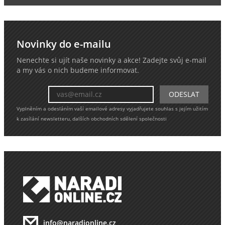
Novinky do e-mailu
Nenechte si ujít naše novinky a akce! Zadejte svůj e-mail
a my vás o nich budeme informovat.
Vyplněním a odesláním vaší emailové adresy vyjadřujete souhlas s jejím užitím
k zasílání newsletteru, dalších obchodních sdělení společnosti
info@naradionline.cz