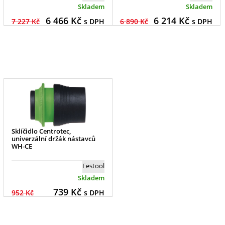
Skladem
Skladem
6 466
Kč
6 214
Kč
7 227 Kč
s DPH
6 890 Kč
s DPH
Sklíčidlo Centrotec,
univerzální držák nástavců
WH-CE
Festool
Skladem
739
Kč
952 Kč
s DPH