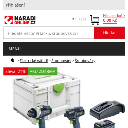
Přihlášení
Nákupní košík
KČ
EUR
0,00 Kč
MENU
>
Elektrické nářadí
>
Šroubování
>
Šroubováky
Sleva: 21%
AKU ZDARMA