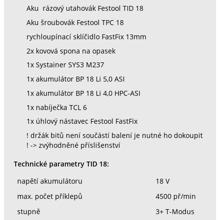
Aku rázový utahovák Festool TID 18
Aku šroubovák Festool TPC 18
rychloupínací sklíčidlo FastFix 13mm
2x kovová spona na opasek
1x Systainer SYS3 M237
1x akumulátor BP 18 Li 5,0 ASI
1x akumulátor BP 18 Li 4,0 HPC-ASI
1x nabíječka TCL 6
1x úhlový nástavec Festool FastFix
! držák bitů není součástí balení je nutné ho dokoupit
! -> zvýhodněné příslišenství
Technické parametry TID 18:
napětí akumulátoru
18 V
max. počet příklepů
4500 př/min
stupně
3+ T-Modus