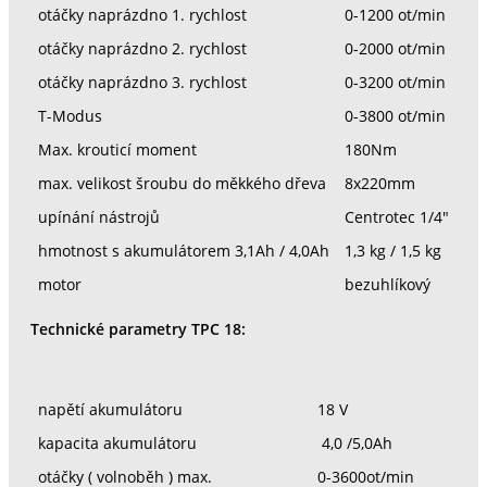
otáčky naprázdno 1. rychlost
0-1200 ot/min
otáčky naprázdno 2. rychlost
0-2000 ot/min
otáčky naprázdno 3. rychlost
0-3200 ot/min
T-Modus
0-3800 ot/min
Max. krouticí moment
180Nm
max. velikost šroubu do měkkého dřeva
8x220mm
upínání nástrojů
Centrotec 1/4"
hmotnost s akumulátorem 3,1Ah / 4,0Ah
1,3 kg / 1,5 kg
motor
bezuhlíkový
Technické parametry TPC 18:
napětí akumulátoru
18 V
kapacita akumulátoru
4,0 /5,0Ah
otáčky ( volnoběh ) max.
0-3600ot/min