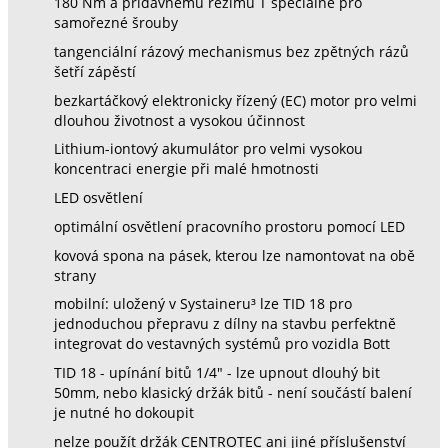
180 Nm a přídavnému režimu T speciálně pro
samořezné šrouby
tangenciální rázový mechanismus bez zpětných rázů
šetří zápěstí
bezkartáčkový elektronicky řízený (EC) motor pro velmi
dlouhou životnost a vysokou účinnost
Lithium-iontový akumulátor pro velmi vysokou
koncentraci energie při malé hmotnosti
LED osvětlení
optimální osvětlení pracovního prostoru pomocí LED
kovová spona na pásek, kterou lze namontovat na obě
strany
mobilní: uložený v Systaineru³ lze TID 18 pro
jednoduchou přepravu z dílny na stavbu perfektně
integrovat do vestavných systémů pro vozidla Bott
TID 18 - upínání bitů 1/4" - lze upnout dlouhý bit
50mm, nebo klasický držák bitů - není součástí balení
je nutné ho dokoupit
nelze použít držák CENTROTEC ani jiné příslušenství