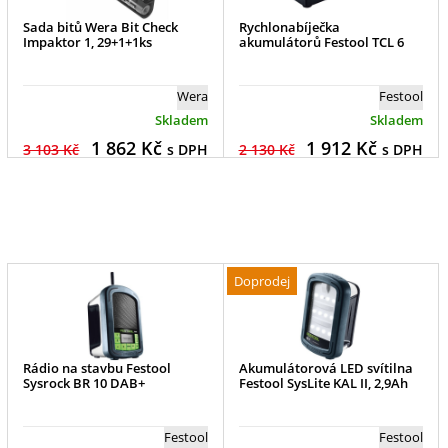
Sada bitů Wera Bit Check
Rychlonabíječka
Impaktor 1, 29+1+1ks
akumulátorů Festool TCL 6
Wera
Festool
Skladem
Skladem
1 862
Kč
1 912
Kč
3 103 Kč
s DPH
2 130 Kč
s DPH
Doprodej
Rádio na stavbu Festool
Akumulátorová LED svítilna
Sysrock BR 10 DAB+
Festool SysLite KAL II, 2,9Ah
Festool
Festool