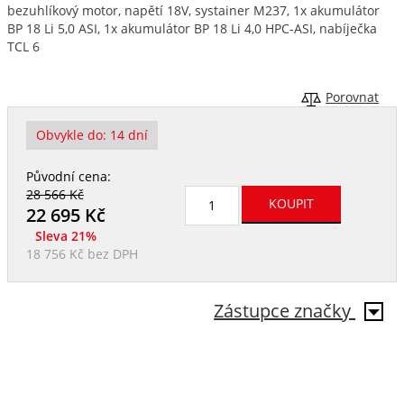
bezuhlíkový motor, napětí 18V, systainer M237, 1x akumulátor
BP 18 Li 5,0 ASI, 1x akumulátor BP 18 Li 4,0 HPC-ASI, nabíječka
TCL 6
Porovnat
Obvykle do:
14 dní
Původní cena:
28 566 Kč
22 695
Kč
Sleva 21%
18 756 Kč
bez DPH
Zástupce značky