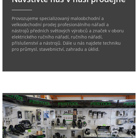
Provozujeme specializovaný maloobchodní a
velkoobchodní prodej profesionálního nářadí a
nástrojů předních světových výrobců a značek v oboru
elektrického ručního nářadí, ručního nářadí,
příslušenství a nástrojů. Dále u nás najdete techniku
pro průmysl, stavebnictví, zahradu a úklid.