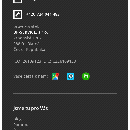
+420 724 044 483
provozovatel:
BP-SERVICE, s.r.o.
Vrbenská 1362
388 01 Blatná
Česká Republika
IČO: 26109123 DIČ: CZ26109123
Vaše cesta k nám:
Jsme tu pro Vás
Blog
Poradna