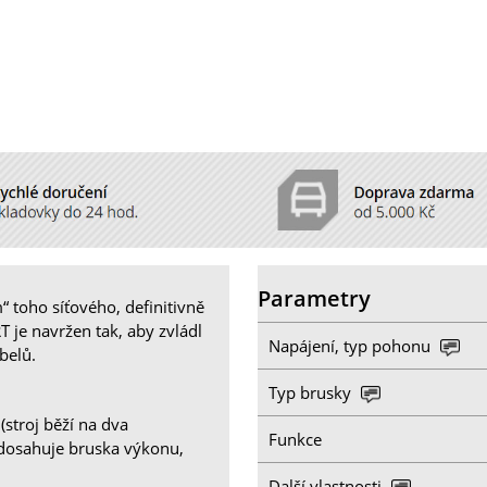
Parametry
 toho síťového, definitivně
je navržen tak, aby zvládl
Napájení, typ pohonu
belů.
Typ brusky
stroj běží na dva
Funkce
dosahuje bruska výkonu,
Další vlastnosti