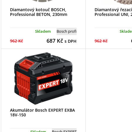
Diamantový kotouč BOSCH,
Diamantový řezac
Professional BETON, 230mm
Professional UNI
Skladem
Bosch profi
Sklad
687
Kč
962 Kč
962 Kč
s DPH
Akumulátor Bosch EXPERT EXBA
18V-150
Skladem
Bosch EXPERT