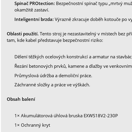
Spínač PROtection:
Bezpečnostní spínač typu „mrtvý muž“
okamžitě zastaví.
Inteligentní brzda:
Výrazně zkracuje doběh kotouče po vy
Oblasti použití.
Tento stroj je nezastavitelný v místech bez pří
tam, kde kabel představuje bezpečnostní riziko:
Dělení těžkých ocelových konstrukcí a armatur na stavbác
Řezání betonových prvků, kamene a dlažby ve venkovním 
Průmyslová údržba a demoliční práce.
Záchranné složky a práce ve výškách.
Obsah balení
1× Akumulátorová úhlová bruska EXWS18V2-230P
1× Ochranný kryt