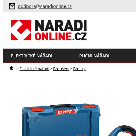
podpora@naradionline.cz
ELEKTRICKÉ NÁŘADÍ
RUČNÍ NÁŘADÍ
>
Elektrické nářadí
>
Broušení
>
Brusky