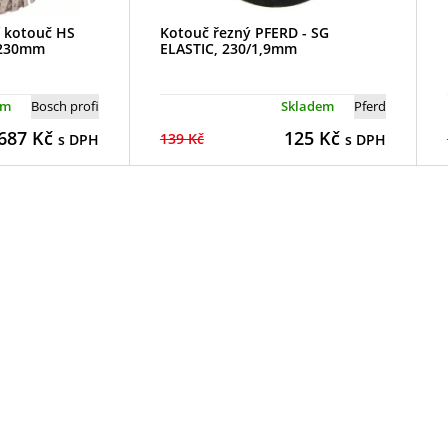
í kotouč HS
Kotouč řezný PFERD - SG
, 230mm
ELASTIC, 230/1,9mm
em
Bosch profi
Skladem
Pferd
687
Kč
125
Kč
139 Kč
s DPH
s DPH