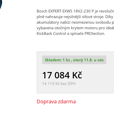
Bosch EXPERT EXWS 18V2-230 P je revolučn
plně nahrazuje nejsilnější síťové stroje. D
akumulátory nabízí neomezenou svobodu p
vybavena otočným krytem motoru pro ideál
KickBack Control a spínače PROtection.
Skladem:
1 ks
, úterý 11.8. u vás
17 084
Kč
14 119 Kč
bez DPH
Doprava zdarma