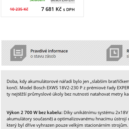
7 681
Kč
10 235 Kč
s DPH
Doba, kdy akumulátorové nářadí bylo jen „slabším bratříčkem“
končí. Model Bosch EXWS 18V2-230 P z prémiové řady EXPERT 
ty nejtěžší průmyslové úkoly bez nutnosti natahovat metry ka
Výkon 2 700 W bez kabelu:
Díky unikátnímu systému 2x18V (
akumulátory současně) a optimalizovanému hnacímu ústrojí 
který byl dříve vyhrazen pouze velkým stacionárním strojům.