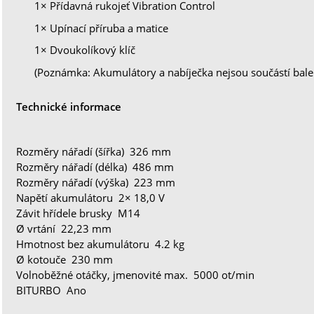
1× Přídavná rukojeť Vibration Control
1× Upínací příruba a matice
1× Dvoukolíkový klíč
(Poznámka: Akumulátory a nabíječka nejsou součástí bale
Technické informace
Rozměry nářadí (šířka) 326 mm
Rozměry nářadí (délka) 486 mm
Rozměry nářadí (výška) 223 mm
Napětí akumulátoru 2× 18,0 V
Závit hřídele brusky M14
Ø vrtání 22,23 mm
Hmotnost bez akumulátoru 4.2 kg
Ø kotouče 230 mm
Volnoběžné otáčky, jmenovité max. 5000 ot/min
BITURBO Ano