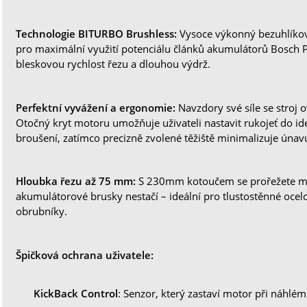
Technologie BITURBO Brushless:
Vysoce výkonný bezuhlíkov
pro maximální využití potenciálu článků akumulátorů Bosch 
bleskovou rychlost řezu a dlouhou výdrž.
Perfektní vyvážení a ergonomie:
Navzdory své síle se stroj 
Otočný kryt motoru umožňuje uživateli nastavit rukojeť do ide
broušení, zatímco precizně zvolené těžiště minimalizuje únav
Hloubka řezu až 75 mm:
S 230mm kotoučem se prořežete mat
akumulátorové brusky nestačí – ideální pro tlustostěnné ocel
obrubníky.
Špičková ochrana uživatele:
KickBack Control
: Senzor, který zastaví motor při náhlé