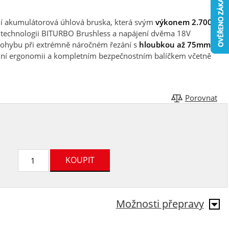
í akumulátorová úhlová bruska, která svým
výkonem 2.700 W
íky technologii BITURBO Brushless a napájení dvěma 18V
ohybu při extrémně náročném řezání s
hloubkou až 75mm
. Je
ní ergonomii a kompletním bezpečnostním balíčkem včetně
Porovnat
Možnosti přepravy