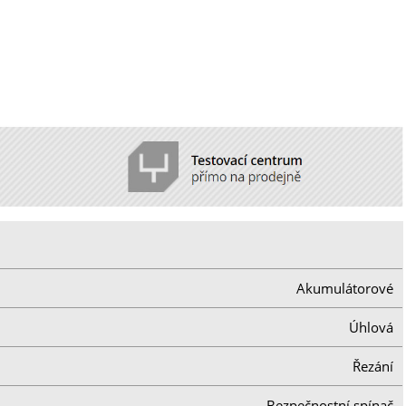
Akumulátorové
Úhlová
Řezání
Bezpečnostní spínač