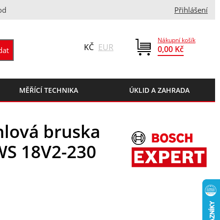
od
Přihlášení
Nákupní košík
KČ
EUR
0,00 Kč
MĚŘÍCÍ TECHNIKA
ÚKLID A ZAHRADA
lová bruska
WS 18V2-230