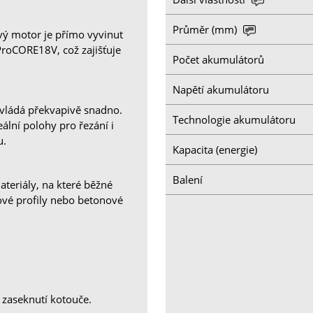
Průměr (mm)
ý motor je přímo vyvinut
ProCORE18V, což zajišťuje
Počet akumulátorů
Napětí akumulátoru
ovládá překvapivě snadno.
Technologie akumulátoru
ální polohy pro řezání i
u.
Kapacita (energie)
Balení
eriály, na které běžné
ové profily nebo betonové
m zaseknutí kotouče.