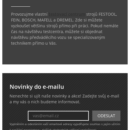
Provozujme vlastní
testovací centrum
strojů FESTOOL,
FEIN, BOSCH, MAFELL a DREMEL. Zde si můžete
vyzkoušet většinu strojů přímo při práci. Pokud nemáte
čas na návštěvu testcentra, můžete si objednat
návštěvu předváděcího vozu se specializovaným
technikem přímo u Vás.
Novinky do e-mailu
Nenechte si ujít naše novinky a akce! Zadejte svůj e-mail
a my vás o nich budeme informovat.
Vyplněním a odesláním vaší emailové adresy vyjadřujete souhlas s jejím užitím
k zasílání newsletteru, dalších obchodních sdělení společnosti