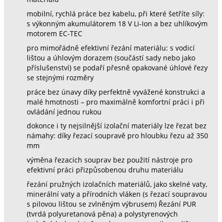
mobilní, rychlá práce bez kabelu, při které šetříte síly:
s výkonným akumulátorem 18 V Li-Ion a bez uhlíkovým
motorem EC-TEC
pro mimořádně efektivní řezání materiálu: s vodicí
lištou a úhlovým dorazem (součástí sady nebo jako
příslušenství) se podaří přesně opakované úhlové řezy
se stejnými rozměry
práce bez únavy díky perfektně vyvážené konstrukci a
malé hmotnosti – pro maximálně komfortní práci i při
ovládání jednou rukou
dokonce i ty nejsilnější izolační materiály lze řezat bez
námahy: díky řezací soupravě pro hloubku řezu až 350
mm
výměna řezacích souprav bez použití nástroje pro
efektivní práci přizpůsobenou druhu materiálu
řezání pružných izolačních materiálů, jako skelné vaty,
minerální vaty a přírodních vláken (s řezací soupravou
s pilovou lištou se zvlněným výbrusem) Řezání PUR
(tvrdá polyuretanová pěna) a polystyrenových