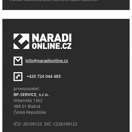
info@naradionline.cz
+420 724 044 483
provozovatel:
BP-SERVICE, s.r.o.
Vrbenská 1362
388 01 Blatná
Česká Republika
IČO: 26109123 DIČ: CZ26109123