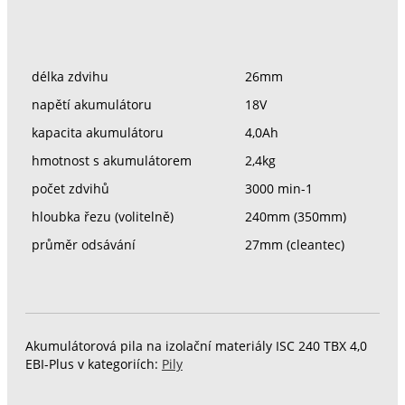
délka zdvihu
26mm
napětí akumulátoru
18V
kapacita akumulátoru
4,0Ah
hmotnost s akumulátorem
2,4kg
počet zdvihů
3000 min-1
hloubka řezu (volitelně)
240mm (350mm)
průměr odsávání
27mm (cleantec)
Akumulátorová pila na izolační materiály ISC 240 TBX 4,0
EBI-Plus v kategoriích:
Pily