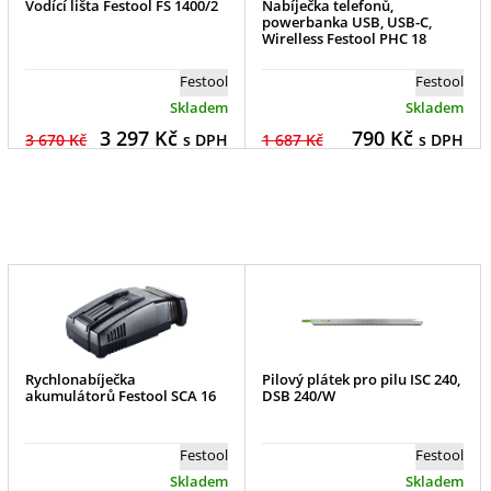
Vodící lišta Festool FS 1400/2
Nabíječka telefonů,
powerbanka USB, USB-C,
Wirelless Festool PHC 18
Festool
Festool
Skladem
Skladem
3 297
Kč
790
Kč
3 670 Kč
s DPH
1 687 Kč
s DPH
Rychlonabíječka
Pilový plátek pro pilu ISC 240,
akumulátorů Festool SCA 16
DSB 240/W
Festool
Festool
Skladem
Skladem