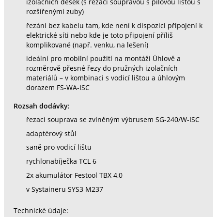
izolačních desek (s řezací soupravou s pilovou lištou s
rozšířenými zuby)
řezání bez kabelu tam, kde není k dispozici připojení k
elektrické síti nebo kde je toto připojení příliš
komplikované (např. venku, na lešení)
ideální pro mobilní použití na montáži Úhlově a
rozměrově přesné řezy do pružných izolačních
materiálů – v kombinaci s vodicí lištou a úhlovým
dorazem FS-WA-ISC
Rozsah dodávky:
řezací souprava se zvlněným výbrusem SG-240/W-ISC
adaptérový stůl
saně pro vodicí lištu
rychlonabíječka TCL 6
2x akumulátor Festool TBX 4,0
v Systaineru SYS3 M237
Technické údaje: