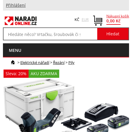
Přihlášení
Nákupní košík
KČ
EUR
0,00 Kč
MENU
>
Elektrické nářadí
>
Řezání
>
Pily
Sleva: 20%
AKU ZDARMA