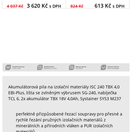
3 620
Kč
613
Kč
4 037 Kč
s DPH
824 Kč
s DPH
Akumulátorová pila na izolační materiály ISC 240 TBX 4,0
EBI-Plus, lišta se zvlněným výbrusem SG-240, nabíječka
TCL 6, 2x akumulátor TBX 18V 4,0Ah, Systainer SYS3 M237
perfektně přizpůsobené řezací soupravy pro přesné a
rychlé řezání pružných izolačních materiálů z
minerálních a přírodních vláken a PUR izolačních
materiálů