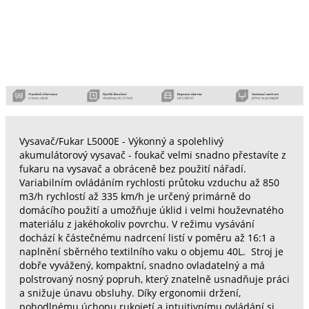
Vysavač/Fukar L5000E - Výkonný a spolehlivý
akumulátorový vysavač - foukač velmi snadno přestavíte z
fukaru na vysavač a obráceně bez použití nářadí.
Variabilním ovládáním rychlosti průtoku vzduchu až 850
m3/h rychlostí až 335 km/h je určený primárně do
domácího použití a umožňuje úklid i velmi houževnatého
materiálu z jakéhokoliv povrchu. V režimu vysávání
dochází k částečnému nadrcení listí v poměru až 16:1 a
naplnění sběrného textilního vaku o objemu 40L. Stroj je
dobře vyvážený, kompaktní, snadno ovladatelný a má
polstrovaný nosný popruh, který znatelně usnadňuje práci
a snižuje únavu obsluhy. Díky ergonomii držení,
pohodlnému úchopu rukojetí a intuitivnímu ovládání si