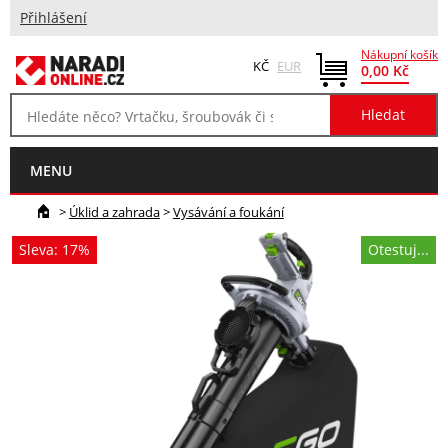
Přihlášení
Nákupní košík
KČ
EUR
0,00 Kč
MENU
>
Úklid a zahrada
>
Vysávání a foukání
Sleva: 17%
Otestuj...