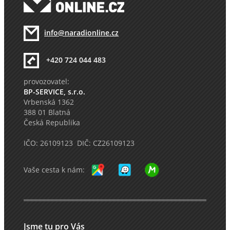
info@naradionline.cz
+420 724 044 483
provozovatel:
BP-SERVICE, s.r.o.
Vrbenská 1362
388 01 Blatná
Česká Republika
IČO: 26109123 DIČ: CZ26109123
Vaše cesta k nám:
Jsme tu pro Vás