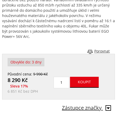
průtoku vzduchu až 850 m3/h rychlostí až 335 km/h je určený
primárně do domácího použití a umožňuje úklid i velmi
houževnatého materiálu z jakéhokoliv povrchu. V režimu
vysávání dochází k částečnému nadrcení listí v poměru až 16:1 a
naplnění sběrného textilního vaku o objemu 40L. Fukar může
být provozován s jakoukoliv systémovou lithiovou baterií EGO
Power+ 56V Arc.
Porovnat
Obvykle do:
3 dny
Původní cena:
9 990 Kč
8 290
Kč
Sleva 17%
6 851 Kč
bez DPH
Zástupce značky