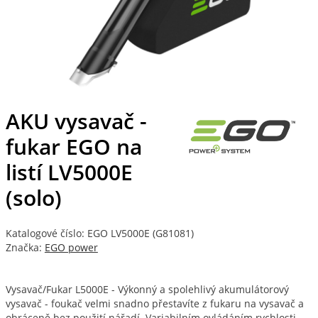
AKU vysavač -
fukar EGO na
listí LV5000E
(solo)
Katalogové číslo: EGO LV5000E (G81081)
Značka:
EGO power
Vysavač/Fukar L5000E - Výkonný a spolehlivý akumulátorový
vysavač - foukač velmi snadno přestavíte z fukaru na vysavač a
obráceně bez použití nářadí. Variabilním ovládáním rychlosti