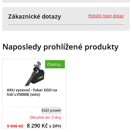
Zákaznické dotazy
Položit nový dotaz
Naposledy prohlížené produkty
Otestuj...
AKU vysavač - fukar EGO na
listí LV5000E (solo)
EGO power
Obvykle do: 3 dny
8 290
Kč
9 990 Kč
s DPH