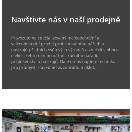
Navštivte nás v naší prodejně
Provozujeme specializovaný maloobchodní a
velkoobchodní prodej profesionálního nářadí a
nástrojů předních světových výrobců a značek v oboru
elektrického ručního nářadí, ručního nářadí,
příslušenství a nástrojů. Dále u nás najdete techniku
pro průmysl, stavebnictví, zahradu a úklid.