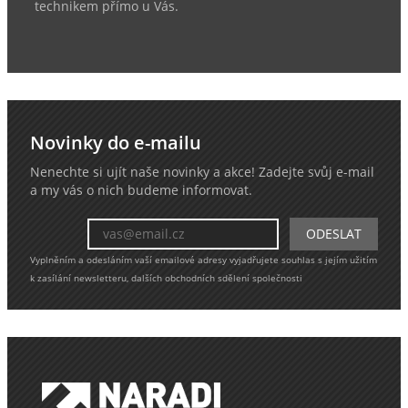
technikem přímo u Vás.
Novinky do e-mailu
Nenechte si ujít naše novinky a akce! Zadejte svůj e-mail
a my vás o nich budeme informovat.
Vyplněním a odesláním vaší emailové adresy vyjadřujete souhlas s jejím užitím
k zasílání newsletteru, dalších obchodních sdělení společnosti