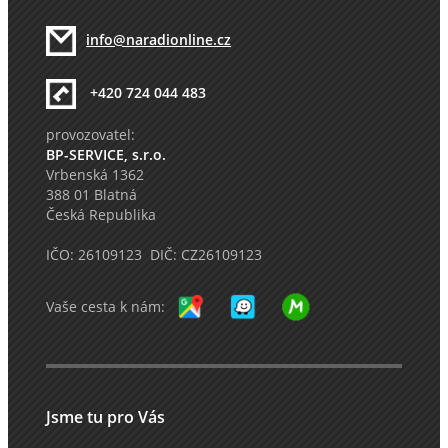
info@naradionline.cz
+420 724 044 483
provozovatel:
BP-SERVICE, s.r.o.
Vrbenská 1362
388 01 Blatná
Česká Republika
IČO: 26109123 DIČ: CZ26109123
Vaše cesta k nám:
Jsme tu pro Vás