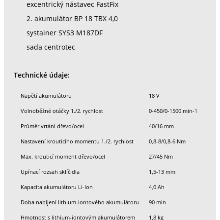
excentrický nástavec FastFix
2. akumulátor BP 18 TBX 4,0
systainer SYS3 M187DF
sada centrotec
Technické údaje:
Napětí akumulátoru
18 V
Volnoběžné otáčky 1./2. rychlost
0-450/0-1500 min-1
Průměr vrtání dřevo/ocel
40/16 mm
Nastavení krouticího momentu 1./2. rychlost
0,8-8/0,8-6 Nm
Max. krouticí moment dřevo/ocel
27/45 Nm
Upínací rozsah sklíčidla
1,5-13 mm
Kapacita akumulátoru Li-Ion
4,0 Ah
Doba nabíjení lithium-iontového akumulátoru
90 min
Hmotnost s lithium-iontovým akumulátorem
1,8 kg