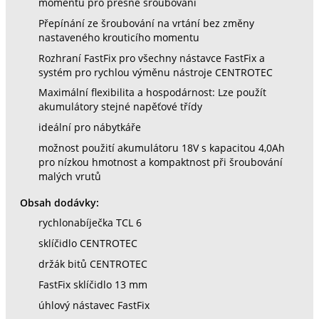
momentu pro přesné šroubování
Přepínání ze šroubování na vrtání bez změny
nastaveného krouticího momentu
Rozhraní FastFix pro všechny nástavce FastFix a
systém pro rychlou výměnu nástroje CENTROTEC
Maximální flexibilita a hospodárnost: Lze použít
akumulátory stejné napěťové třídy
ideální pro nábytkáře
možnost použití akumulátoru 18V s kapacitou 4,0Ah
pro nízkou hmotnost a kompaktnost při šroubování
malých vrutů
Obsah dodávky:
rychlonabíječka TCL 6
sklíčidlo CENTROTEC
držák bitů CENTROTEC
FastFix sklíčidlo 13 mm
úhlový nástavec FastFix