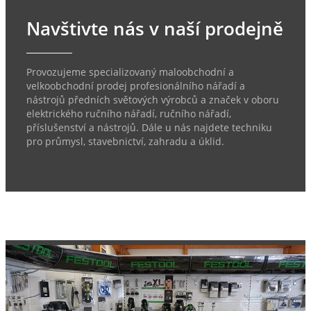
Navštivte nás v naší prodejně
Provozujeme specializovaný maloobchodní a
velkoobchodní prodej profesionálního nářadí a
nástrojů předních světových výrobců a značek v oboru
elektrického ručního nářadí, ručního nářadí,
příslušenství a nástrojů. Dále u nás najdete techniku
pro průmysl, stavebnictví, zahradu a úklid.