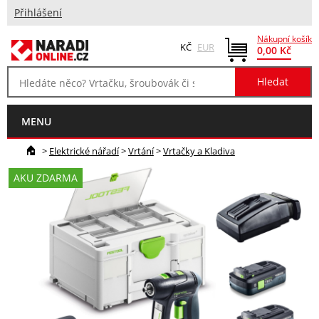
Přihlášení
Nákupní košík
KČ
EUR
0,00 Kč
MENU
>
Elektrické nářadí
>
Vrtání
>
Vrtačky a Kladiva
AKU ZDARMA