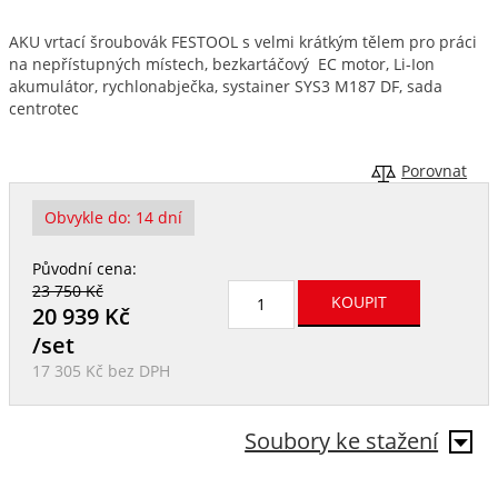
AKU vrtací šroubovák FESTOOL s velmi krátkým tělem pro práci
na nepřístupných místech, bezkartáčový EC motor, Li-Ion
akumulátor, rychlonabječka, systainer SYS3 M187 DF, sada
centrotec
Porovnat
Obvykle do:
14 dní
Původní cena:
23 750 Kč
20 939
Kč
/set
17 305 Kč
bez DPH
Soubory ke stažení