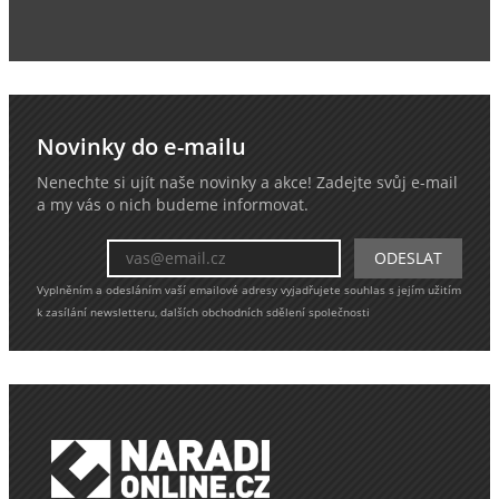
Novinky do e-mailu
Nenechte si ujít naše novinky a akce! Zadejte svůj e-mail
a my vás o nich budeme informovat.
Vyplněním a odesláním vaší emailové adresy vyjadřujete souhlas s jejím užitím
k zasílání newsletteru, dalších obchodních sdělení společnosti