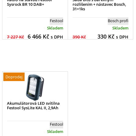
Sysrock BR 10 DAB+
rozlišením + nástavec Bosch,
31+1ks
Festool
Bosch profi
Skladem
Skladem
6 466
Kč
330
Kč
7 227 Kč
s DPH
390 Kč
s DPH
Doprodej
Akumulátorová LED svítilna
Festool SysLite KAL II, 2,9Ah
Festool
Skladem