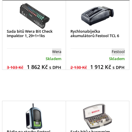
Sada bitů Wera Bit Check
Rychlonabíječka
Impaktor 1, 29+1+1ks
akumulátorů Festool TCL 6
Wera
Festool
Skladem
Skladem
1 862
Kč
1 912
Kč
3 103 Kč
s DPH
2 130 Kč
s DPH
Rádio na stavbu Festool
Sada bitů s barevným