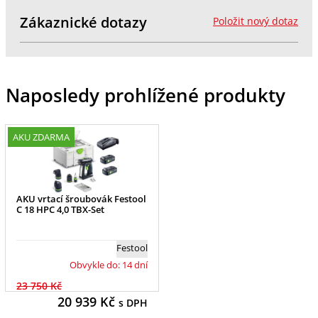
Zákaznické dotazy
Položit nový dotaz
Naposledy prohlížené produkty
AKU ZDARMA
AKU vrtací šroubovák Festool
C 18 HPC 4,0 TBX-Set
Festool
Obvykle do: 14 dní
23 750 Kč
20 939
Kč
s DPH