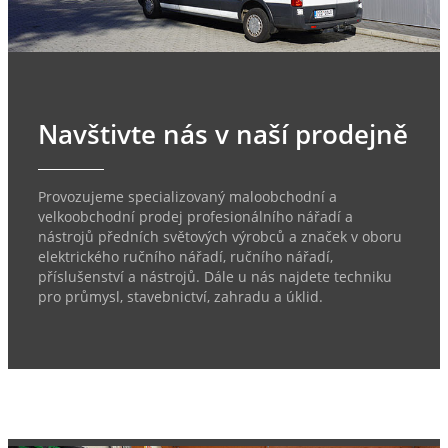
Navštivte nás v naší prodejně
Provozujeme specializovaný maloobchodní a
velkoobchodní prodej profesionálního nářadí a
nástrojů předních světových výrobců a značek v oboru
elektrického ručního nářadí, ručního nářadí,
příslušenství a nástrojů. Dále u nás najdete techniku
pro průmysl, stavebnictví, zahradu a úklid.