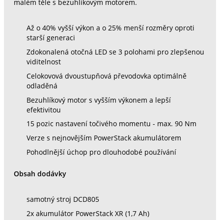
malém těle s bezuhlíkovým motorem.
Až o 40% vyšší výkon a o 25% menší rozměry oproti
starší generaci
Zdokonalená otočná LED se 3 polohami pro zlepšenou
viditelnost
Celokovová dvoustupňová převodovka optimálně
odladěná
Bezuhlíkový motor s vyšším výkonem a lepší
efektivitou
15 pozic nastavení točivého momentu - max. 90 Nm
Verze s nejnovějším PowerStack akumulátorem
Pohodlnější úchop pro dlouhodobé používání
Obsah dodávky
samotný stroj DCD805
2x akumulátor PowerStack XR (1,7 Ah)