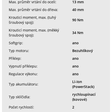
Max. průměr vrtání do oceli:
13 mm
Max. průměr vrtání do dřeva:
40 mm
Krouticí moment, max. (tuhý
90 Nm
šroubový spoj):
Krouticí moment, max. (měkký
34 Nm
šroubový spoj):
Softgrip:
ano
Typ motoru:
Bezuhlíkový
Příklep:
ano
Vypnutí příklepu:
ano
Regulace výkonu:
ano
Li-Ion
Typ akumulátoru:
(PowerStack)
rychloupínací
Typ sklíčidla:
(kovové)
Počet rychlostí:
2