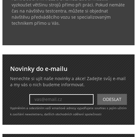
vyzkoušet většinu strojů přímo při práci. Pokud nemáte
čas na návštěvu testcentra, můžete si objednat
návštěvu předváděcího vozu se specializovaným
technikem přímo u Vás.
Novinky do e-mailu
Nenechte si ujít naše novinky a akce! Zadejte svůj e-mail
a my vás o nich budeme informovat.
Vyplněním a odesláním vaší emailové adresy vyjadřujete souhlas s jejím užitím
k zasílání newsletteru, dalších obchodních sdělení společnosti