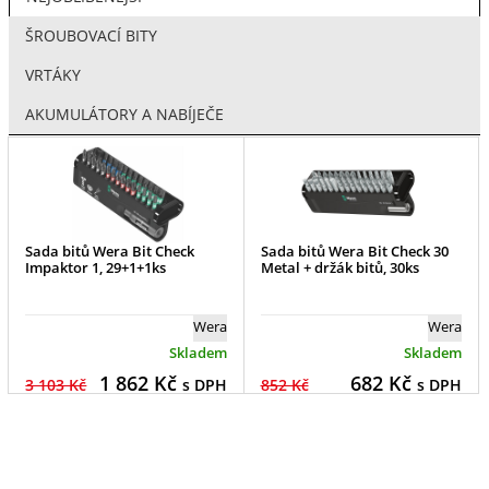
ŠROUBOVACÍ BITY
VRTÁKY
AKUMULÁTORY A NABÍJEČE
Sada bitů Wera Bit Check
Sada bitů Wera Bit Check 30
Impaktor 1, 29+1+1ks
Metal + držák bitů, 30ks
Wera
Wera
Skladem
Skladem
1 862
Kč
682
Kč
3 103 Kč
s DPH
852 Kč
s DPH