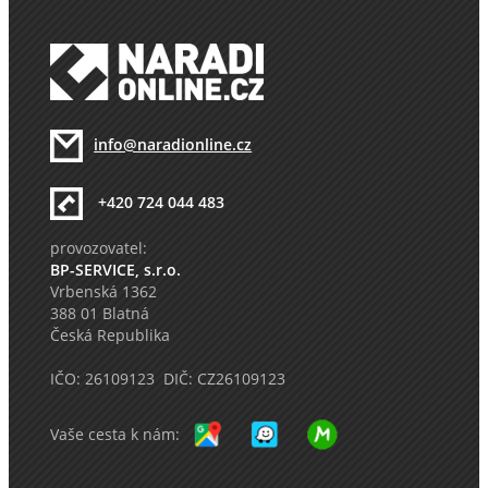
info@naradionline.cz
+420 724 044 483
provozovatel:
BP-SERVICE, s.r.o.
Vrbenská 1362
388 01 Blatná
Česká Republika
IČO: 26109123 DIČ: CZ26109123
Vaše cesta k nám: