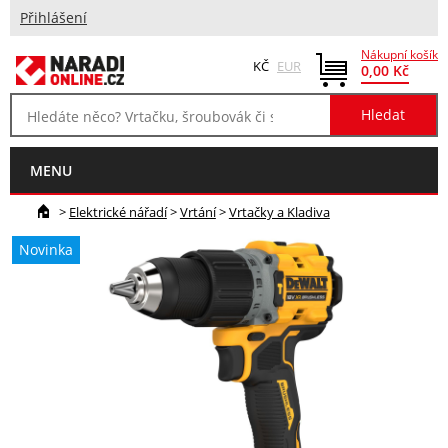
Přihlášení
Nákupní košík
KČ
EUR
0,00 Kč
MENU
>
Elektrické nářadí
>
Vrtání
>
Vrtačky a Kladiva
Novinka