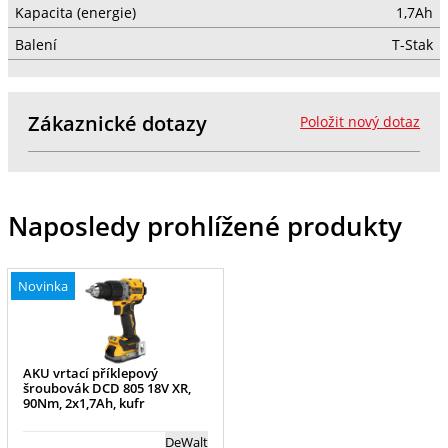
Kapacita (energie)
1,7Ah
Balení
T-Stak
Zákaznické dotazy
Položit nový dotaz
Naposledy prohlížené produkty
Novinka
AKU vrtací příklepový
šroubovák DCD 805 18V XR,
90Nm, 2x1,7Ah, kufr
DeWalt