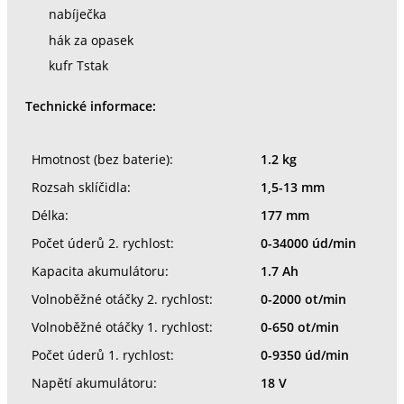
nabíječka
hák za opasek
kufr Tstak
Technické informace:
Hmotnost (bez baterie):
1.2 kg
Rozsah sklíčidla:
1,5-13 mm
Délka:
177 mm
Počet úderů 2. rychlost:
0-34000 úd/min
Kapacita akumulátoru:
1.7 Ah
Volnoběžné otáčky 2. rychlost:
0-2000 ot/min
Volnoběžné otáčky 1. rychlost:
0-650 ot/min
Počet úderů 1. rychlost:
0-9350 úd/min
Napětí akumulátoru:
18 V