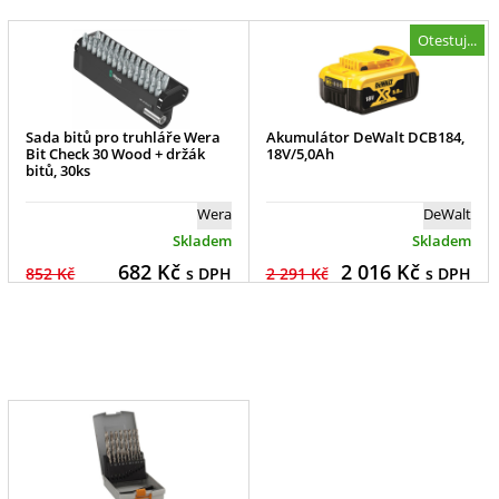
Otestuj...
Sada bitů pro truhláře Wera
Akumulátor DeWalt DCB184,
Bit Check 30 Wood + držák
18V/5,0Ah
bitů, 30ks
Wera
DeWalt
Skladem
Skladem
682
Kč
2 016
Kč
852 Kč
s DPH
2 291 Kč
s DPH