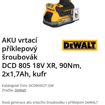
AKU vrtací
příklepový
šroubovák
DCD 805 18V XR, 90Nm,
2x1,7Ah, kufr
Katalogové číslo: DCD805E2T-QW
Značka:
DeWalt
Nová generace aku vrtacího šroubováku s příklepem DeWALT