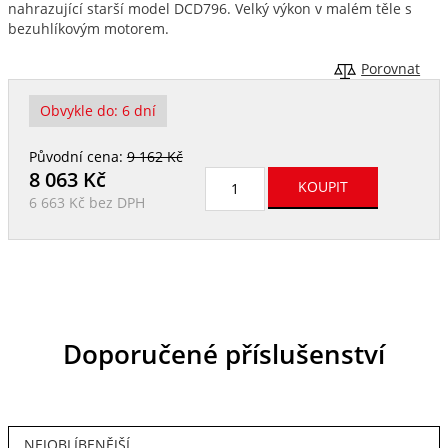
nahrazující starší model DCD796. Velký výkon v malém těle s
bezuhlíkovým motorem.
Porovnat
Obvykle do:
6 dní
Původní cena:
9 162 Kč
8 063
Kč
6 663 Kč
bez DPH
Doporučené příslušenství
NEJOBLÍBENĚJŠÍ