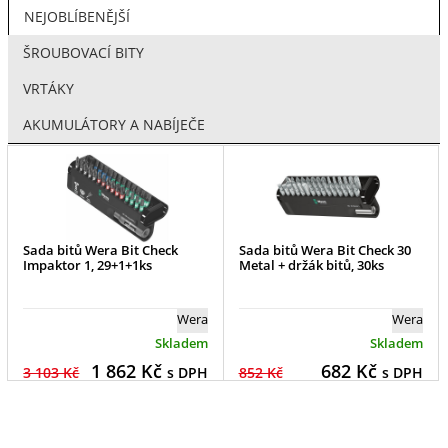
NEJOBLÍBENĚJŠÍ
ŠROUBOVACÍ BITY
VRTÁKY
AKUMULÁTORY A NABÍJEČE
Sada bitů Wera Bit Check
Sada bitů Wera Bit Check 30
Impaktor 1, 29+1+1ks
Metal + držák bitů, 30ks
Wera
Wera
Skladem
Skladem
1 862
Kč
682
Kč
3 103 Kč
s DPH
852 Kč
s DPH