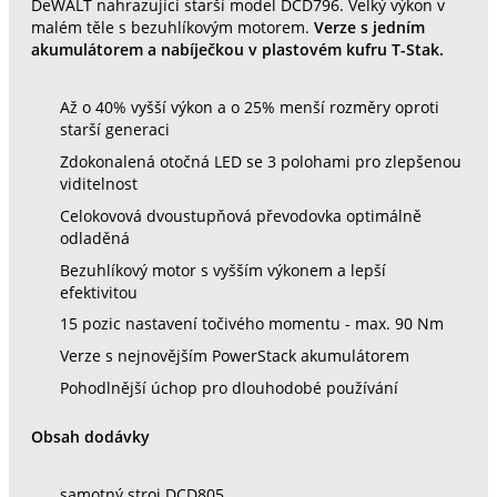
DeWALT nahrazující starší model DCD796. Velký výkon v
malém těle s bezuhlíkovým motorem.
Verze s jedním
akumulátorem a nabíječkou v plastovém kufru T-Stak.
Až o 40% vyšší výkon a o 25% menší rozměry oproti
starší generaci
Zdokonalená otočná LED se 3 polohami pro zlepšenou
viditelnost
Celokovová dvoustupňová převodovka optimálně
odladěná
Bezuhlíkový motor s vyšším výkonem a lepší
efektivitou
15 pozic nastavení točivého momentu - max. 90 Nm
Verze s nejnovějším PowerStack akumulátorem
Pohodlnější úchop pro dlouhodobé používání
Obsah dodávky
samotný stroj DCD805