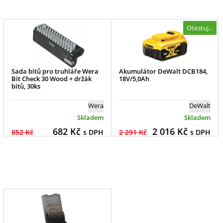
Otestuj...
Sada bitů pro truhláře Wera
Akumulátor DeWalt DCB184,
Bit Check 30 Wood + držák
18V/5,0Ah
bitů, 30ks
Wera
DeWalt
Skladem
Skladem
682
Kč
2 016
Kč
852 Kč
s DPH
2 291 Kč
s DPH