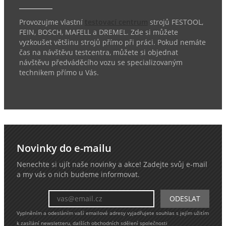
Provozujme vlastní
testovací centrum
strojů FESTOOL,
FEIN, BOSCH, MAFELL a DREMEL. Zde si můžete
vyzkoušet většinu strojů přímo při práci. Pokud nemáte
čas na návštěvu testcentra, můžete si objednat
návštěvu předváděcího vozu se specializovaným
technikem přímo u Vás.
Novinky do e-mailu
Nenechte si ujít naše novinky a akce! Zadejte svůj e-mail
a my vás o nich budeme informovat.
Vyplněním a odesláním vaší emailové adresy vyjadřujete souhlas s jejím užitím
k zasílání newsletteru, dalších obchodních sdělení společnosti