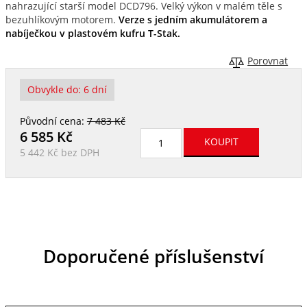
nahrazující starší model DCD796. Velký výkon v malém těle s
bezuhlíkovým motorem.
Verze s jedním akumulátorem a
nabíječkou v plastovém kufru T-Stak
.
Porovnat
Obvykle do:
6 dní
Původní cena:
7 483 Kč
6 585
Kč
5 442 Kč
bez DPH
Doporučené příslušenství