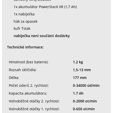
1x akumulátor PowerStack XR (1,7 Ah)
1x nabíječka
hák za opasek
kufr Tstak
nabíječka není součástí dodávky
Technické informace:
Hmotnost (bez baterie):
1.2 kg
Rozsah sklíčidla:
1,5-13 mm
Délka:
177 mm
Počet úderů 2. rychlost:
0-34000 úd/min
Kapacita akumulátoru:
1.7 Ah
Volnoběžné otáčky 2. rychlost:
0-2000 ot/min
Volnoběžné otáčky 1. rychlost:
0-650 ot/min