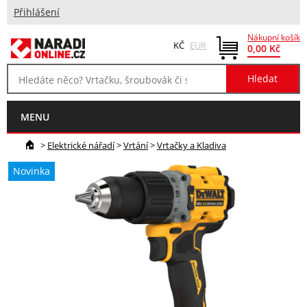
Přihlášení
Nákupní košík
KČ
EUR
0,00 Kč
MENU
>
Elektrické nářadí
>
Vrtání
>
Vrtačky a Kladiva
Novinka