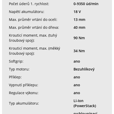
Počet úderů 1. rychlost:
0-9350 úd/min
Napětí akumulátoru:
18 V
Max. průměr vrtání do oceli:
13 mm
Max. průměr vrtání do dřeva:
40 mm
Krouticí moment, max. (tuhý
90 Nm
šroubový spoj):
Krouticí moment, max. (měkký
34 Nm
šroubový spoj):
Softgrip:
ano
Typ motoru:
Bezuhlíkový
Příklep:
ano
Vypnutí příklepu:
ano
Regulace výkonu:
ano
Li-Ion
Typ akumulátoru:
(PowerStack)
rychloupínací