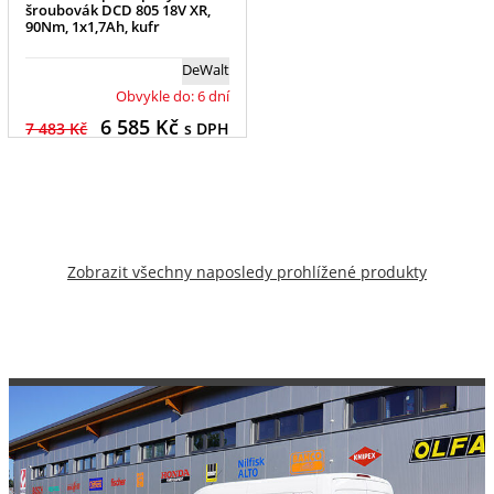
šroubovák DCD 805 18V XR,
90Nm, 1x1,7Ah, kufr
DeWalt
Obvykle do: 6 dní
6 585
Kč
7 483 Kč
s DPH
Zobrazit všechny naposledy prohlížené produkty