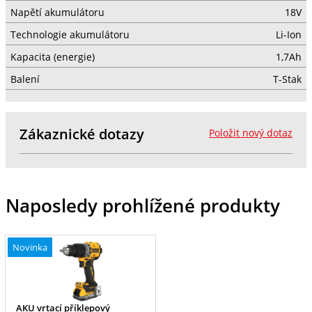
Napětí akumulátoru
18V
Technologie akumulátoru
Li-Ion
Kapacita (energie)
1,7Ah
Balení
T-Stak
Zákaznické dotazy
Položit nový dotaz
Naposledy prohlížené produkty
Novinka
AKU vrtací příklepový