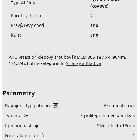
Typ sklíčidla:
(kovové)
Počet rychlostí:
2
Pravý/Levý chod:
ano
Kufr:
ano
AKU vrtací příklepový šroubovák DCD 805 18V XR, 90Nm,
1x1,7Ah, kufr v kategoriích:
Vrtačky a Kladiva
Parametry
Napájení, typ pohonu
Akumulátorové
Typ vrtačky
S příklepem mechanickým
Upínání nástroje
Sklíčídlo do 13mm
Počet akumulátorů
1