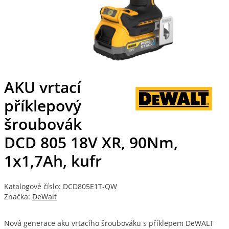
AKU vrtací
příklepový
šroubovák
DCD 805 18V XR, 90Nm,
1x1,7Ah, kufr
Katalogové číslo: DCD805E1T-QW
Značka:
DeWalt
Nová generace aku vrtacího šroubováku s příklepem DeWALT