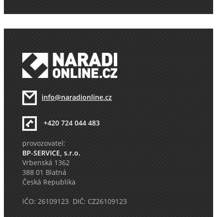
info@naradionline.cz
+420 724 044 483
provozovatel:
BP-SERVICE, s.r.o.
Vrbenská 1362
388 01 Blatná
Česká Republika
IČO: 26109123 DIČ: CZ26109123