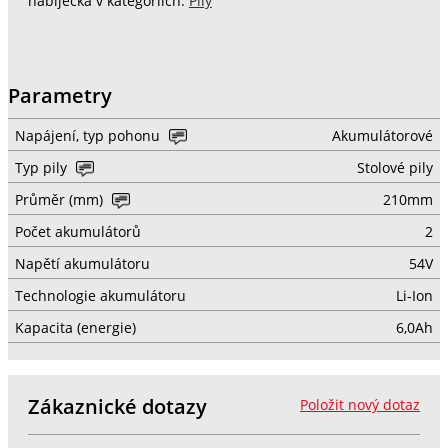
nabíječka v kategoriích:
Pily
Parametry
Napájení, typ pohonu
Akumulátorové
Typ pily
Stolové pily
Průměr (mm)
210mm
Počet akumulátorů
2
Napětí akumulátoru
54V
Technologie akumulátoru
Li-Ion
Kapacita (energie)
6,0Ah
Zákaznické dotazy
Položit nový dotaz