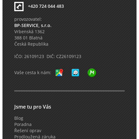
+420 724 044 483
provozovatel:
BP-SERVICE, s.r.o.
Vrbenská 1362
388 01 Blatná
Česká Republika
IČO: 26109123 DIČ: CZ26109123
Vaše cesta k nám:
Jsme tu pro Vás
Blog
Poradna
Řešení oprav
Prodloužená záruka