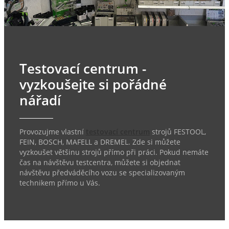
Testovací centrum -
vyzkoušejte si pořádné
nářadí
Provozujme vlastní
testovací centrum
strojů FESTOOL,
FEIN, BOSCH, MAFELL a DREMEL. Zde si můžete
vyzkoušet většinu strojů přímo při práci. Pokud nemáte
čas na návštěvu testcentra, můžete si objednat
návštěvu předváděcího vozu se specializovaným
technikem přímo u Vás.