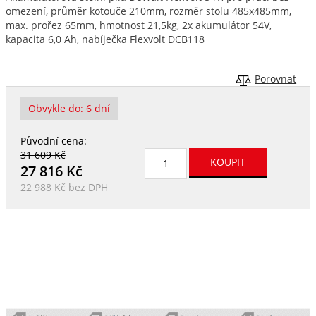
omezení, průměr kotouče 210mm, rozměr stolu 485x485mm,
max. prořez 65mm, hmotnost 21,5kg, 2x akumulátor 54V,
kapacita 6,0 Ah, nabíječka Flexvolt DCB118
Porovnat
Obvykle do:
6 dní
Původní cena:
31 609 Kč
27 816
Kč
22 988 Kč
bez DPH