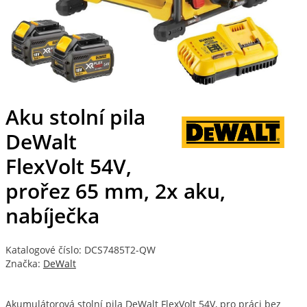
Aku stolní pila
DeWalt
FlexVolt 54V,
prořez 65 mm, 2x aku,
nabíječka
Katalogové číslo: DCS7485T2-QW
Značka:
DeWalt
Akumulátorová stolní pila DeWalt FlexVolt 54V, pro práci bez