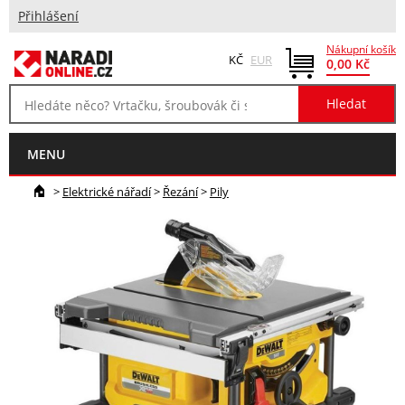
Přihlášení
Nákupní košík
KČ
EUR
0,00 Kč
MENU
>
Elektrické nářadí
>
Řezání
>
Pily