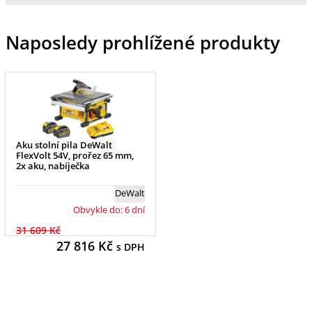
Naposledy prohlížené produkty
Aku stolní pila DeWalt
FlexVolt 54V, prořez 65 mm,
2x aku, nabíječka
DeWalt
Obvykle do: 6 dní
31 609 Kč
27 816
Kč
s DPH