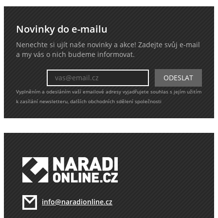
Novinky do e-mailu
Nenechte si ujít naše novinky a akce! Zadejte svůj e-mail
a my vás o nich budeme informovat.
Vyplněním a odesláním vaší emailové adresy vyjadřujete souhlas s jejím užitím
k zasílání newsletteru, dalších obchodních sdělení společnosti
info@naradionline.cz