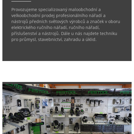
Provozujeme specializovaný maloobchodní a
velkoobchodní prodej profesionálního nářadí a
nástrojů předních světových výrobců a značek v oboru
elektrického ručního nářadí, ručního nářadí,
příslušenství a nástrojů. Dále u nás najdete techniku
pro průmysl, stavebnictví, zahradu a úklid.