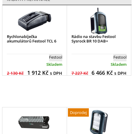
Rychlonabíječka
Rádio na stavbu Festool
akumulátorů Festool TCL 6
Sysrock BR 10 DAB+
Festool
Festool
Skladem
Skladem
1 912
Kč
6 466
Kč
2 130 Kč
s DPH
7 227 Kč
s DPH
Doprodej