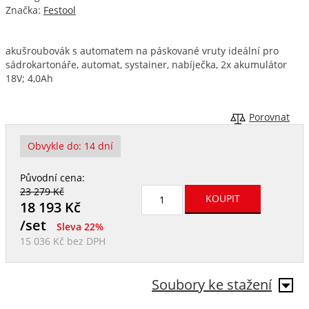
Značka:
Festool
akušroubovák s automatem na páskované vruty ideální pro
sádrokartonáře, automat, systainer, nabíječka, 2x akumulátor
18V; 4,0Ah
Porovnat
Obvykle do:
14 dní
Původní cena:
23 279 Kč
18 193
Kč
/set
Sleva 22%
15 036 Kč
bez DPH
Soubory ke stažení