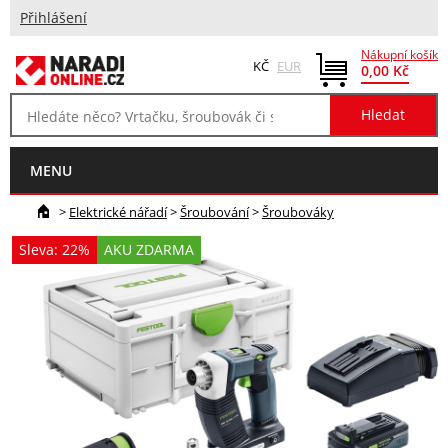
Přihlášení
Nákupní košík
KČ
EUR
0,00 Kč
MENU
>
Elektrické nářadí
>
Šroubování
>
Šroubováky
Sleva: 22%
AKU ZDARMA