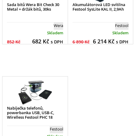
Sada bitů Wera Bit Check 30
Akumulátorová LED svítilna
Metal + držák bitů, 30ks
Festool SysLite KAL II, 2,9Ah
Wera
Festool
Skladem
Skladem
682
Kč
6 214
Kč
852 Kč
s DPH
6 890 Kč
s DPH
Nabíječka telefonů,
powerbanka USB, USB-C,
Wirelless Festool PHC 18
Festool