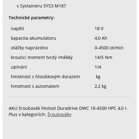
v Systaineru SYS3 M187
Technické parametry:
napětí
18 V
kapacita akumulátoru
4,0 Ah
otáčky naprázdno
0-4500 ot/min
krouticí moment tvrdý /měkký
14/5 Nm
upínání
1/4
hmotnost s hloubkovým dorazem
kg
hmotnost s automatem
2,2 kg
AKU šroubovák Festool Duradrive DWC 18-4500 HPC 4,0 I-
Plus v kategoriích:
Šroubováky