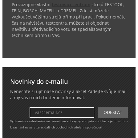
Provozujme vlastní
testovací centrum
strojů FESTOOL,
FEIN, BOSCH, MAFELL a DREMEL. Zde si můžete
vyzkoušet většinu strojů přímo při práci. Pokud nemáte
čas na návštěvu testcentra, můžete si objednat
návštěvu předváděcího vozu se specializovaným
technikem přímo u Vás.
Novinky do e-mailu
Nenechte si ujít naše novinky a akce! Zadejte svůj e-mail
a my vás o nich budeme informovat.
Vyplněním a odesláním vaší emailové adresy vyjadřujete souhlas s jejím užitím
k zasílání newsletteru, dalších obchodních sdělení společnosti