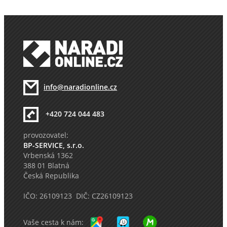
info@naradionline.cz
+420 724 044 483
provozovatel:
BP-SERVICE, s.r.o.
Vrbenská 1362
388 01 Blatná
Česká Republika
IČO: 26109123 DIČ: CZ26109123
Vaše cesta k nám: