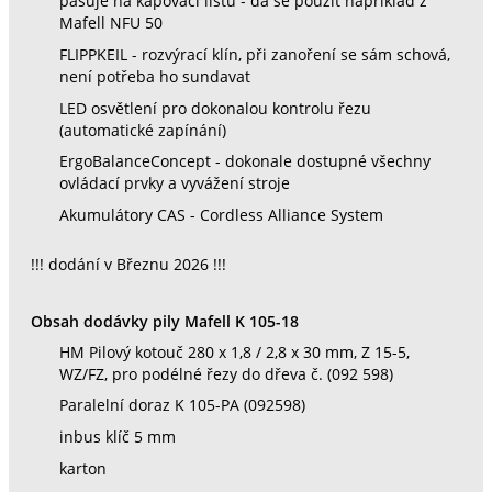
pasuje na kapovací lištu - dá se použít například z
Mafell NFU 50
FLIPPKEIL - rozvýrací klín, při zanoření se sám schová,
není potřeba ho sundavat
LED osvětlení pro dokonalou kontrolu řezu
(automatické zapínání)
ErgoBalanceConcept - dokonale dostupné všechny
ovládací prvky a vyvážení stroje
Akumulátory CAS - Cordless Alliance System
!!! dodání v Březnu 2026 !!!
Obsah dodávky pily Mafell K 105-18
HM Pilový kotouč 280 x 1,8 / 2,8 x 30 mm, Z 15-5,
WZ/FZ, pro podélné řezy do dřeva č. (092 598)
Paralelní doraz K 105-PA (092598)
inbus klíč 5 mm
karton