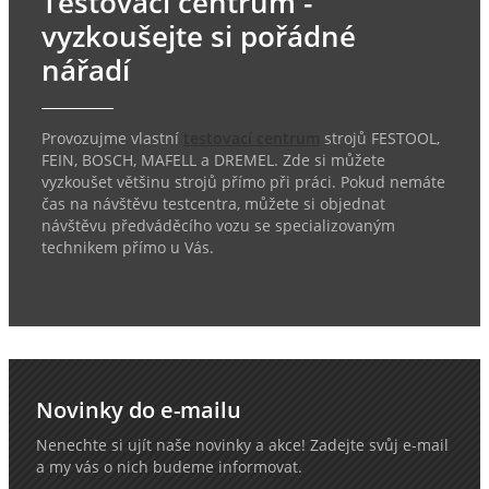
Testovací centrum -
vyzkoušejte si pořádné
nářadí
Provozujme vlastní
testovací centrum
strojů FESTOOL,
FEIN, BOSCH, MAFELL a DREMEL. Zde si můžete
vyzkoušet většinu strojů přímo při práci. Pokud nemáte
čas na návštěvu testcentra, můžete si objednat
návštěvu předváděcího vozu se specializovaným
technikem přímo u Vás.
Novinky do e-mailu
Nenechte si ujít naše novinky a akce! Zadejte svůj e-mail
a my vás o nich budeme informovat.