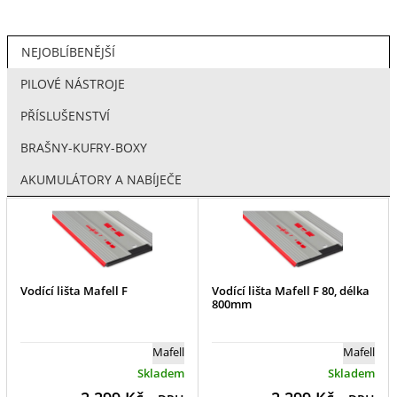
NEJOBLÍBENĚJŠÍ
PILOVÉ NÁSTROJE
PŘÍSLUŠENSTVÍ
BRAŠNY-KUFRY-BOXY
AKUMULÁTORY A NABÍJEČE
Vodící lišta Mafell F
Vodící lišta Mafell F 80, délka
800mm
Mafell
Mafell
Skladem
Skladem