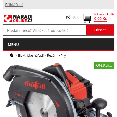
Přihlášení
Nákupní košík
KČ
EUR
0,00 Kč
MENU
>
Elektrické nářadí
>
Řezání
>
Pily
Otestuj...