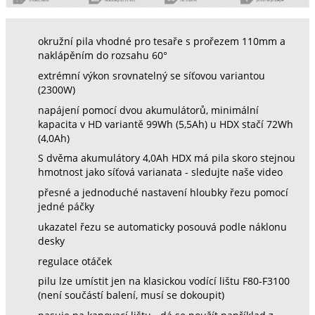
okružní pila vhodné pro tesaře s prořezem 110mm a
naklápěním do rozsahu 60°
extrémní výkon srovnatelný se síťovou variantou
(2300W)
napájení pomocí dvou akumulátorů, minimální
kapacita v HD variantě 99Wh (5,5Ah) u HDX stačí 72Wh
(4,0Ah)
S dvěma akumulátory 4,0Ah HDX má pila skoro stejnou
hmotnost jako síťová varianata - sledujte naše video
přesné a jednoduché nastavení hloubky řezu pomocí
jedné páčky
ukazatel řezu se automaticky posouvá podle náklonu
desky
regulace otáček
pilu lze umístit jen na klasickou vodící lištu F80-F3100
(není součástí balení, musí se dokoupit)