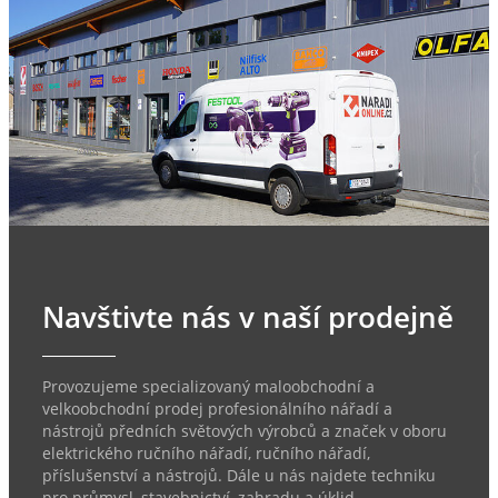
Navštivte nás v naší prodejně
Provozujeme specializovaný maloobchodní a
velkoobchodní prodej profesionálního nářadí a
nástrojů předních světových výrobců a značek v oboru
elektrického ručního nářadí, ručního nářadí,
příslušenství a nástrojů. Dále u nás najdete techniku
pro průmysl, stavebnictví, zahradu a úklid.