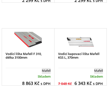
2 299
Kč
2 299
Kč
s DPH
s DPH
Vodící lišta Mafell F 310,
Vodící kapovací lišta Mafell
délka 3100mm
KSS L, 370mm
Mafell
Mafell
Skladem
Skladem
8 863
Kč
6 343
Kč
s DPH
7 048 Kč
s DPH