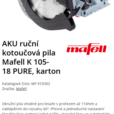
AKU ruční
kotoučová pila
Mafell K 105-
18 PURE, karton
Katalogové číslo: MF 91D302
Značka:
Mafell
Okružní pila vhodné pro tesaře s prořezem až 110mm a
naklápěním do rozsahu 60°, Přesné a jednoduché nastavení
hloubky řezu pomocí jedné páčky, ukazatel řezu se automaticky