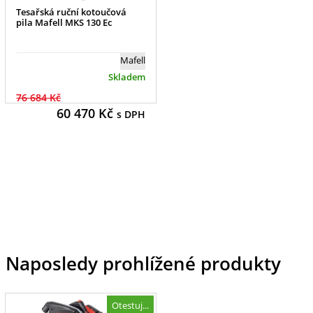
Tesařská ruční kotoučová
pila Mafell MKS 130 Ec
Mafell
Skladem
76 684 Kč
60 470
Kč
s DPH
Naposledy prohlížené produkty
Otestuj...