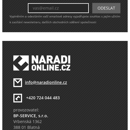
Vyplněním a odesláním vaší emailové adresy vyjadřujete souhlas s jejím užitím
k zasílání newsletteru, dalších obchodních sdělení společnosti
info@naradionline.cz
+420 724 044 483
provozovatel:
BP-SERVICE, s.r.o.
Vrbenská 1362
388 01 Blatná