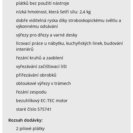
plátků bez použití nástroje
nízká hmotnost, která šetří sílu: 2,4 kg
dobře viditelná ryska díky stroboskopickému světlu a
výkonnému odsávání
výřezy pro dřezy a varné desky
lícovací práce u nábytku, kuchyňských linek, budování
interiérů
řezání kruhů a zaoblení
vyřezávání začišťovací lišt
přiřezávání obrobků
obloukové výřezy v trámech
řezání zespodu
bezuhlíkový EC-TEC motor
staré číslo 575741
Rozsah dodávky:
2 pilové plátky