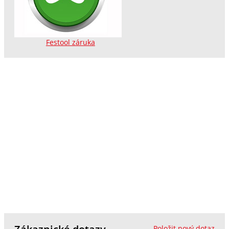
Festool záruka
Položit nový dotaz