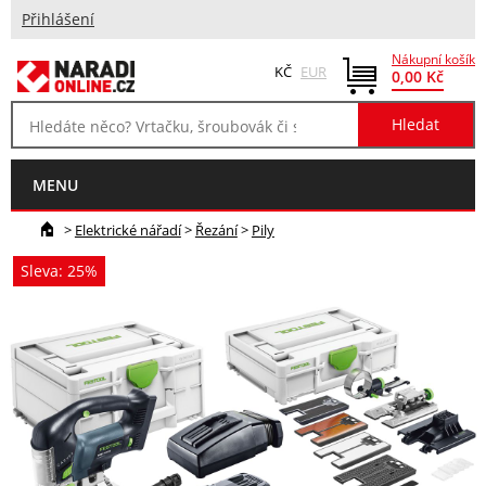
Přihlášení
Nákupní košík
KČ
EUR
0,00 Kč
MENU
>
Elektrické nářadí
>
Řezání
>
Pily
Sleva: 25%