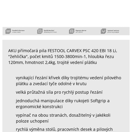
AKU přímočará pila FESTOOL CARVEX PSC 420 EBI 18 Li,
"žehlička", počet kmitů 1500-3800min-1, hloubka řezu
120mm, hmotnost 2,4kg, trojité vedení plátku
vynikající řezání křivek díky trojitému vedení pilového
plátku a zvedací tyče odolné v krutu
velká průtažná síla pro rychlý postup řezání
jednoduchá manipulace díky rukojeti Softgrip a
ergonomické konstrukci
vypínač na obou stranách, dosažitelný v jakékoli
poloze uchopení
rychlá výměna stolů, pracovních desek a pilových