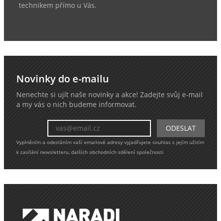
technikem přímo u Vás.
Novinky do e-mailu
Nenechte si ujít naše novinky a akce! Zadejte svůj e-mail
a my vás o nich budeme informovat.
Vyplněním a odesláním vaší emailové adresy vyjadřujete souhlas s jejím užitím
k zasílání newsletteru, dalších obchodních sdělení společnosti