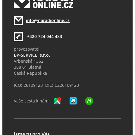
info@naradionline.cz
+420 724 044 483
provozovatel:
BP-SERVICE, s.r.o.
Vrbenská 1362
388 01 Blatná
Česká Republika
IČO: 26109123 DIČ: CZ26109123
Vaše cesta k nám:
Jsme tu pro Vás