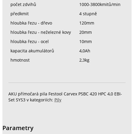
počet zdvihů
1000-3800kmitů/min
předkmit
4 stupně
hloubka řezu - dřevo
120mm
hloubka řezu - neželezné kovy
20mm
hloubka řezu - ocel
10mm
kapacita akumulátorů
4,0Ah
hmotnost
2,3kg
AKU přímočará pila Festool Carvex PSBC 420 HPC 4,0 EBI-
Set SYS3 v kategoriích:
Pily
Parametry