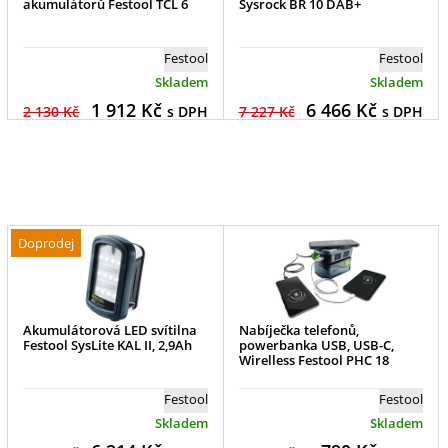
akumulátorů Festool TCL 6
Sysrock BR 10 DAB+
Festool
Festool
Skladem
Skladem
1 912
Kč
6 466
Kč
2 130 Kč
s DPH
7 227 Kč
s DPH
Doprodej
Akumulátorová LED svítilna
Nabíječka telefonů,
Festool SysLite KAL II, 2,9Ah
powerbanka USB, USB-C,
Wirelless Festool PHC 18
Festool
Festool
Skladem
Skladem