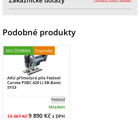
Zákaznické dotazy
Podobné produkty
AKU ZDARMA
Doprodej
AKU přímočará pila Festool
Carvex PSBC 420 Li EB-Basic
SYS3
Festool
Skladem
9 890
Kč
13 367 Kč
s DPH