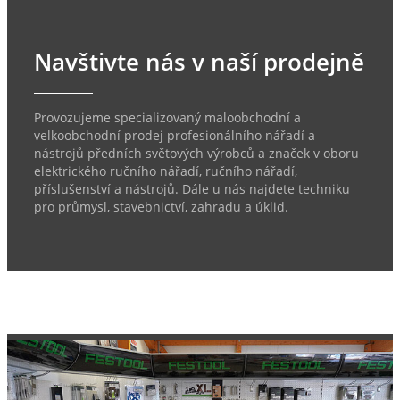
Navštivte nás v naší prodejně
Provozujeme specializovaný maloobchodní a
velkoobchodní prodej profesionálního nářadí a
nástrojů předních světových výrobců a značek v oboru
elektrického ručního nářadí, ručního nářadí,
příslušenství a nástrojů. Dále u nás najdete techniku
pro průmysl, stavebnictví, zahradu a úklid.