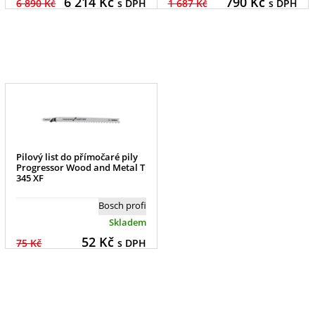
6 214
Kč
790
Kč
6 890 Kč
s DPH
1 687 Kč
s DPH
Pilový list do přímočaré pily
Progressor Wood and Metal T
345 XF
Bosch profi
Skladem
52
Kč
75 Kč
s DPH