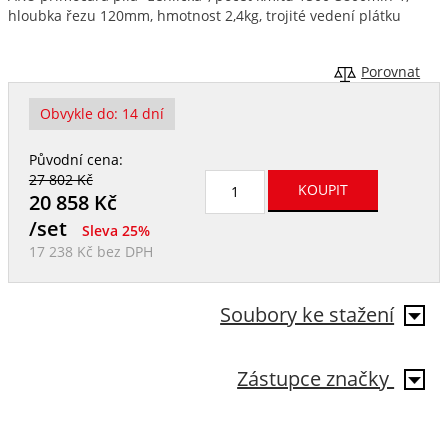
hloubka řezu 120mm, hmotnost 2,4kg, trojité vedení plátku
Porovnat
Obvykle do:
14 dní
Původní cena:
27 802 Kč
20 858
Kč
/set
Sleva 25%
17 238 Kč
bez DPH
Soubory ke stažení
Zástupce značky