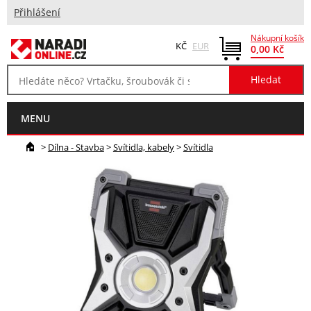
Přihlášení
Nákupní košík
KČ
EUR
0,00 Kč
MENU
>
Dílna - Stavba
>
Svítidla, kabely
>
Svítidla