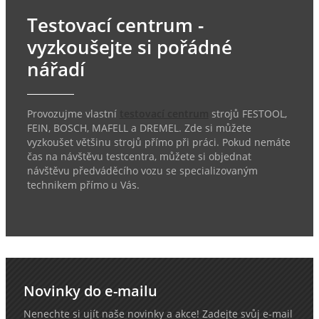
Testovací centrum -
vyzkoušejte si pořádné
nářadí
Provozujme vlastní
testovací centrum
strojů FESTOOL,
FEIN, BOSCH, MAFELL a DREMEL. Zde si můžete
vyzkoušet většinu strojů přímo při práci. Pokud nemáte
čas na návštěvu testcentra, můžete si objednat
návštěvu předváděcího vozu se specializovaným
technikem přímo u Vás.
Novinky do e-mailu
Nenechte si ujít naše novinky a akce! Zadejte svůj e-mail