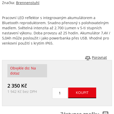
Značka:
Brennenstuhl
Pracovní LED reflektor s integrovaným akumulátorem a
Bluetooth reproduktorem. Snadno přenosný s polohovatelným
madlem. Světelná intenzita až 2.700 Lumen v 5-ti stupních
nastavení výkonu. Doba provozu až 25 hodin. Akumulátor 7,4V /
5,0Ah může posloužit i jako powerbanka přes USB. Vhodné pro
venkovní použití s krytím IP65.
Porovnat
Obvykle do:
Na
dotaz
2 350
Kč
1 942 Kč
bez DPH