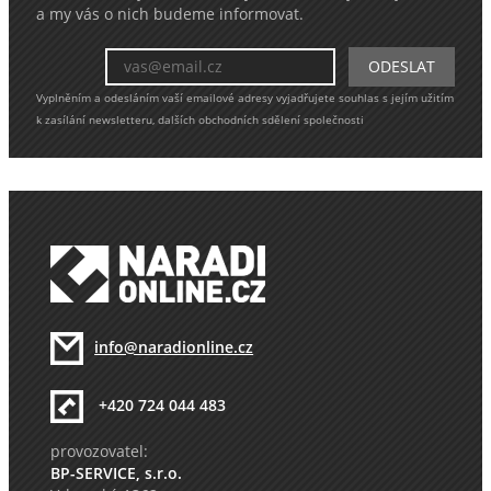
a my vás o nich budeme informovat.
Vyplněním a odesláním vaší emailové adresy vyjadřujete souhlas s jejím užitím
k zasílání newsletteru, dalších obchodních sdělení společnosti
info@naradionline.cz
+420 724 044 483
provozovatel:
BP-SERVICE, s.r.o.