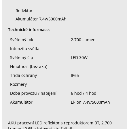
Reflektor
Akumulátor 7,4V/5000mAh
Technické informace:
Světelný tok
2.700 Lumen
Intenzita světla
Světelný čip
LED 30W
Hmotnost (bez aku)
Třída ochrany
IP65
Rozměry
Doba provozu / nabíjení
6 hod / 4 hod
Akumulátor
Li-Ion 7,4V/5000mAh
AKU pracovní LED reflektor s reproduktorem BT, 2.700
Lumen, IP 65 v kategoriích:
Svítidla