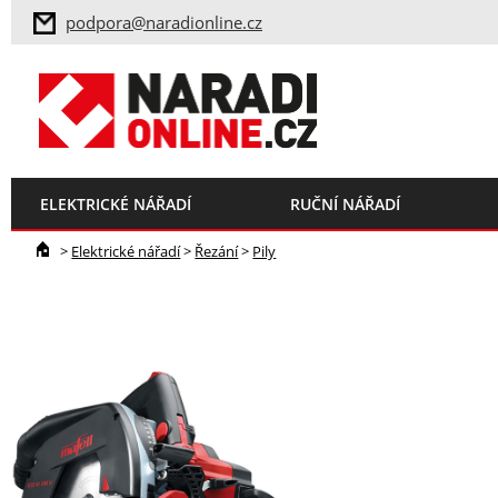
podpora@naradionline.cz
ELEKTRICKÉ NÁŘADÍ
RUČNÍ NÁŘADÍ
>
Elektrické nářadí
>
Řezání
>
Pily