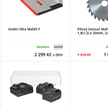
Vodící lišta Mafell F
Pilový kotouč Mafe
1,8(1,2) x 20mm, 2
Skladem
Mafell
S
2 299
Kč
1 
1 210 Kč
s DPH