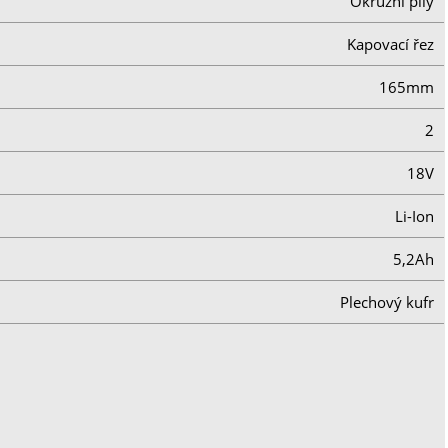
Okružní pily
Kapovací řez
165mm
2
18V
Li-Ion
5,2Ah
Plechový kufr