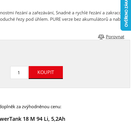
ostmi řezání a zařezávání, Snadné a rychlé řezání a zakracování
dnoduché řezy pod úhlem. PURE verze bez akumulátorů a nabíječe
Porovnat
n doplněk za zvýhodněnou cenu:
werTank 18 M 94 Li, 5,2Ah