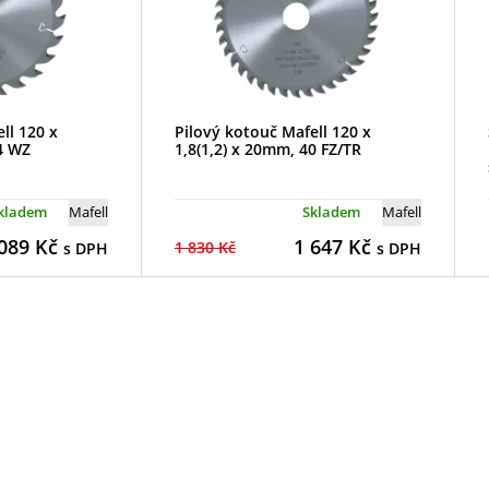
ll 120 x
Pilový kotouč Mafell 120 x
4 WZ
1,8(1,2) x 20mm, 40 FZ/TR
kladem
Mafell
Skladem
Mafell
089
Kč
1 647
Kč
1 830 Kč
s DPH
s DPH