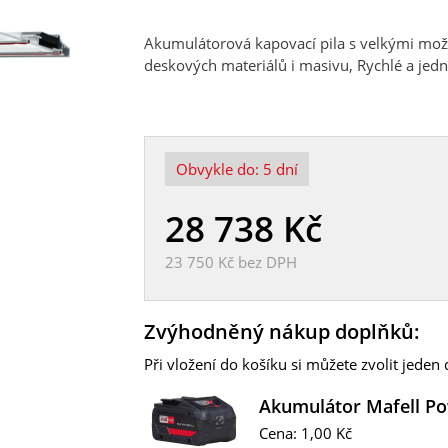
Akumulátorová kapovací pila s velkými možn
deskových materiálů i masivu, Rychlé a je
Obvykle do:
5 dní
28 738
Kč
23 750 Kč
bez DPH
Zvýhodněný nákup doplňků:
Při vložení do košíku si můžete zvolit jede
Akumulátor Mafell Po
Cena: 1,00 Kč