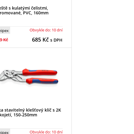
eště s kulatými čelistmi,
romované, PVC, 160mm
Obvykle do: 10 dní
nipex
685
Kč
3 Kč
s DPH
ka stavitelný klešťový klíč s 2K
kojetí, 150-250mm
Obvykle do: 10 dní
nipex