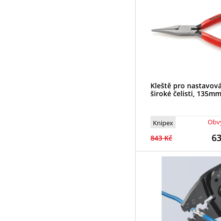
Kleště pro nastavová
široké čelisti, 135m
Obvy
Knipex
6
843 Kč