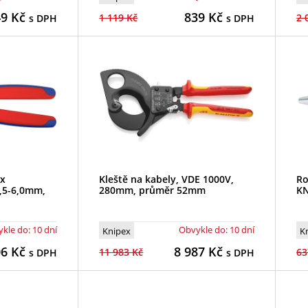
49
Kč
839
Kč
1 119 Kč
2 
s DPH
s DPH
ex
Kleště na kabely, VDE 1000V,
Ro
0,5-6,0mm,
280mm, průměr 52mm
KN
kle do: 10 dní
Obvykle do: 10 dní
Knipex
K
06
Kč
8 987
Kč
11 983 Kč
63
s DPH
s DPH