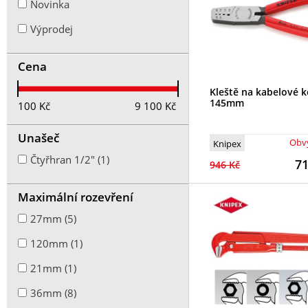
Novinka
Výprodej
Cena
Kleště na kabelové 
145mm
100
Kč
9 100
Kč
Unašeč
Obvy
Knipex
Čtyřhran 1/2" (1)
7
946 Kč
Maximální rozevření
27mm (5)
120mm (1)
21mm (1)
36mm (8)