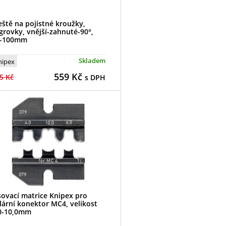
eště na pojistné kroužky,
grovky, vnější-zahnuté-90°,
0-100mm
Skladem
nipex
559
Kč
5 Kč
s DPH
sovací matrice Knipex pro
lární konektor MC4, velikost
0-10,0mm