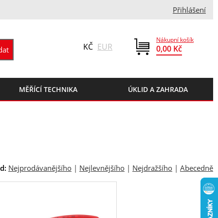
Přihlášení
Nákupní košík
KČ
EUR
0,00 Kč
MĚŘÍCÍ TECHNIKA
ÚKLID A ZAHRADA
d:
Nejprodávanějšího
|
Nejlevnějšího
|
Nejdražšího
|
Abecedně