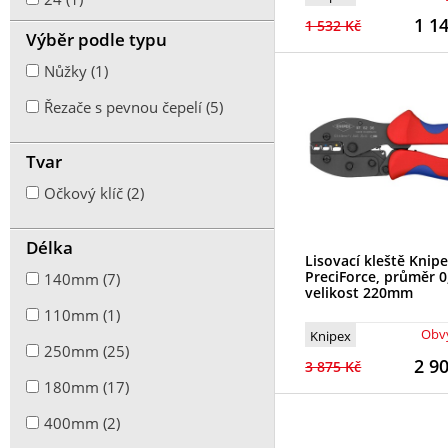
1 1
1 532 Kč
85mm (1)
13 (1)
Výběr podle typu
16mm (1)
14 (1)
Nůžky (1)
8 (1)
Řezače s pevnou čepelí (5)
10 (1)
Tvar
12 (1)
Očkový klíč (2)
9 (1)
Délka
17 (1)
Lisovací kleště Knip
PreciForce, průměr 
140mm (7)
velikost 220mm
110mm (1)
Obvy
Knipex
250mm (25)
2 9
3 875 Kč
180mm (17)
400mm (2)