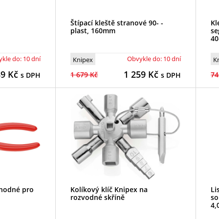
Štípací kleště stranové 90- -
Kl
plast, 160mm
se
4
kle do: 10 dní
Obvykle do: 10 dní
Knipex
K
89
Kč
1 259
Kč
1 679 Kč
74
s DPH
s DPH
 vhodné pro
Kolíkový klíč Knipex na
Li
rozvodné skříně
so
4,