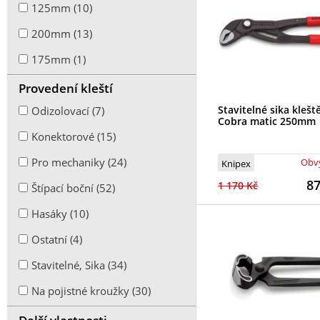
125mm (10)
200mm (13)
175mm (1)
150mm (6)
Provedení kleští
Stavitelné sika klešt
300mm (11)
Odizolovací (7)
Cobra matic 250mm
270mm (1)
Konektorové (15)
560mm (1)
Pro mechaniky (24)
Obvy
Knipex
8
1 170 Kč
100mm (2)
Štípací boční (52)
160mm (14)
Hasáky (10)
170mm (1)
Ostatní (4)
210mm (3)
Stavitelné, Sika (34)
190mm (1)
Na pojistné kroužky (30)
225mm (3)
Štípací čelní (13)