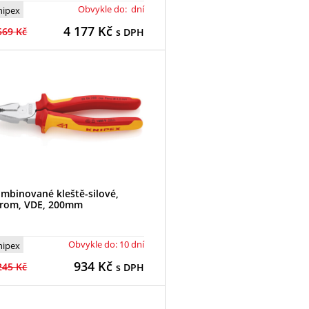
Obvykle do: dní
nipex
4 177
Kč
569 Kč
s DPH
mbinované kleště-silové,
rom, VDE, 200mm
Obvykle do: 10 dní
nipex
934
Kč
245 Kč
s DPH