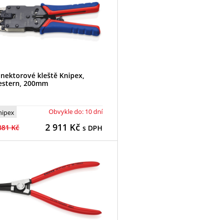
nektorové kleště Knipex,
stern, 200mm
Obvykle do: 10 dní
nipex
2 911
Kč
881 Kč
s DPH