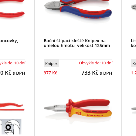
koncovky,
Boční štípací kleště Knipex na
Li
umělou hmotu, velikost 125mm
ko
kle do: 10 dní
Obvykle do: 10 dní
Knipex
K
10
Kč
733
Kč
977 Kč
1 
s DPH
s DPH