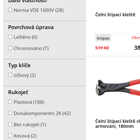
Další vlastnosti
Na spony (1)
Norma VDE 1000V (28)
Čelní štípací kleště
Kombinované (17)
Povrchová úprava
Přídržné, upínací (4)
Leštěno (6)
Obvy
Knipex
Lisovací (2)
3
519 Kč
Chromováno (7)
Typ klíče
očkový (2)
Rukojeť
Plastová (188)
Dvoukomponentní 2K (42)
Čelní štípací kleště
Bez rukojeti (1)
armování, 180mm
Kovová (2)