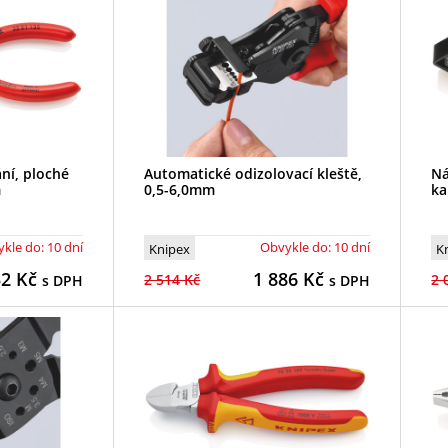
ní, ploché
Automatické odizolovací kleště,
Ná
m
0,5-6,0mm
ka
kle do: 10 dní
Obvykle do: 10 dní
Knipex
K
32
Kč
1 886
Kč
2 514 Kč
2 
s DPH
s DPH