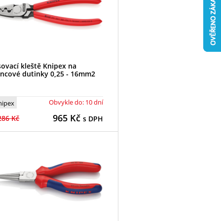
sovací kleště Knipex na
ncové dutinky 0,25 - 16mm2
Obvykle do: 10 dní
nipex
965
Kč
286 Kč
s DPH