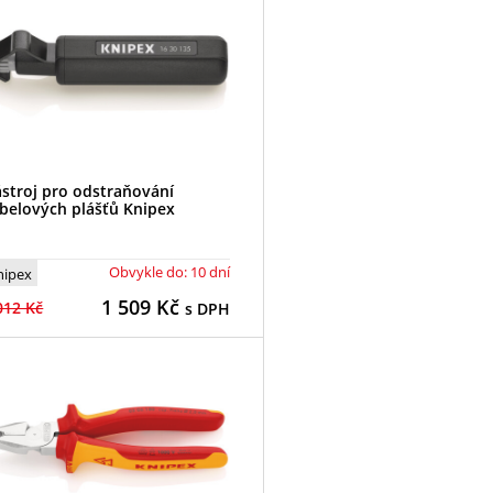
stroj pro odstraňování
belových plášťů Knipex
Obvykle do: 10 dní
nipex
1 509
Kč
012 Kč
s DPH