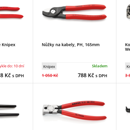
ě Knipex
Nůžky na kabely, PH, 165mm
Ko
We
kle do: 10 dní
Skladem
Knipex
K
78
Kč
788
Kč
1 050 Kč
3 
s DPH
s DPH