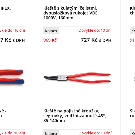
NIPEX,
Kleště s kulatými čelistmi,
Kl
dvousložková rukojeť VDE
ch
1000V, 160mm
kle do: 10 dní
Obvykle do: 10 dní
Knipex
K
57
Kč
727
Kč
969 Kč
91
s DPH
s DPH
vé -
Kleště na pojistné kroužky,
Si
m
segrovky, vnitřní-zahnuté-45°,
ru
85-140mm
kle do: 10 dní
Obvykle do: 10 dní
Knipex
K