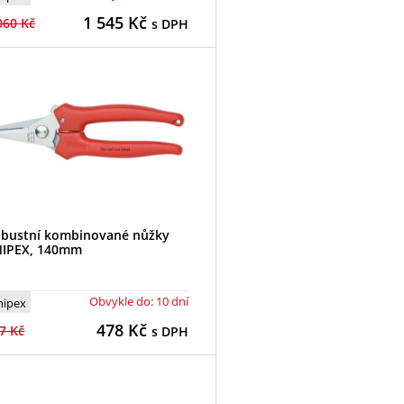
1 545
Kč
060 Kč
s DPH
bustní kombinované nůžky
IPEX, 140mm
Obvykle do: 10 dní
nipex
478
Kč
7 Kč
s DPH