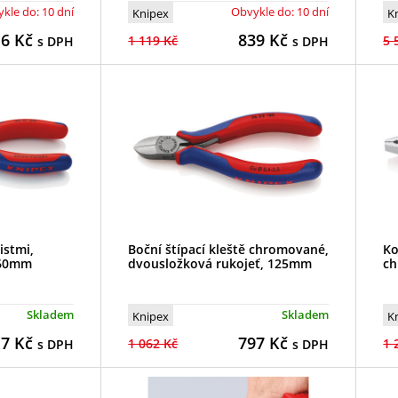
kle do: 10 dní
Obvykle do: 10 dní
Knipex
K
16
Kč
839
Kč
1 119 Kč
5 
s DPH
s DPH
istmi,
Boční štípací kleště chromované,
Ko
160mm
dvousložková rukojeť, 125mm
ch
Skladem
Skladem
Knipex
K
17
Kč
797
Kč
1 062 Kč
1 
s DPH
s DPH