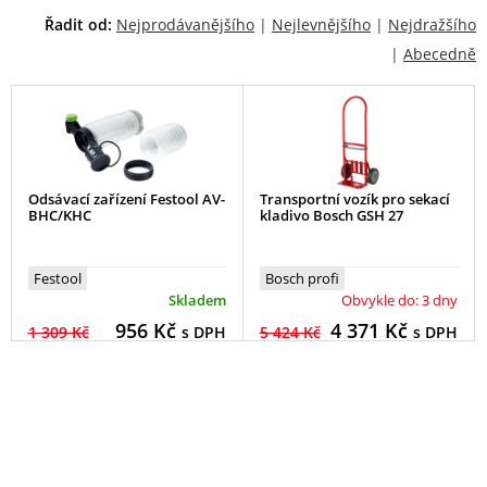
Řadit od:
Nejprodávanějšího
|
Nejlevnějšího
|
Nejdražšího
|
Abecedně
Odsávací zařízení Festool AV-
Transportní vozík pro sekací
BHC/KHC
kladivo Bosch GSH 27
Festool
Bosch profi
Skladem
Obvykle do: 3 dny
956
Kč
4 371
Kč
1 309 Kč
s DPH
5 424 Kč
s DPH