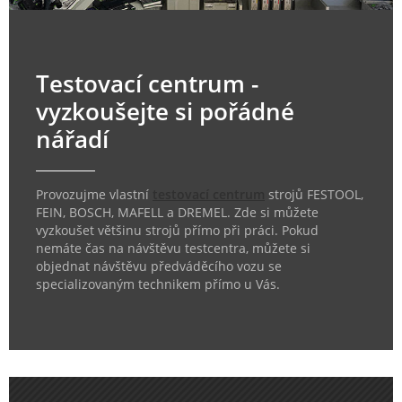
Testovací centrum -
vyzkoušejte si pořádné
nářadí
Provozujme vlastní
testovací centrum
strojů FESTOOL,
FEIN, BOSCH, MAFELL a DREMEL. Zde si můžete
vyzkoušet většinu strojů přímo při práci. Pokud
nemáte čas na návštěvu testcentra, můžete si
objednat návštěvu předváděcího vozu se
specializovaným technikem přímo u Vás.