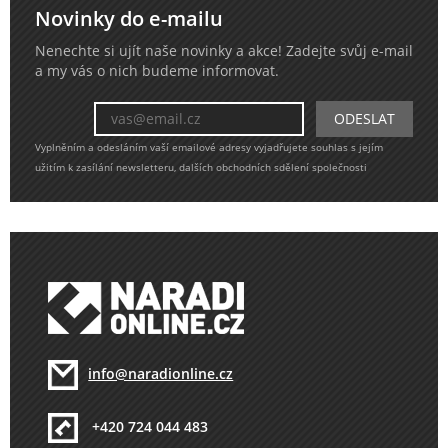
Novinky do e-mailu
Nenechte si ujít naše novinky a akce! Zadejte svůj e-mail
a my vás o nich budeme informovat.
Vyplněním a odesláním vaší emailové adresy vyjadřujete souhlas s jejím
užitím k zasílání newsletteru, dalších obchodních sdělení společnosti
info@naradionline.cz
+420 724 044 483