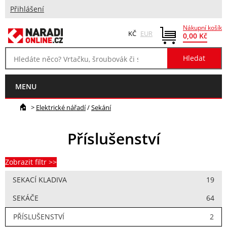
Přihlášení
Nákupní košík
KČ
EUR
0,00 Kč
MENU
>
Elektrické nářadí
/
Sekání
Příslušenství
Zobrazit filtr >>
SEKACÍ KLADIVA
19
SEKÁČE
64
PŘÍSLUŠENSTVÍ
2