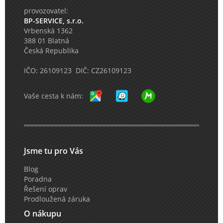
provozovatel:
BP-SERVICE, s.r.o.
Vrbenská 1362
388 01 Blatná
Česká Republika
IČO: 26109123 DIČ: CZ26109123
Vaše cesta k nám:
Jsme tu pro Vás
Blog
Poradna
Řešení oprav
Prodloužená záruka
O nákupu