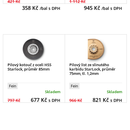
421 Kč
1 112 Kč
358
Kč
945
Kč
/bal s DPH
/bal s DPH
Pilový kotouč z oceli HSS
Pilový list ze slinutého
Starlock, průměr 85mm
karbidu StarLock, průměr
75mm, tl. 1,2mm
Fein
Fein
Skladem
Skladem
677
Kč
821
Kč
797 Kč
s DPH
966 Kč
s DPH