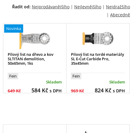
Řadit od:
Nejprodávanějšího
|
Nejlevnějšího
|
Nejdražšího
|
Abecedně
Novinka
Pilový list na dřevo a kov
Pilový list na tvrdé materiály
SLTITAN demolition,
SL E-Cut Carbide Pro,
50x65mm, 1ks
35x45mm
Fein
Fein
Skladem
Skladem
584
Kč
824
Kč
649 Kč
s DPH
969 Kč
s DPH