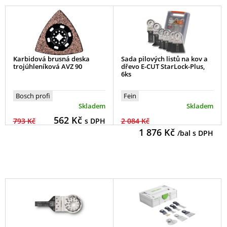
Karbidová brusná deska
Sada pilových listů na kov a
trojúhleníková AVZ 90
dřevo E-CUT StarLock-Plus,
6ks
Bosch profi
Fein
Skladem
Skladem
562
Kč
793 Kč
s DPH
2 084 Kč
1 876
Kč
/bal s DPH