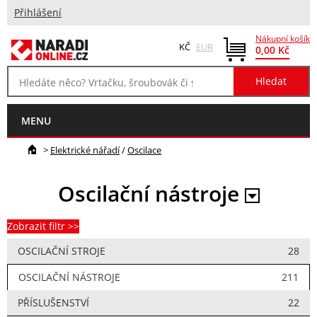
Přihlášení
Nákupní košík
KČ
EUR
0,00 Kč
MENU
>
Elektrické nářadí
/
Oscilace
Oscilační nástroje
Zobrazit filtr >>
OSCILAČNÍ STROJE
28
OSCILAČNÍ NÁSTROJE
211
PŘÍSLUŠENSTVÍ
22