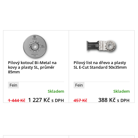
Pilový kotouč Bi-Metal na
Pilový list na dřevo a plasty
kovy a plasty SL, průměr
SL E-Cut Standard 50x35mm
85mm
Fein
Fein
Skladem
Skladem
1 227
Kč
388
Kč
1 444 Kč
s DPH
457 Kč
s DPH