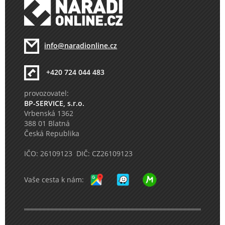
info@naradionline.cz
+420 724 044 483
provozovatel:
BP-SERVICE, s.r.o.
Vrbenská 1362
388 01 Blatná
Česká Republika
IČO: 26109123 DIČ: CZ26109123
Vaše cesta k nám: