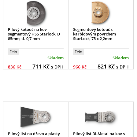
Pilový kotouč na kov
Segmentový kotouč s
segmentový HSS Starlock, D
karbidovým povrchem
85mm, tl. 0,7 mm
StarLock, 75 x 2,2mm
Fein
Fein
Skladem
Skladem
711
Kč
821
Kč
836 Kč
s DPH
966 Kč
s DPH
Pilový list na dřevo a plasty
Pilový list Bi-Metal na kov s