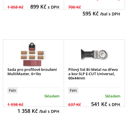
899
Kč
1 058 Kč
s DPH
700 Kč
595
Kč
/bal s DPH
Sada pro profilové broušení
Pilový list Bi-Metal na dřevo
MultiMaster, 6+1ks
a kov SLP E-CUT Universal,
60x44mm
Fein
Fein
Skladem
Skladem
541
Kč
1 598 Kč
637 Kč
s DPH
1 358
Kč
/bal s DPH