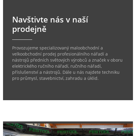
Navštivte nás v naší
prodejně
Provozujeme specializovaný maloobchodní a
velkoobchodní prodej profesionálního nářadí a
nástrojů předních světových výrobců a značek v oboru
elektrického ručního nářadí, ručního nářadí,
příslušenství a nástrojů. Dále u nás najdete techniku
pro průmysl, stavebnictví, zahradu a úklid.