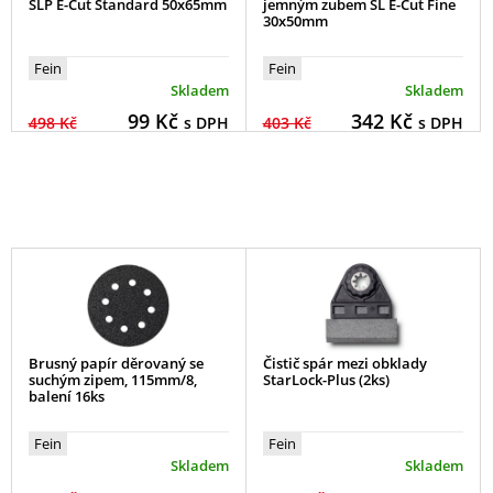
SLP E-Cut Standard 50x65mm
jemným zubem SL E-Cut Fine
30x50mm
Fein
Fein
Skladem
Skladem
99
Kč
342
Kč
498 Kč
s DPH
403 Kč
s DPH
Brusný papír děrovaný se
Čistič spár mezi obklady
suchým zipem, 115mm/8,
StarLock-Plus (2ks)
balení 16ks
Fein
Fein
Skladem
Skladem