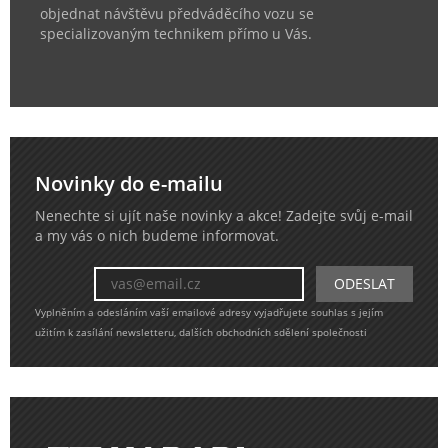
objednat návštěvu předváděcího vozu se
specializovaným technikem přímo u Vás.
Novinky do e-mailu
Nenechte si ujít naše novinky a akce! Zadejte svůj e-mail
a my vás o nich budeme informovat.
Vyplněním a odesláním vaší emailové adresy vyjadřujete souhlas s jejím
užitím k zasílání newsletteru, dalších obchodních sdělení společnosti