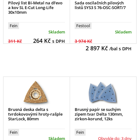
Pilový list Bi-Metal na dřevo
Sada oscilačních pilových
a kov SL E-Cut Long-Life
listů SYS3 S 76-OSC-SORT/7
30x10mm
Fein
Festool
Skladem
Skladem
264
Kč
311 Kč
s DPH
3 974 Kč
2 897
Kč
/bal s DPH
Brusná deska delta s
Brusný papír se suchým
tvrdokovovými hroty-rašple
zipem tvar Delta 130mm,
StarLock, 80mm
zirkon-korund, 12ks
Fein
Fein
Skladem
Obvykle do: 3 dny