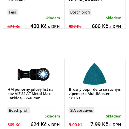
Fein
Bosch profi
Skladem
Skladem
400
Kč
666
Kč
471 Kč
s DPH
927 Kč
s DPH
HM ponorný pilový list na
Brusný papír delta se suchým
kov AIZ 32 AT Metal Max
zipem pro MultiMaster,
Carbide, 32x40mm
1/50ks
Bosch profi
SIA abrasives
Skladem
Skladem
624
Kč
7.99
Kč
869 Kč
s DPH
9.00 Kč
s DPH