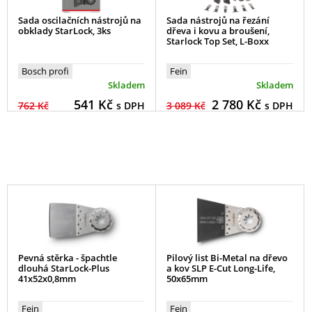
Sada oscilačních nástrojů na
Sada nástrojů na řezání
obklady StarLock, 3ks
dřeva i kovu a broušení,
Starlock Top Set, L-Boxx
Bosch profi
Fein
Skladem
Skladem
541
Kč
2 780
Kč
762 Kč
s DPH
3 089 Kč
s DPH
Pevná stěrka - špachtle
Pilový list Bi-Metal na dřevo
dlouhá StarLock-Plus
a kov SLP E-Cut Long-Life,
41x52x0,8mm
50x65mm
Fein
Fein