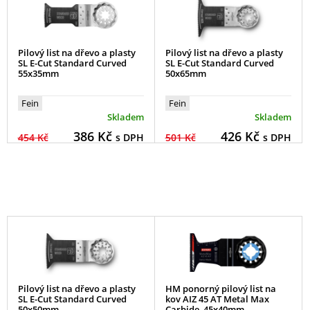
Pilový list na dřevo a plasty
Pilový list na dřevo a plasty
SL E-Cut Standard Curved
SL E-Cut Standard Curved
55x35mm
50x65mm
Fein
Fein
Skladem
Skladem
386
Kč
426
Kč
454 Kč
s DPH
501 Kč
s DPH
Pilový list na dřevo a plasty
HM ponorný pilový list na
SL E-Cut Standard Curved
kov AIZ 45 AT Metal Max
50x50mm
Carbide, 45x40mm